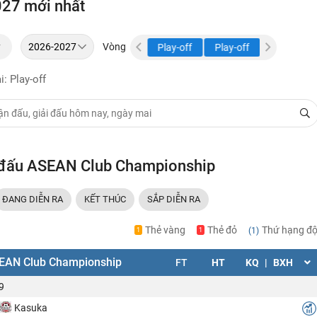
27 mới nhất
y
Vòng
Play-off
Play-off
Play-off
i: Play-off
i đấu ASEAN Club Championship
ĐANG DIỄN RA
KẾT THÚC
SẮP DIỄN RA
Thẻ vàng
Thẻ đỏ
Thứ hạng độ
(1)
1
1
EAN Club Championship
FT
HT
KQ
|
BXH
9
Kasuka