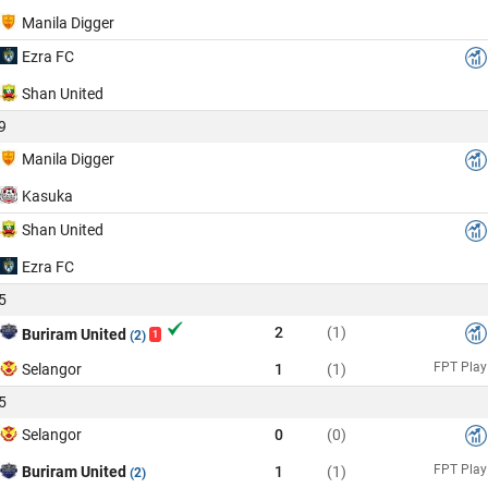
Manila Digger
Ezra FC
Shan United
9
Manila Digger
Kasuka
Shan United
Ezra FC
5
2
(1)
Buriram United
(2)
1
FPT Play
Selangor
1
(1)
5
Selangor
0
(0)
FPT Play
Buriram United
1
(1)
(2)