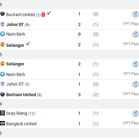
5
1
(0)
Buriram United
(2)
2
FPT Play
Johor DT
2
(1)
(9)
Nam Định
0
(0)
FPT Play
2
(1)
Selangor
5
Selangor
2
(1)
FPT Play
Nam Định
1
(1)
Johor DT
1
(0)
(9)
FPT Play
Buriram United
3
(2)
(2)
4
Svay Rieng
1
(1)
(12)
FPT Play
Bangkok United
1
(1)
2