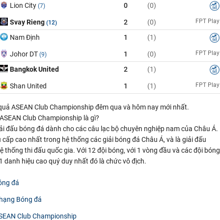
Lion City
0
(0)
(7)
FPT Play
Svay Rieng
2
(0)
(12)
Nam Định
1
(1)
FPT Play
Johor DT
1
(0)
(9)
Bangkok United
2
(1)
FPT Play
Shan United
1
(1)
 quả ASEAN Club Championship đêm qua và hôm nay mới nhất.
 ASEAN Club Championship là gì?
iải đấu bóng đá dành cho các câu lạc bộ chuyên nghiệp nam của Châu Á.
u cấp cao nhất trong hệ thống các giải bóng đá Châu Á, và là giải đấu
ệ thống thi đấu quốc gia. Với 12 đội bóng, với 1 vòng đầu và các đội bóng
1 danh hiệu cao quý duy nhất đó là chức vô địch.
óng đá
 hạng Bóng đá
ASEAN Club Championship