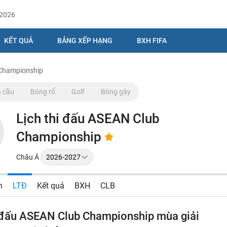
/2026
KẾT QUẢ
BẢNG XẾP HẠNG
BXH FIFA
 Championship
 cầu
Bóng rổ
Golf
Bóng gậy
Lịch thi đấu ASEAN Club
Championship
Châu Á
n
LTĐ
Kết quả
BXH
CLB
i đấu ASEAN Club Championship mùa giải