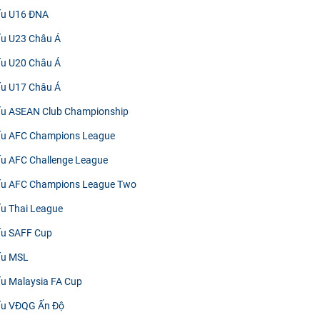
đấu U16 ĐNA
đấu U23 Châu Á
đấu U20 Châu Á
đấu U17 Châu Á
đấu ASEAN Club Championship
đấu AFC Champions League
đấu AFC Challenge League
đấu AFC Champions League Two
ấu Thai League
đấu SAFF Cup
đấu MSL
đấu Malaysia FA Cup
đấu VĐQG Ấn Độ