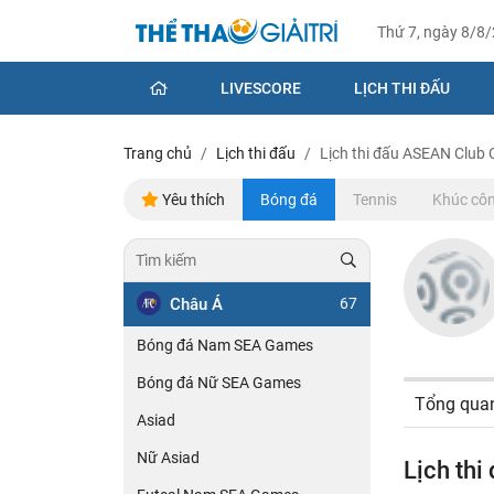
Thứ 7, ngày 8/8
LIVESCORE
LỊCH THI ĐẤU
Trang chủ
Lịch thi đấu
Lịch thi đấu ASEAN Club
Yêu thích
Bóng đá
Tennis
Khúc côn
Châu Á
67
Bóng đá Nam SEA Games
Bóng đá Nữ SEA Games
Tổng qua
Asiad
Nữ Asiad
Lịch th