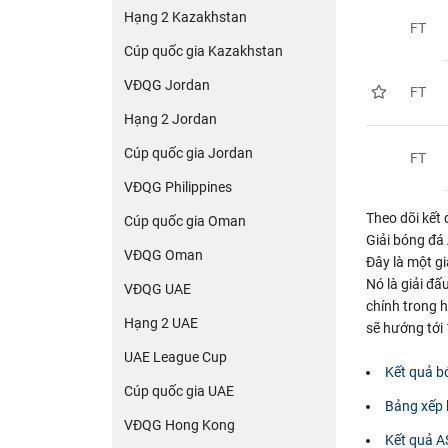
Hạng 2 Kazakhstan
FT
Cúp quốc gia Kazakhstan
VĐQG Jordan
FT
Hạng 2 Jordan
Cúp quốc gia Jordan
FT
VĐQG Philippines
Theo dõi kết
Cúp quốc gia Oman
Giải bóng đá
VĐQG Oman
Đây là một g
Nó là giải đấ
VĐQG UAE
chính trong h
Hạng 2 UAE
sẽ hướng tới 
UAE League Cup
Kết quả b
Cúp quốc gia UAE
Bảng xếp
VĐQG Hong Kong
Kết quả 