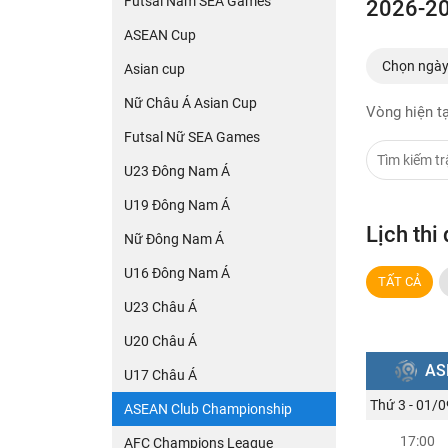
Futsal Nam SEA Games
2026-20
ASEAN Cup
Chọn ngà
Asian cup
Nữ Châu Á Asian Cup
Vòng hiện tạ
Futsal Nữ SEA Games
U23 Đông Nam Á
U19 Đông Nam Á
Lịch th
Nữ Đông Nam Á
U16 Đông Nam Á
TẤT CẢ
U23 Châu Á
U20 Châu Á
AS
U17 Châu Á
Thứ 3 - 01/0
ASEAN Club Championship
17:00
AFC Champions League