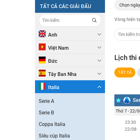
Chọn ngà
TẤT CẢ CÁC GIẢI ĐẤU
Vòng hiện tạ
Anh
Việt Nam
Lịch thi
Đức
TẤT CẢ
Tây Ban Nha
Italia
Ser
Serie A
Thứ 7 - 22/0
Serie B
23:30
Coppa Italia
22/08
Siêu cúp Italia