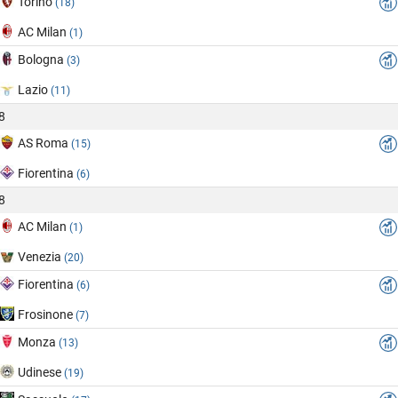
Torino
(18)
AC Milan
(1)
Bologna
(3)
Lazio
(11)
8
AS Roma
(15)
Fiorentina
(6)
8
AC Milan
(1)
Venezia
(20)
Fiorentina
(6)
Frosinone
(7)
Monza
(13)
Udinese
(19)