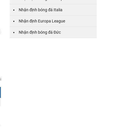
7
8
9
10
11
12
13
14
15
16
17
Nhận định bóng đá Italia
Nhận định Europa League
Nhận định bóng đá Đức
i