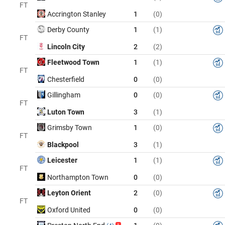
FT
Accrington Stanley
1
(0)
Derby County
1
(1)
FT
Lincoln City
2
(2)
Fleetwood Town
1
(1)
FT
Chesterfield
0
(0)
Gillingham
0
(0)
FT
Luton Town
3
(1)
Grimsby Town
1
(0)
FT
Blackpool
3
(1)
Leicester
1
(1)
FT
Northampton Town
0
(0)
Leyton Orient
2
(0)
FT
Oxford United
0
(0)