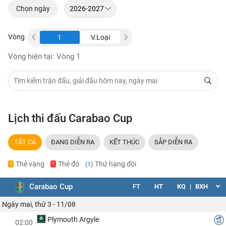
Chọn ngày
Vòng
V.Loại
1
V.Loại
1
V.Loại
Vòng hiện tại: Vòng 1
Lịch thi đấu Carabao Cup
TẤT CẢ
ĐANG DIỄN RA
KẾT THÚC
SẮP DIỄN RA
Thẻ vàng
Thẻ đỏ
Thứ hạng đội
(1)
1
1
Carabao Cup
FT
HT
KQ
|
BXH
Ngày mai, thứ 3 - 11/08
Plymouth Argyle
02:00