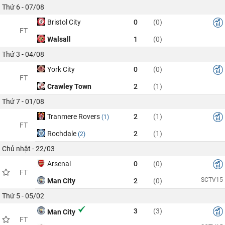
Thứ 6 - 07/08
Bristol City
0
(0)
FT
Walsall
1
(0)
Thứ 3 - 04/08
York City
0
(0)
FT
Crawley Town
2
(1)
Thứ 7 - 01/08
Tranmere Rovers
2
(1)
(1)
FT
Rochdale
2
(1)
(2)
Chủ nhật - 22/03
Arsenal
0
(0)
FT
SCTV15
Man City
2
(0)
Thứ 5 - 05/02
3
(3)
Man City
FT