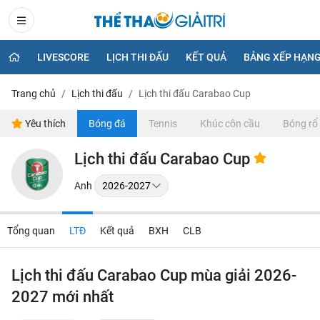
LIVESCORE
LỊCH THI ĐẤU
KẾT QUẢ
BẢNG XẾP HẠN
Trang chủ
Lịch thi đấu
Lịch thi đấu Carabao Cup
Yêu thích
Bóng đá
Tennis
Khúc côn cầu
Bóng rổ
Lịch thi đấu Carabao Cup
Anh
Tổng quan
LTĐ
Kết quả
BXH
CLB
Lịch thi đấu Carabao Cup mùa giải 2026-
2027 mới nhất