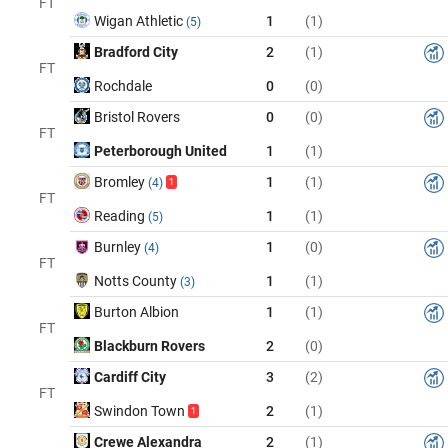
FT
Wigan Athletic
1
(1)
(5)
Bradford City
2
(1)
FT
Rochdale
0
(0)
Bristol Rovers
0
(0)
FT
Peterborough United
1
(1)
Bromley
1
(1)
(4)
1
FT
Reading
1
(1)
(5)
Burnley
1
(0)
(4)
FT
Notts County
1
(1)
(3)
Burton Albion
1
(1)
FT
Blackburn Rovers
2
(0)
Cardiff City
3
(2)
FT
Swindon Town
2
(1)
1
Crewe Alexandra
2
(1)