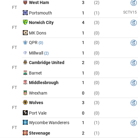
West Ham
3
(2)
FT
SCTV15
Portsmouth
1
(1)
Norwich City
4
(3)
FT
MK Dons
1
(0)
QPR
1
(0)
(0)
FT
Millwall
1
(0)
(2)
Cambridge United
2
(0)
FT
Barnet
1
(0)
Middlesbrough
1
(0)
FT
Wrexham
0
(0)
Wolves
3
(3)
FT
Port Vale
0
(0)
Wycombe Wanderers
1
(1)
FT
Stevenage
2
(1)