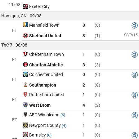
11/08
Exeter City
Hôm qua, CN - 09/08
Mansfield Town
0
(0)
FT
SCTV15
Sheffield United
3
(1)
Thứ 7 - 08/08
Cheltenham Town
1
(0)
FT
Charlton Athletic
3
(3)
Colchester United
0
(0)
FT
Southampton
2
(0)
Rotherham United
1
(0)
FT
West Brom
4
(2)
AFC Wimbledon
1
(0)
(5)
FT
Newport County
1
(0)
(4)
Barnsley
1
(0)
(6)