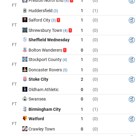
Preston North End
1
(0)
(4)
1
FT
Huddersfield
1
(1)
(3)
Salford City
1
(0)
(3)
1
FT
Shrewsbury Town
1
(0)
(4)
1
Sheffield Wednesday
1
(0)
FT
Bolton Wanderers
0
(0)
1
Stockport County
1
(0)
(4)
FT
Doncaster Rovers
1
(0)
(5)
Stoke City
2
(0)
FT
Oldham Athletic
0
(0)
Swansea
0
(0)
FT
Birmingham City
1
(1)
Watford
1
(0)
FT
Crawley Town
0
(0)