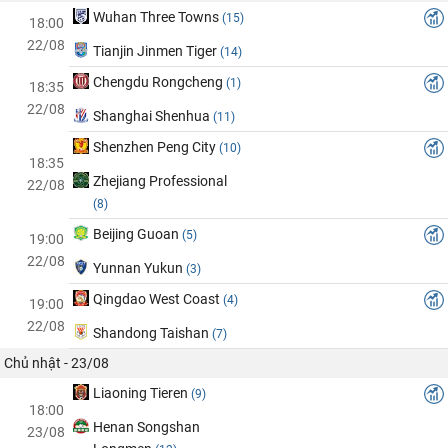
Wuhan Three Towns
(15)
18:00
22/08
Tianjin Jinmen Tiger
(14)
Chengdu Rongcheng
(1)
18:35
22/08
Shanghai Shenhua
(11)
Shenzhen Peng City
(10)
18:35
Zhejiang Professional
22/08
(8)
Beijing Guoan
(5)
19:00
22/08
Yunnan Yukun
(3)
Qingdao West Coast
(4)
19:00
22/08
Shandong Taishan
(7)
Chủ nhật - 23/08
Liaoning Tieren
(9)
18:00
Henan Songshan
23/08