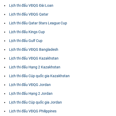
Lịch thi đấu VĐQG Đài Loan
Lịch thi đấu VĐQG Qatar
Lịch thi đấu Qatar Stars League Cup
Lịch thi đấu Kings Cup
Lịch thi đấu Gulf Cup
Lịch thi đấu VĐQG Bangladesh
Lịch thi đấu VĐQG Kazakhstan
Lịch thi đấu Hạng 2 Kazakhstan
Lịch thi đấu Cúp quốc gia Kazakhstan
Lịch thi đấu VĐQG Jordan
Lịch thi đấu Hạng 2 Jordan
Lịch thi đấu Cúp quốc gia Jordan
Lịch thi đấu VĐQG Philippines