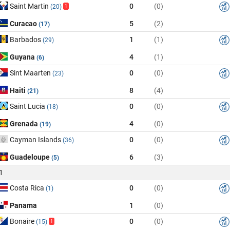
Saint Martin
0
(0)
(20)
1
Curacao
5
(2)
(17)
Barbados
1
(1)
(29)
Guyana
4
(1)
(6)
Sint Maarten
0
(0)
(23)
Haiti
8
(4)
(21)
Saint Lucia
0
(0)
(18)
Grenada
4
(0)
(19)
Cayman Islands
0
(0)
(36)
Guadeloupe
6
(3)
(5)
1
Costa Rica
0
(0)
(1)
Panama
1
(0)
Bonaire
0
(0)
(15)
1