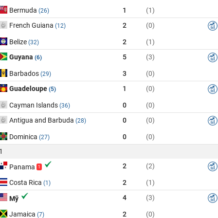
Bermuda
1
(1)
(26)
French Guiana
2
(0)
(12)
Belize
2
(1)
(32)
Guyana
5
(3)
(6)
Barbados
3
(0)
(29)
Guadeloupe
1
(0)
(5)
Cayman Islands
0
(0)
(36)
Antigua and Barbuda
0
(0)
(28)
Dominica
0
(0)
(27)
1
2
(2)
Panama
1
Costa Rica
2
(1)
(1)
4
(3)
Mỹ
Jamaica
2
(0)
(7)