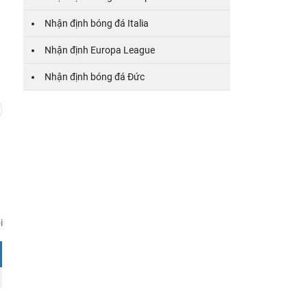
Nhận định bóng đá Italia
BK
CK
V.Bảng
Giải
Nhận định Europa League
ba
Nhận định bóng đá Đức
i