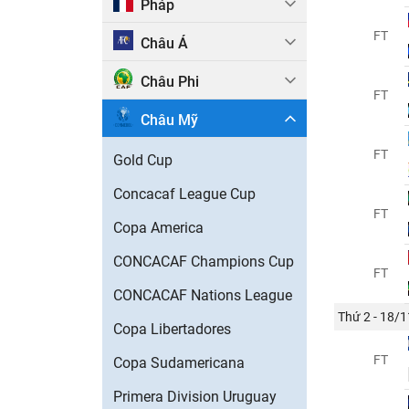
Pháp
FT
Châu Á
Châu Phi
FT
Châu Mỹ
FT
Gold Cup
Concacaf League Cup
FT
Copa America
CONCACAF Champions Cup
FT
CONCACAF Nations League
Thứ 2 - 18/1
Copa Libertadores
FT
Copa Sudamericana
Primera Division Uruguay