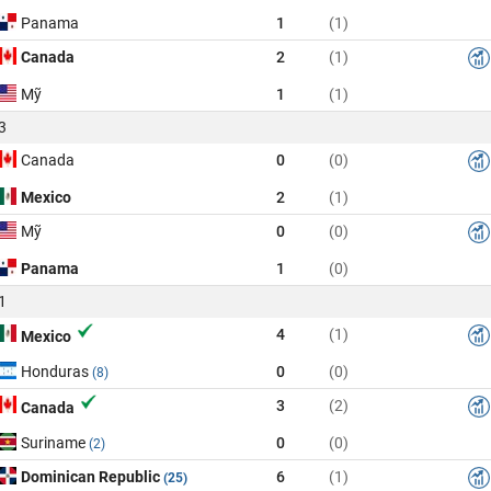
Panama
1
(1)
Canada
2
(1)
Mỹ
1
(1)
3
Canada
0
(0)
Mexico
2
(1)
Mỹ
0
(0)
Panama
1
(0)
1
4
(1)
Mexico
Honduras
0
(0)
(8)
3
(2)
Canada
Suriname
0
(0)
(2)
Dominican Republic
6
(1)
(25)