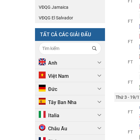
FT
VĐQG Jamaica
VĐQG El Salvador
FT
TẤT CẢ CÁC GIẢI ĐẤU
FT
FT
Anh
Việt Nam
FT
Đức
Thứ 3 - 19/1
Tây Ban Nha
FT
Italia
Châu Âu
FT