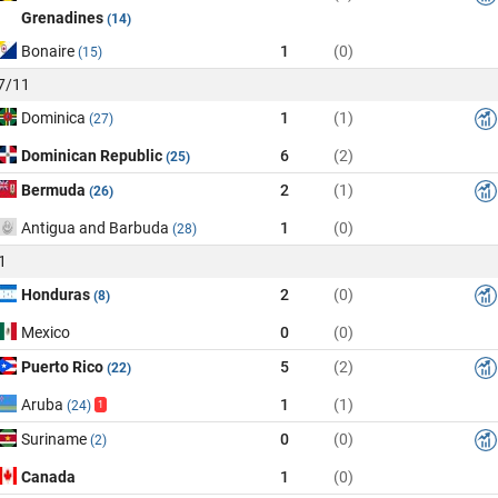
Grenadines
(14)
Bonaire
1
(0)
(15)
17/11
Dominica
1
(1)
(27)
Dominican Republic
6
(2)
(25)
Bermuda
2
(1)
(26)
Antigua and Barbuda
1
(0)
(28)
1
Honduras
2
(0)
(8)
Mexico
0
(0)
Puerto Rico
5
(2)
(22)
Aruba
1
(1)
(24)
1
Suriname
0
(0)
(2)
Canada
1
(0)