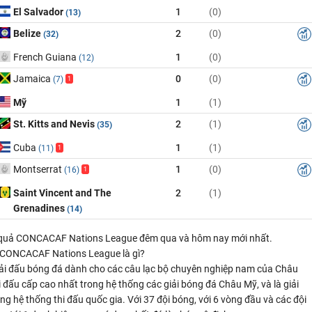
El Salvador
1
(0)
(13)
Belize
2
(0)
(32)
French Guiana
1
(0)
(12)
Jamaica
0
(0)
(7)
1
Mỹ
1
(1)
St. Kitts and Nevis
2
(1)
(35)
Cuba
1
(1)
(11)
1
Montserrat
1
(0)
(16)
1
Saint Vincent and The
2
(1)
Grenadines
(14)
t quả CONCACAF Nations League đêm qua và hôm nay mới nhất.
 CONCACAF Nations League là gì?
iải đấu bóng đá dành cho các câu lạc bộ chuyên nghiệp nam của Châu
i đấu cấp cao nhất trong hệ thống các giải bóng đá Châu Mỹ, và là giải
ng hệ thống thi đấu quốc gia. Với 37 đội bóng, với 6 vòng đầu và các đội