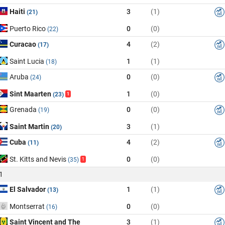
Haiti
3
(1)
(21)
Puerto Rico
0
(0)
(22)
Curacao
4
(2)
(17)
Saint Lucia
1
(1)
(18)
Aruba
0
(0)
(24)
Sint Maarten
1
(0)
(23)
1
Grenada
0
(0)
(19)
Saint Martin
3
(1)
(20)
Cuba
4
(2)
(11)
St. Kitts and Nevis
0
(0)
(35)
1
1
El Salvador
1
(1)
(13)
Montserrat
0
(0)
(16)
Saint Vincent and The
3
(1)