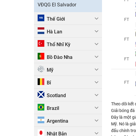
VĐQG El Salvador
Thế Giới
FT
Hà Lan
FT
Thổ Nhĩ Kỳ
Bồ Đào Nha
FT
Mỹ
Bỉ
FT
Scotland
Theo dõi kế
Brazil
Giải bóng đá
Đây là một g
Argentina
Mỹ. Nó là giả
đấu chính tro
Nhật Bản