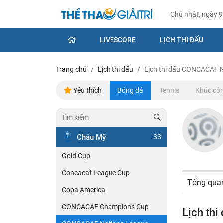
Chủ nhật, ngày 
LIVESCORE
LỊCH THI ĐẤU
Trang chủ
Lịch thi đấu
Lịch thi đấu CONCACAF 
Yêu thích
Bóng đá
Tennis
Khúc côn
Châu Mỹ
33
Gold Cup
Concacaf League Cup
Tổng qua
Copa America
CONCACAF Champions Cup
Lịch th