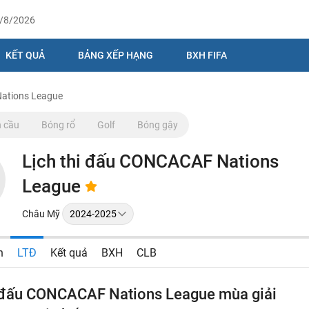
9/8/2026
KẾT QUẢ
BẢNG XẾP HẠNG
BXH FIFA
Nations League
 cầu
Bóng rổ
Golf
Bóng gậy
Lịch thi đấu CONCACAF Nations
League
Châu Mỹ
n
LTĐ
Kết quả
BXH
CLB
i đấu CONCACAF Nations League mùa giải