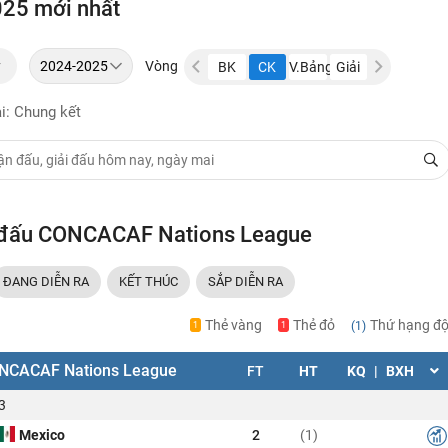
25 mới nhất
y
Vòng
V.Bảng
Giải
Play-
TK
BK
CK
V.Bảng
Giải
Play-
TK
ba
In
ba
In
i: Chung kết
i đấu CONCACAF Nations League
ĐANG DIỄN RA
KẾT THÚC
SẮP DIỄN RA
Thẻ vàng
Thẻ đỏ
Thứ hạng độ
(1)
1
1
NCACAF Nations League
FT
HT
KQ
|
BXH
3
Mexico
2
(1)