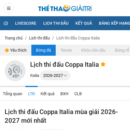
LIVESCORE
LỊCH THI ĐẤU
KẾT QUẢ
BẢNG XẾP HẠN
Trang chủ
Lịch thi đấu
Lịch thi đấu Coppa Italia
Yêu thích
Bóng đá
Tennis
Khúc côn cầu
Bóng rổ
Lịch thi đấu Coppa Italia
Italia
Tổng quan
LTĐ
Kết quả
BXH
CLB
Lịch thi đấu Coppa Italia mùa giải 2026-
2027 mới nhất