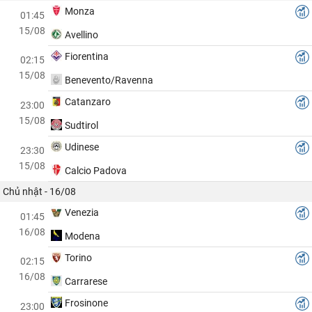
Monza
01:45
15/08
Avellino
Fiorentina
02:15
15/08
Benevento/Ravenna
Catanzaro
23:00
15/08
Sudtirol
Udinese
23:30
15/08
Calcio Padova
Chủ nhật - 16/08
Venezia
01:45
16/08
Modena
Torino
02:15
16/08
Carrarese
Frosinone
23:00