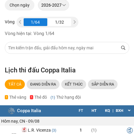
Chọn ngày
Vòng
1/32
1/64
1/32
1/64
1/32
Vòng hiện tại: Vòng 1/64
Lịch thi đấu Coppa Italia
TẤT CẢ
ĐANG DIỄN RA
KẾT THÚC
SẮP DIỄN RA
Thẻ vàng
Thẻ đỏ
Thứ hạng đội
(1)
1
1
Coppa Italia
FT
HT
KQ
|
BXH
Hôm nay, CN - 09/08
L.R. Vicenza
1
(1)
(3)