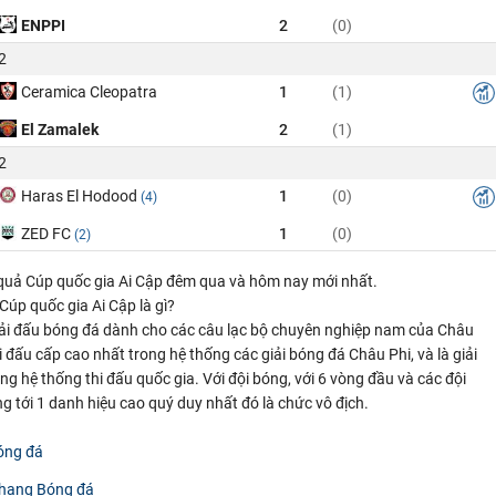
ENPPI
2
(0)
2
Ceramica Cleopatra
1
(1)
El Zamalek
2
(1)
2
Haras El Hodood
1
(0)
(4)
ZED FC
1
(0)
(2)
 quả Cúp quốc gia Ai Cập đêm qua và hôm nay mới nhất.
Cúp quốc gia Ai Cập là gì?
iải đấu bóng đá dành cho các câu lạc bộ chuyên nghiệp nam của Châu
ải đấu cấp cao nhất trong hệ thống các giải bóng đá Châu Phi, và là giải
ng hệ thống thi đấu quốc gia. Với đội bóng, với 6 vòng đầu và các đội
 tới 1 danh hiệu cao quý duy nhất đó là chức vô địch.
óng đá
 hạng Bóng đá