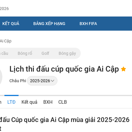
/2026
KẾT QUẢ
BẢNG XẾP HẠNG
BXH FIFA
 Ai Cập
 cầu
Bóng rổ
Golf
Bóng gậy
Lịch thi đấu cúp quốc gia Ai Cập
Châu Phi
n
LTĐ
Kết quả
BXH
CLB
 đấu Cúp quốc gia Ai Cập mùa giải 2025-2026
t