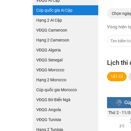
VĐQG Ai Cập
Cúp quốc gia Ai Cập
Chọn ngà
Hạng 2 Ai Cập
Vòng hiện tạ
VĐQG Cameroon
Hạng 2 Cameroon
VĐQG Algeria
VĐQG Senegal
Lịch thi
VĐQG Morocco
TẤT CẢ
Hạng 2 Morocco
Cúp quốc gia Morocco
VĐQG Bờ Biển Ngà
Cúp
VĐQG Angola
Thứ 2 - 11/0
VĐQG Tunisia
FT
Hạng 2 Tunisia