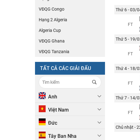
VĐQG Congo
Thứ 6 - 03/0
Hạng 2 Algeria
FT
Algeria Cup
Thứ 5 - 19/0
VĐQG Ghana
VĐQG Tanzania
FT
TẤT CẢ CÁC GIẢI ĐẤU
Thứ 4 - 18/0
FT
Anh
Thứ 7 - 14/0
Việt Nam
FT
Đức
Chủ nhật - 
Tây Ban Nha