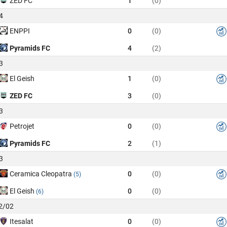
ZED FC
1
(0)
4
ENPPI
0
(0)
Pyramids FC
4
(2)
3
El Geish
1
(0)
ZED FC
3
(0)
3
Petrojet
0
(0)
Pyramids FC
2
(1)
3
Ceramica Cleopatra
0
(0)
(5)
El Geish
0
(0)
(6)
22/02
Itesalat
0
(0)