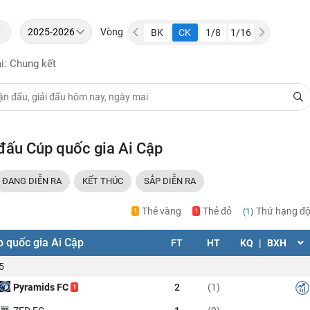
y
Vòng
1/8
1/16
Khác
TK
BK
CK
1/8
1/16
Khác
TK
i: Chung kết
 đấu Cúp quốc gia Ai Cập
ĐANG DIỄN RA
KẾT THÚC
SẮP DIỄN RA
Thẻ vàng
Thẻ đỏ
Thứ hạng độ
(1)
1
1
 quốc gia Ai Cập
FT
HT
KQ
|
BXH
5
Pyramids FC
2
(1)
1