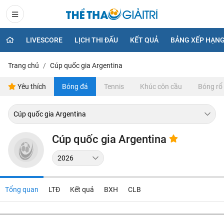
LIVESCORE
LỊCH THI ĐẤU
KẾT QUẢ
BẢNG XẾP HẠN
Trang chủ
Cúp quốc gia Argentina
Yêu thích
Bóng đá
Tennis
Khúc côn cầu
Bóng rổ
Cúp quốc gia Argentina
Tổng quan
LTĐ
Kết quả
BXH
CLB