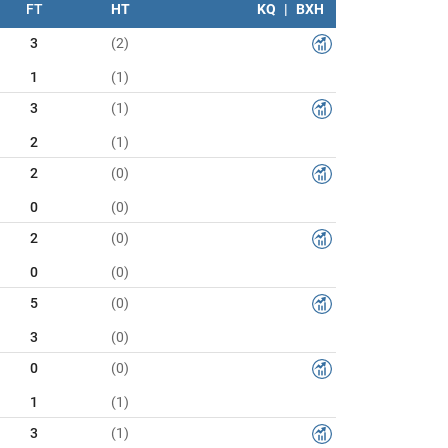
FT
HT
KQ
|
BXH
3
(2)
1
(1)
3
(1)
2
(1)
2
(0)
0
(0)
2
(0)
0
(0)
5
(0)
3
(0)
0
(0)
1
(1)
3
(1)