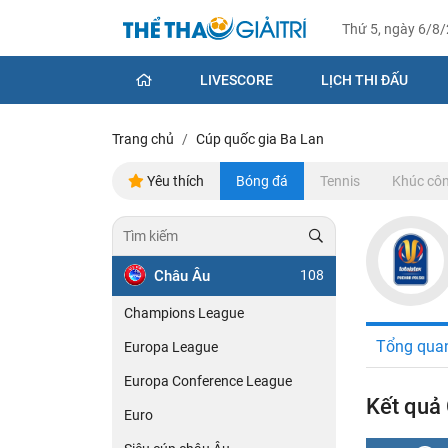
Thứ 5, ngày 6/8
LIVESCORE
LỊCH THI ĐẤU
Trang chủ
Cúp quốc gia Ba Lan
Yêu thích
Bóng đá
Tennis
Khúc côn
Châu Âu
108
Champions League
Tổng qua
Europa League
Europa Conference League
Kết quả
Euro