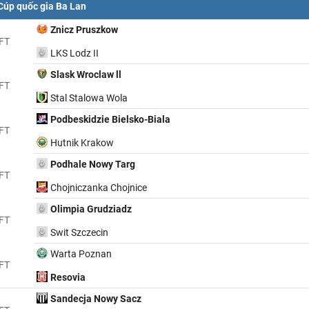
Cúp quốc gia Ba Lan
Znicz Pruszkow
FT
LKS Lodz II
Slask Wroclaw ll
FT
Stal Stalowa Wola
Podbeskidzie Bielsko-Biala
FT
Hutnik Krakow
Podhale Nowy Targ
FT
Chojniczanka Chojnice
Olimpia Grudziadz
FT
Swit Szczecin
Warta Poznan
FT
Resovia
Sandecja Nowy Sacz