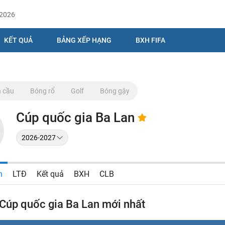
/2026
KẾT QUẢ
BẢNG XẾP HẠNG
BXH FIFA
 cầu
Bóng rổ
Golf
Bóng gậy
Cúp quốc gia Ba Lan
n
LTĐ
Kết quả
BXH
CLB
 Cúp quốc gia Ba Lan mới nhất