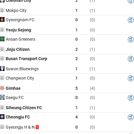
Cheonan City
2
(1)
Mokpo City
1
(1)
Gyeongnam FC
0
(0)
Yeoju Sejong
1
(0)
Ansan Greeners
0
(0)
Jinju Citizen
2
(1)
Busan Transport Corp
2
(0)
Suwon Bluewings
1
(1)
Changwon City
1
(0)
Gimhae
5
(4)
Daegu FC
0
(0)
Siheung Citizen FC
1
(1)
Cheongju FC
4
(0)
Gyeongju H & N
0
(0)
1