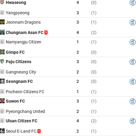
Hwaseong
4
(0)
Yangpyeong
3
(1)
Jeonnam Dragons
3
(1)
Chungnam Asan FC
4
(2)
1
Namyangju Citizen
1
(1)
Gimpo FC
2
(0)
Paju Citizens
3
(0)
Gangneung City
2
(0)
Seongnam FC
2
(0)
Pocheon Citizens FC
1
(1)
Suwon FC
3
(1)
Pyeongchang United
2
(1)
Ulsan Citizen FC
4
(2)
Seoul E-Land FC
2
(1)
1