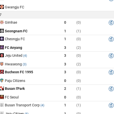
Gwangju FC
7
Gimhae
0
(0)
Seongnam FC
1
(1)
Cheongju FC
1
(0)
FC Anyang
3
(2)
Jeju United
3
(0)
(4)
Hwaseong
3
(2)
(3)
Bucheon FC 1995
3
(0)
Paju Citizens
0
(0)
Busan I'Park
2
(1)
FC Seoul
0
(0)
Busan Transport Corp
1
(1)
(4)
Jinju Citizen
1
(0)
(5)