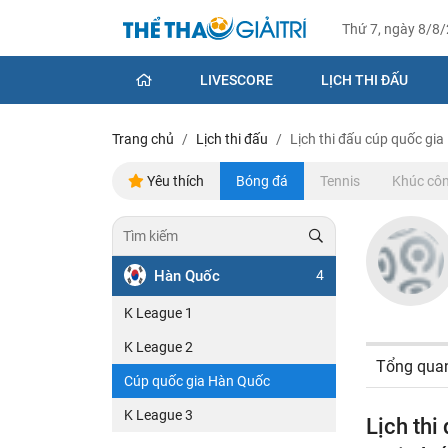
Thứ 7, ngày 8/8
LIVESCORE
LỊCH THI ĐẤU
Trang chủ
Lịch thi đấu
Lịch thi đấu cúp quốc gi
Yêu thích
Bóng đá
Tennis
Khúc côn
Hàn Quốc
4
K League 1
K League 2
Tổng qua
Cúp quốc gia Hàn Quốc
K League 3
Lịch th