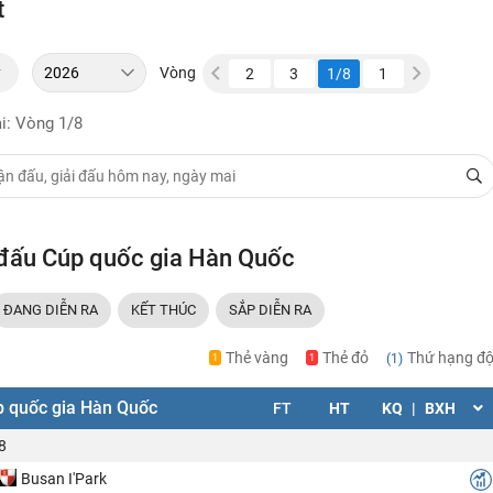
t
y
Vòng
2
3
1/8
1
2
3
1/8
1
2
3
i: Vòng 1/8
i đấu Cúp quốc gia Hàn Quốc
ĐANG DIỄN RA
KẾT THÚC
SẮP DIỄN RA
Thẻ vàng
Thẻ đỏ
Thứ hạng độ
(1)
1
1
 quốc gia Hàn Quốc
FT
HT
KQ
|
BXH
8
Busan I'Park