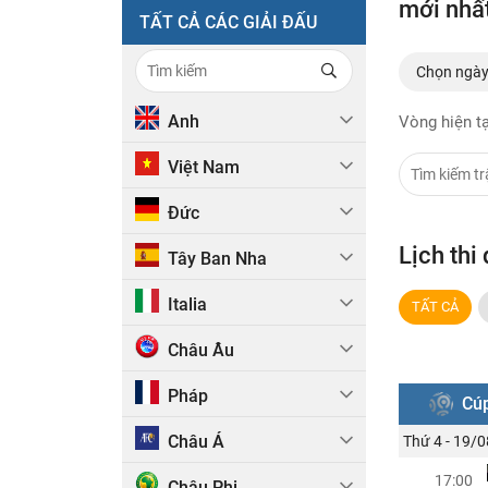
mới nhấ
TẤT CẢ CÁC GIẢI ĐẤU
Chọn ngà
Anh
Vòng hiện tạ
Việt Nam
Đức
Lịch th
Tây Ban Nha
Italia
TẤT CẢ
Châu Âu
Pháp
Cúp
Châu Á
Thứ 4 - 19/0
17:00
Châu Phi