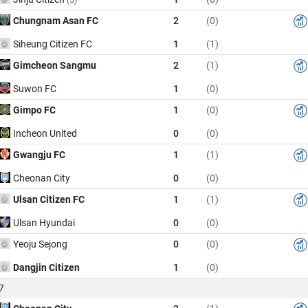
Chungnam Asan FC
2
(0)
Siheung Citizen FC
1
(1)
Gimcheon Sangmu
2
(1)
Suwon FC
1
(0)
Gimpo FC
1
(0)
Incheon United
0
(0)
Gwangju FC
1
(1)
Cheonan City
0
(0)
Ulsan Citizen FC
1
(1)
Ulsan Hyundai
0
(0)
Yeoju Sejong
0
(0)
Dangjin Citizen
1
(0)
7