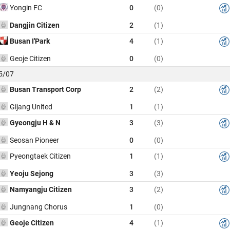
Yongin FC
0
(0)
Dangjin Citizen
2
(1)
Busan I'Park
4
(1)
Geoje Citizen
0
(0)
05/07
Busan Transport Corp
2
(2)
Gijang United
1
(1)
Gyeongju H & N
3
(3)
Seosan Pioneer
0
(0)
Pyeongtaek Citizen
1
(1)
Yeoju Sejong
3
(3)
Namyangju Citizen
3
(2)
Jungnang Chorus
1
(0)
Geoje Citizen
4
(1)