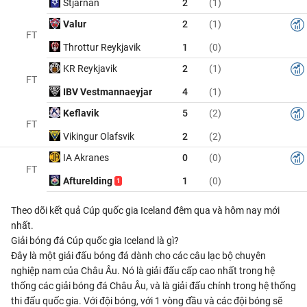
Stjarnan
2
(1)
Valur
2
(1)
FT
Throttur Reykjavik
1
(0)
KR Reykjavik
2
(1)
FT
IBV Vestmannaeyjar
4
(1)
Keflavik
5
(2)
FT
Vikingur Olafsvik
2
(2)
IA Akranes
0
(0)
FT
Afturelding
1
(0)
1
Theo dõi kết quả Cúp quốc gia Iceland đêm qua và hôm nay mới
nhất.
Giải bóng đá Cúp quốc gia Iceland là gì?
Đây là một giải đấu bóng đá dành cho các câu lạc bộ chuyên
nghiệp nam của Châu Âu. Nó là giải đấu cấp cao nhất trong hệ
thống các giải bóng đá Châu Âu, và là giải đấu chính trong hệ thống
thi đấu quốc gia. Với đội bóng, với 1 vòng đầu và các đội bóng sẽ