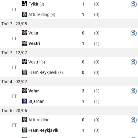
Fylkir
1
(0)
(3)
FT
Afturelding
1
(0)
(4)
Thứ 7 - 23/08
Valur
0
(0)
FT
Vestri
1
(1)
Thứ 7 - 12/07
Vestri
0
(0)
(5)
FT
Fram Reykjavik
0
(0)
(3)
Thứ 4 - 02/07
Valur
3
(1)
FT
Stjarnan
1
(1)
Thứ 6 - 20/06
Afturelding
0
(0)
FT
Fram Reykjavik
1
(0)