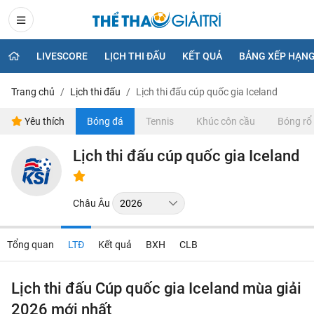
LIVESCORE
LỊCH THI ĐẤU
KẾT QUẢ
BẢNG XẾP HẠN
Trang chủ
Lịch thi đấu
Lịch thi đấu cúp quốc gia Iceland
Yêu thích
Bóng đá
Tennis
Khúc côn cầu
Bóng rổ
Lịch thi đấu cúp quốc gia Iceland
Châu Âu
Tổng quan
LTĐ
Kết quả
BXH
CLB
Lịch thi đấu Cúp quốc gia Iceland mùa giải
2026 mới nhất