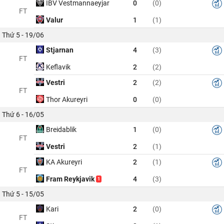
IBV Vestmannaeyjar
0
(0)
FT
Valur
1
(1)
Thứ 5 - 19/06
Stjarnan
4
(3)
FT
Keflavik
2
(2)
Vestri
2
(2)
FT
Thor Akureyri
0
(0)
Thứ 6 - 16/05
Breidablik
1
(0)
FT
Vestri
2
(1)
KA Akureyri
2
(1)
FT
Fram Reykjavik
4
(3)
1
Thứ 5 - 15/05
Kari
2
(0)
FT