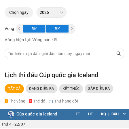
Chọn ngày
Vòng
BK
BK
BK
Vòng hiện tại: Vòng bán kết
Lịch thi đấu Cúp quốc gia Iceland
TẤT CẢ
ĐANG DIỄN RA
KẾT THÚC
SẮP DIỄN RA
Thẻ vàng
Thẻ đỏ
Thứ hạng đội
(1)
1
1
Cúp quốc gia Iceland
FT
HT
KQ
|
BXH
Thứ 4 - 22/07