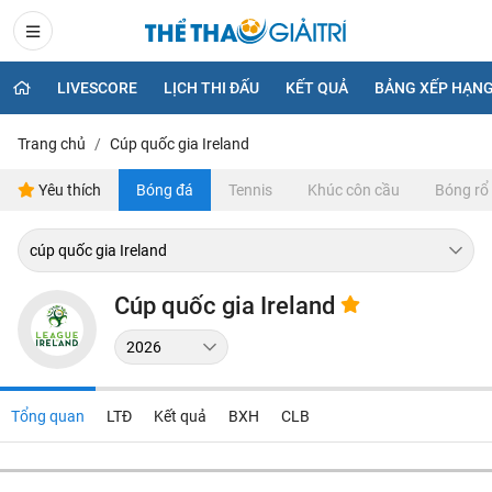
LIVESCORE
LỊCH THI ĐẤU
KẾT QUẢ
BẢNG XẾP HẠN
Trang chủ
Cúp quốc gia Ireland
Yêu thích
Bóng đá
Tennis
Khúc côn cầu
Bóng rổ
Cúp quốc gia Ireland
Tổng quan
LTĐ
Kết quả
BXH
CLB