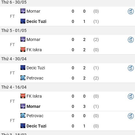
Thứ 6 - 30/05
Mornar
0
0
(0)
FT
Decic Tuzi
0
1
(1)
Thứ 5 - 01/05
Mornar
0
2
(2)
FT
FK Iskra
0
2
(0)
Thứ 4 - 30/04
Decic Tuzi
0
2
(1)
FT
Petrovac
0
2
(2)
Thứ 4 - 16/04
FK Iskra
0
0
(0)
FT
Mornar
0
3
(1)
Petrovac
0
0
(0)
FT
Decic Tuzi
0
1
(0)
Thứ 3 - 18/02