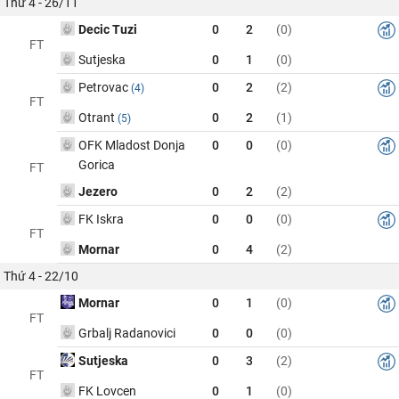
Thứ 4 - 26/11
Decic Tuzi
0
2
(0)
FT
Sutjeska
0
1
(0)
Petrovac
0
2
(2)
(4)
FT
Otrant
0
2
(1)
(5)
OFK Mladost Donja
0
0
(0)
Gorica
FT
Jezero
0
2
(2)
FK Iskra
0
0
(0)
FT
Mornar
0
4
(2)
Thứ 4 - 22/10
Mornar
0
1
(0)
FT
Grbalj Radanovici
0
0
(0)
Sutjeska
0
3
(2)
FT
FK Lovcen
0
1
(0)