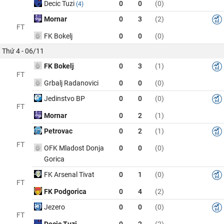
Decic Tuzi
0
0
(0)
(4)
Mornar
0
3
(2)
FT
FK Bokelj
0
0
(0)
Thứ 4 - 06/11
FK Bokelj
0
3
(1)
FT
Grbalj Radanovici
0
0
(0)
Jedinstvo BP
0
0
(0)
FT
Mornar
0
2
(1)
Petrovac
0
2
(1)
FT
OFK Mladost Donja
0
0
(0)
Gorica
FK Arsenal Tivat
0
1
(0)
FT
FK Podgorica
0
4
(2)
Jezero
0
0
(0)
FT
Decic Tuzi
0
2
(2)