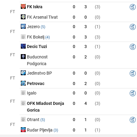
FK Iskra
0
3
(3)
FT
FK Arsenal Tivat
0
0
(0)
Jezero
0
3
(1)
(5)
FT
FK Bokelj
0
3
(3)
(4)
Decic Tuzi
0
3
(1)
FT
Buducnost
0
2
(0)
Podgorica
Jedinstvo BP
0
0
(0)
FT
Petrovac
0
2
(0)
Igalo
0
0
(0)
FT
OFK Mladost Donja
0
4
(3)
Gorica
Otrant
0
1
(0)
(5)
FT
Rudar Pljevlja
0
1
(1)
(3)