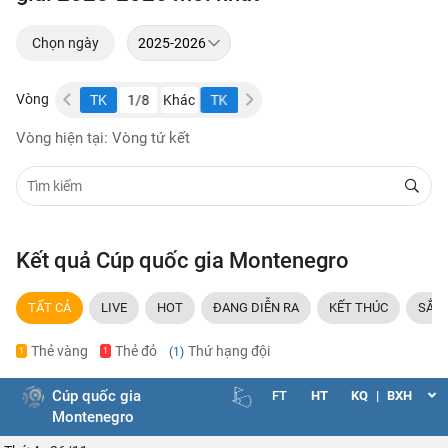
Chọn ngày
Vòng
1/8
Khác
TK
1/8
Khác
TK
1/8
Khác
Vòng hiện tại: Vòng tứ kết
Kết quả Cúp quốc gia Montenegro
TẤT CẢ
LIVE
HOT
ĐANG DIỄN RA
KẾT THÚC
SẮP 
Thẻ vàng
Thẻ đỏ
Thứ hạng đội
(1)
1
1
Cúp quốc gia
FT
HT
KQ
|
BXH
Montenegro