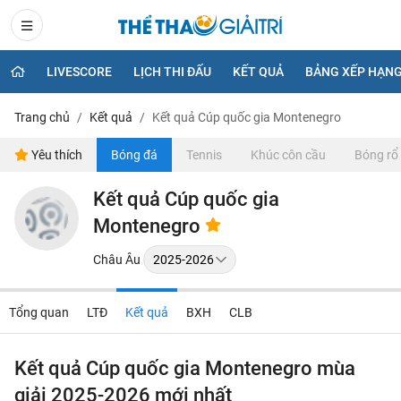
LIVESCORE
LỊCH THI ĐẤU
KẾT QUẢ
BẢNG XẾP HẠN
Trang chủ
Kết quả
Kết quả Cúp quốc gia Montenegro
Yêu thích
Bóng đá
Tennis
Khúc côn cầu
Bóng rổ
Kết quả Cúp quốc gia
Montenegro
Châu Âu
Tổng quan
LTĐ
Kết quả
BXH
CLB
Kết quả Cúp quốc gia Montenegro mùa
giải 2025-2026 mới nhất