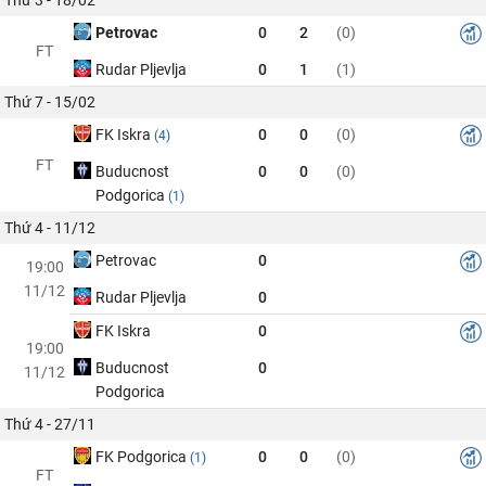
Petrovac
0
2
(0)
FT
Rudar Pljevlja
0
1
(1)
Thứ 7 - 15/02
FK Iskra
0
0
(0)
(4)
FT
Buducnost
0
0
(0)
Podgorica
(1)
Thứ 4 - 11/12
Petrovac
0
19:00
11/12
Rudar Pljevlja
0
FK Iskra
0
19:00
Buducnost
0
11/12
Podgorica
Thứ 4 - 27/11
FK Podgorica
0
0
(0)
(1)
FT