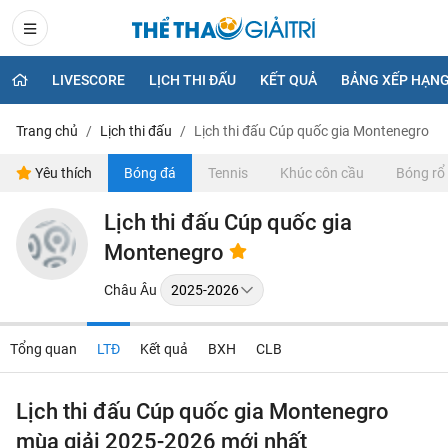
LIVESCORE
LỊCH THI ĐẤU
KẾT QUẢ
BẢNG XẾP HẠN
Trang chủ
Lịch thi đấu
Lịch thi đấu Cúp quốc gia Montenegro
Yêu thích
Bóng đá
Tennis
Khúc côn cầu
Bóng rổ
Lịch thi đấu Cúp quốc gia
Montenegro
Châu Âu
Tổng quan
LTĐ
Kết quả
BXH
CLB
Lịch thi đấu Cúp quốc gia Montenegro
mùa giải 2025-2026 mới nhất