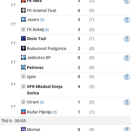
FK Iskra
3
(3)
FT
FK Arsenal Tivat
0
(0)
Jezero
3
(1)
(5)
FT
FK Bokelj
3
(3)
(4)
Decic Tuzi
3
(1)
FT
Buducnost Podgorica
2
(0)
Jedinstvo BP
0
(0)
FT
Petrovac
2
(0)
Igalo
0
(0)
FT
OFK Mladost Donja
4
(3)
Gorica
Otrant
1
(0)
(5)
FT
Rudar Pljevlja
1
(1)
(3)
Thứ 6 - 30/05
Mornar
0
(0)