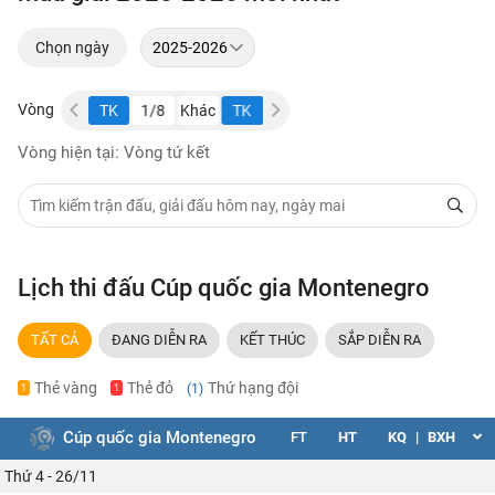
Chọn ngày
Vòng
1/8
Khác
TK
1/8
Khác
TK
1/8
Khác
Vòng hiện tại: Vòng tứ kết
Lịch thi đấu Cúp quốc gia Montenegro
TẤT CẢ
ĐANG DIỄN RA
KẾT THÚC
SẮP DIỄN RA
Thẻ vàng
Thẻ đỏ
Thứ hạng đội
(1)
1
1
Cúp quốc gia Montenegro
FT
HT
KQ
|
BXH
Thứ 4 - 26/11