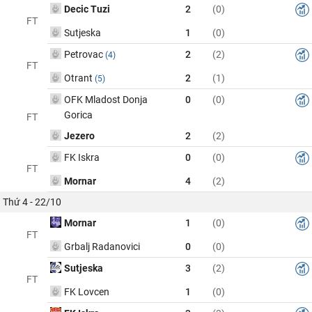
Decic Tuzi
2
(0)
FT
Sutjeska
1
(0)
Petrovac
2
(2)
(4)
FT
Otrant
2
(1)
(5)
OFK Mladost Donja
0
(0)
Gorica
FT
Jezero
2
(2)
FK Iskra
0
(0)
FT
Mornar
4
(2)
Thứ 4 - 22/10
Mornar
1
(0)
FT
Grbalj Radanovici
0
(0)
Sutjeska
3
(2)
FT
FK Lovcen
1
(0)