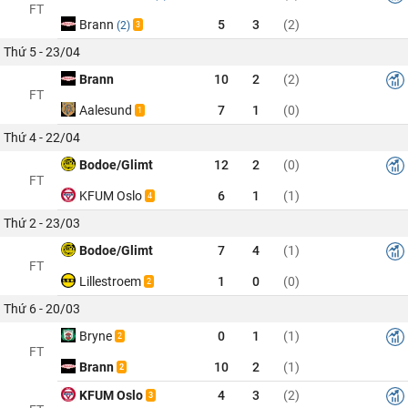
FT
Brann
5
3
(2)
(2)
3
Thứ 5 - 23/04
Brann
10
2
(2)
FT
Aalesund
7
1
(0)
1
Thứ 4 - 22/04
Bodoe/Glimt
12
2
(0)
FT
KFUM Oslo
6
1
(1)
4
Thứ 2 - 23/03
Bodoe/Glimt
7
4
(1)
FT
Lillestroem
1
0
(0)
2
Thứ 6 - 20/03
Bryne
0
1
(1)
2
FT
Brann
10
2
(1)
2
KFUM Oslo
4
3
(2)
3