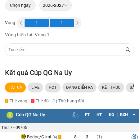
Chọn ngày
Vòng
1
1
1
Vòng hiện tại: Vòng 1
Kết quả Cúp QG Na Uy
TẤT CẢ
LIVE
HOT
ĐANG DIỄN RA
KẾT THÚC
SẮP 
Thẻ vàng
Thẻ đỏ
Thứ hạng đội
(1)
1
1
Cúp QG Na Uy
FT
HT
KQ
|
BXH
Thứ 7 - 09/05
Bodoe/Glimt
8
3
(1)
(4)
1