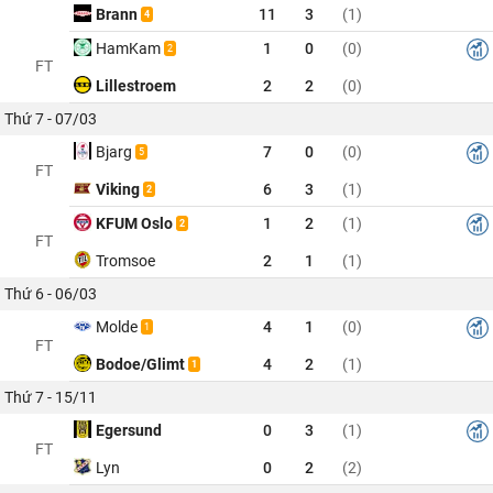
Brann
11
3
(1)
4
HamKam
1
0
(0)
2
FT
Lillestroem
2
2
(0)
Thứ 7 - 07/03
Bjarg
7
0
(0)
5
FT
Viking
6
3
(1)
2
KFUM Oslo
1
2
(1)
2
FT
Tromsoe
2
1
(1)
Thứ 6 - 06/03
Molde
4
1
(0)
1
FT
Bodoe/Glimt
4
2
(1)
1
Thứ 7 - 15/11
Egersund
0
3
(1)
FT
Lyn
0
2
(2)