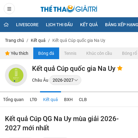
LIVESCORE
LỊCH THI ĐẤU
KẾT QUẢ
BẢNG XẾP HẠN
Trang chủ
Kết quả
Kết quả Cúp quốc gia Na Uy
Yêu thích
Bóng đá
Tennis
Khúc côn cầu
Bóng rổ
Kết quả Cúp quốc gia Na Uy
Châu Âu
Tổng quan
LTĐ
Kết quả
BXH
CLB
Kết quả Cúp QG Na Uy mùa giải 2026-
2027 mới nhất