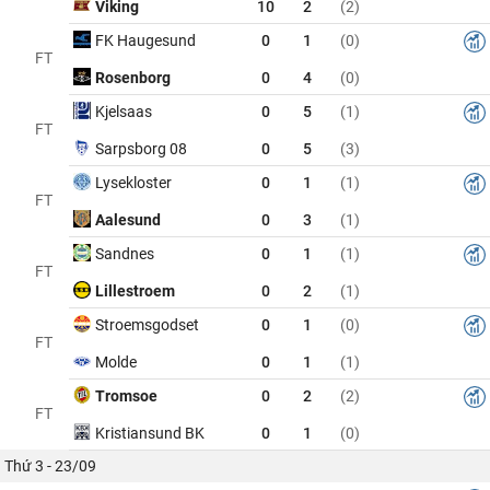
Viking
10
2
(2)
FK Haugesund
0
1
(0)
FT
Rosenborg
0
4
(0)
Kjelsaas
0
5
(1)
FT
Sarpsborg 08
0
5
(3)
Lysekloster
0
1
(1)
FT
Aalesund
0
3
(1)
Sandnes
0
1
(1)
FT
Lillestroem
0
2
(1)
Stroemsgodset
0
1
(0)
FT
Molde
0
1
(1)
Tromsoe
0
2
(2)
FT
Kristiansund BK
0
1
(0)
Thứ 3 - 23/09