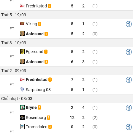
FT
Fredrikstad
5
2
(1)
3
Thứ 5 - 19/03
Viking
5
1
(1)
1
FT
Aalesund
5
2
(0)
1
Thứ 3 - 10/03
Egersund
5
2
(1)
1
FT
Aalesund
6
3
(1)
3
Thứ 2 - 09/03
Fredrikstad
7
2
(1)
1
FT
Sarpsborg 08
5
1
(1)
Chủ nhật - 08/03
Bryne
2
4
(1)
3
FT
Rosenborg
12
2
(2)
3
Tromsdalen
0
2
(0)
3
FT