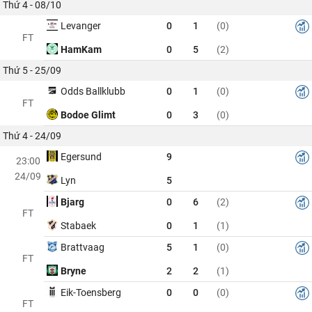
Thứ 4 - 08/10
Levanger
0
1
(0)
FT
HamKam
0
5
(2)
Thứ 5 - 25/09
Odds Ballklubb
0
1
(0)
FT
Bodoe Glimt
0
3
(0)
Thứ 4 - 24/09
Egersund
9
23:00
24/09
Lyn
5
Bjarg
0
6
(2)
FT
Stabaek
0
1
(1)
Brattvaag
5
1
(0)
FT
Bryne
2
2
(1)
Eik-Toensberg
0
0
(0)
FT