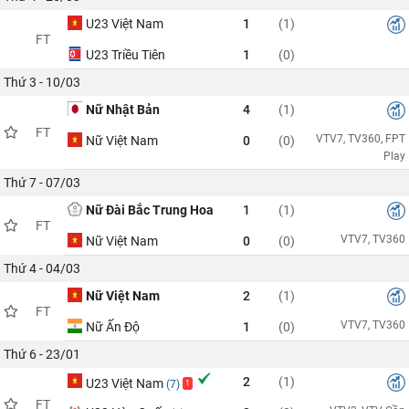
U23 Việt Nam
1
(1)
FT
U23 Triều Tiên
1
(0)
Thứ 3 - 10/03
Nữ Nhật Bản
4
(1)
FT
VTV7, TV360, FPT
Nữ Việt Nam
0
(0)
Play
Thứ 7 - 07/03
Nữ Đài Bắc Trung Hoa
1
(1)
FT
VTV7, TV360
Nữ Việt Nam
0
(0)
Thứ 4 - 04/03
Nữ Việt Nam
2
(1)
FT
VTV7, TV360
Nữ Ấn Độ
1
(0)
Thứ 6 - 23/01
2
(1)
U23 Việt Nam
(7)
1
FT