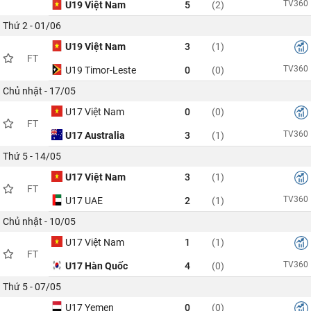
TV360
U19 Việt Nam
5
(2)
Thứ 2 - 01/06
U19 Việt Nam
3
(1)
FT
TV360
U19 Timor-Leste
0
(0)
Chủ nhật - 17/05
U17 Việt Nam
0
(0)
FT
TV360
U17 Australia
3
(1)
Thứ 5 - 14/05
U17 Việt Nam
3
(1)
FT
TV360
U17 UAE
2
(1)
Chủ nhật - 10/05
U17 Việt Nam
1
(1)
FT
TV360
U17 Hàn Quốc
4
(0)
Thứ 5 - 07/05
U17 Yemen
0
(0)