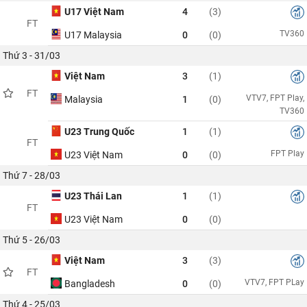
U17 Việt Nam
4
(3)
FT
TV360
U17 Malaysia
0
(0)
Thứ 3 - 31/03
Việt Nam
3
(1)
FT
VTV7, FPT Play,
Malaysia
1
(0)
TV360
U23 Trung Quốc
1
(1)
FT
FPT Play
U23 Việt Nam
0
(0)
Thứ 7 - 28/03
U23 Thái Lan
1
(1)
FT
U23 Việt Nam
0
(0)
Thứ 5 - 26/03
Việt Nam
3
(3)
FT
VTV7, FPT PLay
Bangladesh
0
(0)
Thứ 4 - 25/03