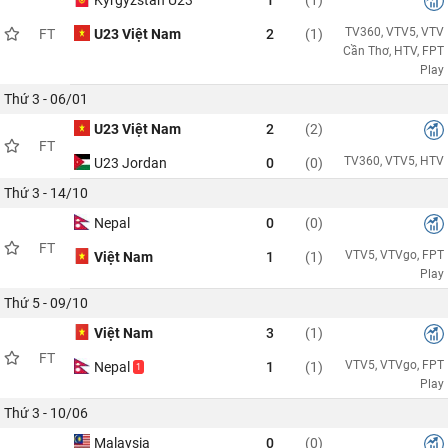
TV360, VTV5, VTV
FT
U23 Việt Nam
2
(1)
Cần Thơ, HTV, FPT
Play
Thứ 3 - 06/01
U23 Việt Nam
2
(2)
FT
TV360, VTV5, HTV
U23 Jordan
0
(0)
Thứ 3 - 14/10
Nepal
0
(0)
FT
VTV5, VTVgo, FPT
Việt Nam
1
(1)
Play
Thứ 5 - 09/10
Việt Nam
3
(1)
FT
VTV5, VTVgo, FPT
Nepal
1
(1)
1
Play
Thứ 3 - 10/06
Malaysia
0
(0)