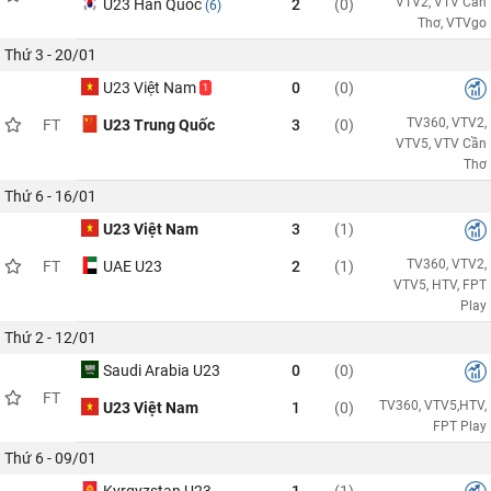
VTV2, VTV Cần
U23 Hàn Quốc
2
(0)
(6)
Thơ, VTVgo
Thứ 3 - 20/01
U23 Việt Nam
0
(0)
1
TV360, VTV2,
FT
U23 Trung Quốc
3
(0)
VTV5, VTV Cần
Thơ
Thứ 6 - 16/01
U23 Việt Nam
3
(1)
TV360, VTV2,
FT
UAE U23
2
(1)
VTV5, HTV, FPT
Play
Thứ 2 - 12/01
Saudi Arabia U23
0
(0)
FT
TV360, VTV5,HTV,
U23 Việt Nam
1
(0)
FPT Play
Thứ 6 - 09/01
Kyrgyzstan U23
1
(1)