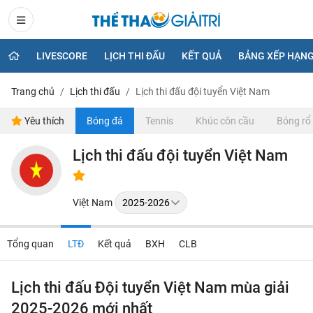
LIVESCORE
LỊCH THI ĐẤU
KẾT QUẢ
BẢNG XẾP HẠN
Trang chủ
Lịch thi đấu
Lịch thi đấu đội tuyển Việt Nam
Yêu thích
Bóng đá
Tennis
Khúc côn cầu
Bóng rổ
Lịch thi đấu đội tuyển Việt Nam
Việt Nam
Tổng quan
LTĐ
Kết quả
BXH
CLB
Lịch thi đấu Đội tuyển Việt Nam mùa giải
2025-2026 mới nhất