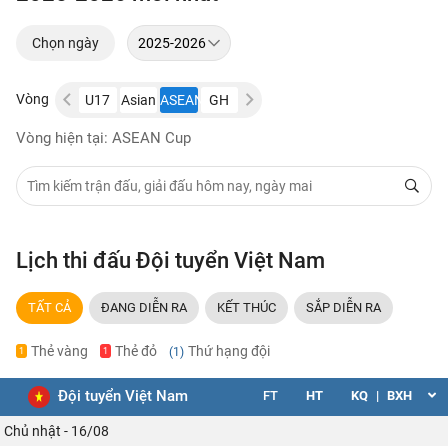
Chọn ngày
Vòng
U23
U19
U17
Asian
ASEAN
GH
U23
U19
U17
Asian
ASEAN
CA
Việt
Việt
Cup
Cup
CA
Việt
Việt
Cup
Cup
Vòng hiện tại: ASEAN Cup
Nam
Nam
Nam
Nam
Lịch thi đấu Đội tuyển Việt Nam
TẤT CẢ
ĐANG DIỄN RA
KẾT THÚC
SẮP DIỄN RA
Thẻ vàng
Thẻ đỏ
Thứ hạng đội
(1)
1
1
Đội tuyển Việt Nam
FT
HT
KQ
|
BXH
Chủ nhật - 16/08