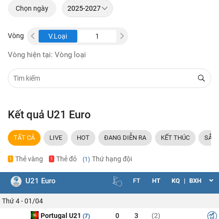
Chọn ngày
Vòng
1
V.Loại
1
V.Loại
1
Vòng hiện tại: Vòng loại
Kết quả U21 Euro
TẤT CẢ
LIVE
HOT
ĐANG DIỄN RA
KẾT THÚC
SẮP 
Thẻ vàng
Thẻ đỏ
Thứ hạng đội
(1)
1
1
U21 Euro
FT
HT
KQ
|
BXH
Thứ 4 - 01/04
Portugal U21
0
3
(2)
(7)