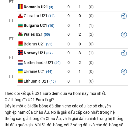
FT
Romania U21
0
1
(0)
(3)
Gibraltar U21
0
0
(0)
(12)
FT
Bulgaria U21
0
1
(1)
(10)
Wales U21
0
2
(2)
(50)
FT
Belarus U21
0
0
(0)
(51)
Norway U21
0
3
(1)
(37)
FT
Netherlands U21
0
2
(0)
(40)
Ukraine U21
0
1
(0)
(44)
FT
Lithuania U21
0
1
(0)
(46)
Theo dõi kết quả U21 Euro đêm qua và hôm nay mới nhất.
Giải bóng đá U21 Euro là gì?
Đây là một giải đấu bóng đá dành cho các câu lạc bộ chuyên
nghiệp nam của Châu Âu. Nó là giải đấu cấp cao nhất trong hệ
thống các giải bóng đá Châu Âu, và là giải đấu chính trong hệ thống
thi đấu quốc gia. Với 51 đội bóng, với 2 vòng đầu và các đội bóng sẽ