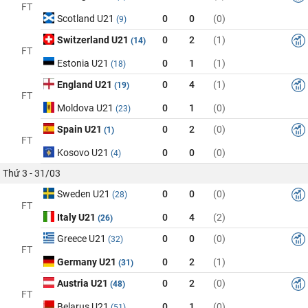
FT
Scotland U21
0
0
(0)
(9)
Switzerland U21
0
2
(1)
(14)
FT
Estonia U21
0
1
(1)
(18)
England U21
0
4
(1)
(19)
FT
Moldova U21
0
1
(0)
(23)
Spain U21
0
2
(0)
(1)
FT
Kosovo U21
0
0
(0)
(4)
Thứ 3 - 31/03
Sweden U21
0
0
(0)
(28)
FT
Italy U21
0
4
(2)
(26)
Greece U21
0
0
(0)
(32)
FT
Germany U21
0
2
(1)
(31)
Austria U21
0
2
(0)
(48)
FT
Belarus U21
0
1
(0)
(51)