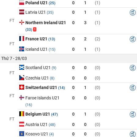
Poland U21
0
1
(1)
(25)
Latvia U21
0
1
(1)
(35)
FT
Northern Ireland U21
0
3
(1)
(33)
1
France U21
0
2
(2)
(13)
FT
Iceland U21
0
1
(1)
(15)
Thứ 7 - 28/03
Scotland U21
0
0
(0)
(9)
FT
Czechia U21
0
0
(0)
(8)
Switzerland U21
0
1
(0)
(14)
FT
Faroe Islands U21
0
0
(0)
(16)
Belgium U21
0
1
(0)
(47)
FT
Austria U21
0
0
(0)
(48)
Kosovo U21
0
0
(0)
(4)