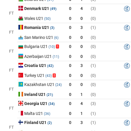
Denmark U21
0
4
(3)
(49)
FT
Wales U21
0
0
(0)
(50)
Romania U21
0
3
(1)
(3)
FT
San Marino U21
0
0
(0)
(6)
Bulgaria U21
0
0
(0)
(10)
1
FT
Azerbaijan U21
0
0
(0)
(11)
Croatia U21
0
3
(1)
(42)
FT
Turkey U21
0
0
(0)
(43)
2
Kazakhstan U21
0
0
(0)
(24)
FT
Ireland U21
0
1
(0)
(21)
Georgia U21
0
4
(3)
(34)
FT
Malta U21
0
1
(1)
(36)
Finland U21
0
3
(1)
(2)
FT