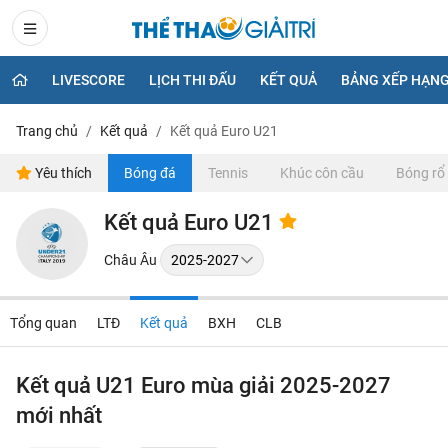
LIVESCORE
LỊCH THI ĐẤU
KẾT QUẢ
BẢNG XẾP HẠN
Trang chủ
Kết quả
Kết quả Euro U21
Yêu thích
Bóng đá
Tennis
Khúc côn cầu
Bóng rổ
Kết quả Euro U21
Châu Âu
Tổng quan
LTĐ
Kết quả
BXH
CLB
Kết quả U21 Euro mùa giải 2025-2027
mới nhất