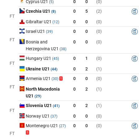
Cyprus U21
0
0
(0)
(5)
Czechia U21
0
5
(2)
(8)
FT
Gibraltar U21
0
0
(0)
(12)
Israel U21
0
0
(0)
(39)
FT
Bosnia and
0
0
(0)
Herzegovina U21
(38)
Hungary U21
0
1
(0)
(45)
FT
Ukraine U21
0
2
(1)
(44)
Armenia U21
0
0
(0)
(30)
1
FT
North Macedonia
0
2
(1)
U21
(29)
Slovenia U21
0
2
(1)
(41)
FT
Norway U21
0
0
(0)
(37)
Montenegro U21
0
0
(0)
(27)
FT
1