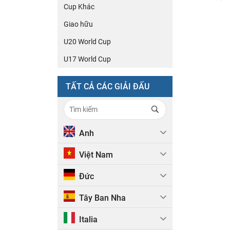
Cup Khác
Giao hữu
U20 World Cup
U17 World Cup
TẤT CẢ CÁC GIẢI ĐẤU
Anh
Việt Nam
Đức
Tây Ban Nha
Italia