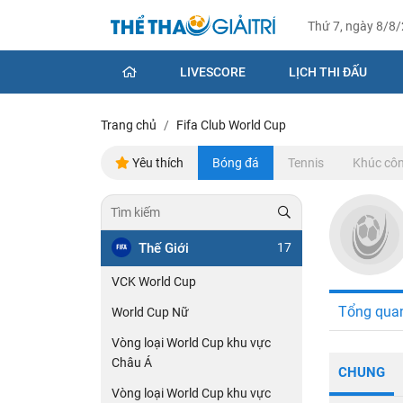
Thứ 7, ngày 8/8
LIVESCORE
LỊCH THI ĐẤU
Trang chủ
Fifa Club World Cup
Yêu thích
Bóng đá
Tennis
Khúc côn
Thế Giới
17
VCK World Cup
Tổng qua
World Cup Nữ
Vòng loại World Cup khu vực
Châu Á
CHUNG
Vòng loại World Cup khu vực