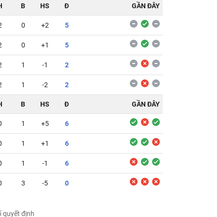
H
B
HS
Đ
GẦN ĐÂY
2
0
+2
5
2
0
+1
5
2
1
-1
2
2
1
-2
2
H
B
HS
Đ
GẦN ĐÂY
0
1
+5
6
0
1
+1
6
0
1
-1
6
0
3
-5
0
ố quyết định