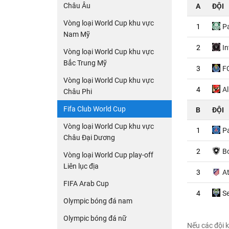
Châu Âu
A
ĐỘI
Vòng loại World Cup khu vực
1
P
Nam Mỹ
2
In
Vòng loại World Cup khu vực
Bắc Trung Mỹ
3
F
Vòng loại World Cup khu vực
4
Al
Châu Phi
Fifa Club World Cup
B
ĐỘI
Vòng loại World Cup khu vực
1
P
Châu Đại Dương
2
B
Vòng loại World Cup play-off
Liên lục địa
3
At
FIFA Arab Cup
4
S
Olympic bóng đá nam
Olympic bóng đá nữ
Nếu các đội k