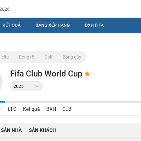
/2026
KẾT QUẢ
BẢNG XẾP HẠNG
BXH FIFA
 cầu
Bóng rổ
Golf
Bóng gậy
Fifa Club World Cup
n
LTĐ
Kết quả
BXH
CLB
SÂN NHÀ
SÂN KHÁCH