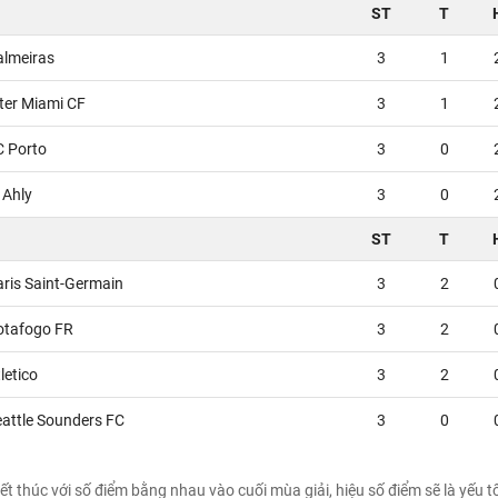
ST
T
almeiras
3
1
ter Miami CF
3
1
C Porto
3
0
 Ahly
3
0
ST
T
aris Saint-Germain
3
2
otafogo FR
3
2
letico
3
2
eattle Sounders FC
3
0
ết thúc với số điểm bằng nhau vào cuối mùa giải, hiệu số điểm sẽ là yếu t