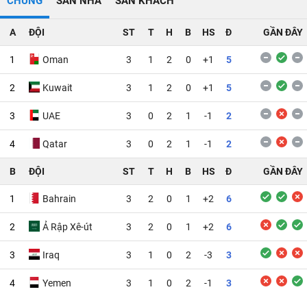
CHUNG
SÂN NHÀ
SÂN KHÁCH
A
ĐỘI
ST
T
H
B
HS
Đ
GẦN ĐÂY
1
Oman
3
1
2
0
+1
5
2
Kuwait
3
1
2
0
+1
5
3
UAE
3
0
2
1
-1
2
4
Qatar
3
0
2
1
-1
2
B
ĐỘI
ST
T
H
B
HS
Đ
GẦN ĐÂY
1
Bahrain
3
2
0
1
+2
6
2
Ả Rập Xê-út
3
2
0
1
+2
6
3
Iraq
3
1
0
2
-3
3
4
Yemen
3
1
0
2
-1
3