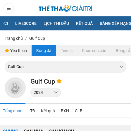
LIVESCORE
LỊCH THI ĐẤU
KẾT QUẢ
BẢNG XẾP HẠN
Trang chủ
Gulf Cup
Yêu thích
Bóng đá
Tennis
Khúc côn cầu
Bóng rổ
Gulf Cup
Tổng quan
LTĐ
Kết quả
BXH
CLB