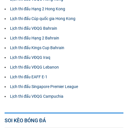
Lịch thi đấu Hạng 2 Hong Kong
Lịch thi đấu Cúp quốc gia Hong Kong
Lịch thi đấu VĐQG Bahrain
Lịch thi đấu Hạng 2 Bahrain
Lịch thi đấu Kings Cup Bahrain
Lịch thi đấu VĐQG Iraq
Lịch thi đấu VĐQG Lebanon
Lịch thi đấu EAFF E-1
Lịch thi đấu Singapore Premier League
Lịch thi đấu VĐQG Campuchia
SOI KÈO BÓNG ĐÁ