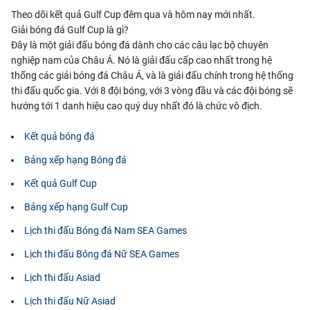
Theo dõi kết quả Gulf Cup đêm qua và hôm nay mới nhất.
Giải bóng đá Gulf Cup là gì?
Đây là một giải đấu bóng đá dành cho các câu lạc bộ chuyên
nghiệp nam của Châu Á. Nó là giải đấu cấp cao nhất trong hệ
thống các giải bóng đá Châu Á, và là giải đấu chính trong hệ thống
thi đấu quốc gia. Với 8 đội bóng, với 3 vòng đầu và các đội bóng sẽ
hướng tới 1 danh hiệu cao quý duy nhất đó là chức vô địch.
Kết quả bóng đá
Bảng xếp hạng Bóng đá
Kết quả Gulf Cup
Bảng xếp hạng Gulf Cup
Lịch thi đấu Bóng đá Nam SEA Games
Lịch thi đấu Bóng đá Nữ SEA Games
Lịch thi đấu Asiad
Lịch thi đấu Nữ Asiad