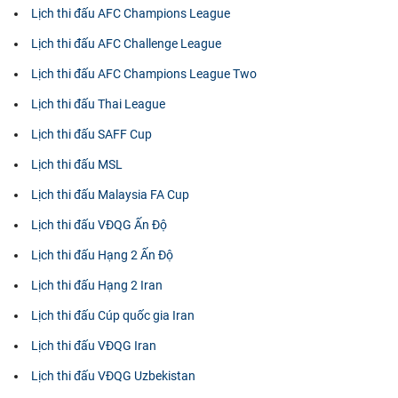
Lịch thi đấu AFC Champions League
Lịch thi đấu AFC Challenge League
Lịch thi đấu AFC Champions League Two
Lịch thi đấu Thai League
Lịch thi đấu SAFF Cup
Lịch thi đấu MSL
Lịch thi đấu Malaysia FA Cup
Lịch thi đấu VĐQG Ấn Độ
Lịch thi đấu Hạng 2 Ấn Độ
Lịch thi đấu Hạng 2 Iran
Lịch thi đấu Cúp quốc gia Iran
Lịch thi đấu VĐQG Iran
Lịch thi đấu VĐQG Uzbekistan