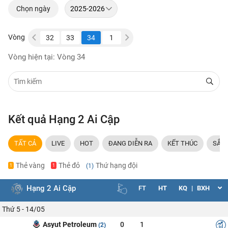
Chọn ngày
Vòng
30
31
32
33
34
1
2
3
4
5
6
Vòng hiện tại: Vòng 34
Kết quả Hạng 2 Ai Cập
TẤT CẢ
LIVE
HOT
ĐANG DIỄN RA
KẾT THÚC
SẮP 
Thẻ vàng
Thẻ đỏ
Thứ hạng đội
(1)
1
1
Hạng 2 Ai Cập
FT
HT
KQ
|
BXH
Thứ 5 - 14/05
Asyut Petroleum
0
1
(2)