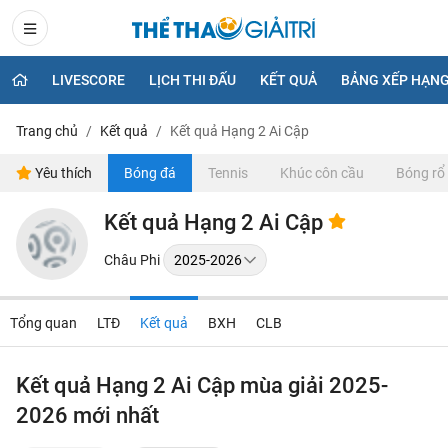
LIVESCORE
LỊCH THI ĐẤU
KẾT QUẢ
BẢNG XẾP HẠN
Trang chủ
Kết quả
Kết quả Hạng 2 Ai Cập
Yêu thích
Bóng đá
Tennis
Khúc côn cầu
Bóng rổ
Kết quả Hạng 2 Ai Cập
Châu Phi
Tổng quan
LTĐ
Kết quả
BXH
CLB
Kết quả Hạng 2 Ai Cập mùa giải 2025-
2026 mới nhất