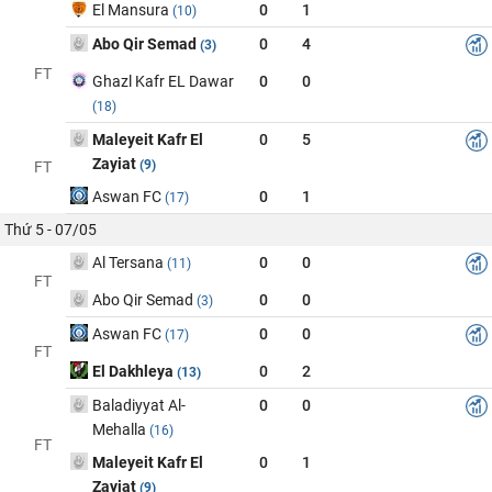
El Mansura
0
1
(10)
Abo Qir Semad
0
4
(3)
FT
Ghazl Kafr EL Dawar
0
0
(18)
Maleyeit Kafr El
0
5
Zayiat
(9)
FT
Aswan FC
0
1
(17)
Thứ 5 - 07/05
Al Tersana
0
0
(11)
FT
Abo Qir Semad
0
0
(3)
Aswan FC
0
0
(17)
FT
El Dakhleya
0
2
(13)
Baladiyyat Al-
0
0
Mehalla
(16)
FT
Maleyeit Kafr El
0
1
Zayiat
(9)