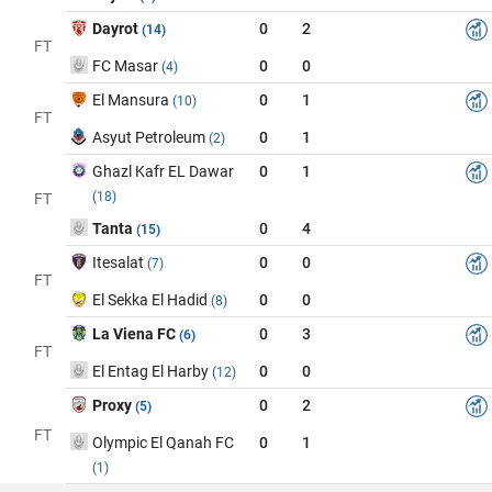
Dayrot
0
2
(14)
FT
FC Masar
0
0
(4)
El Mansura
0
1
(10)
FT
Asyut Petroleum
0
1
(2)
Ghazl Kafr EL Dawar
0
1
(18)
FT
Tanta
0
4
(15)
Itesalat
0
0
(7)
FT
El Sekka El Hadid
0
0
(8)
La Viena FC
0
3
(6)
FT
El Entag El Harby
0
0
(12)
Proxy
0
2
(5)
FT
Olympic El Qanah FC
0
1
(1)