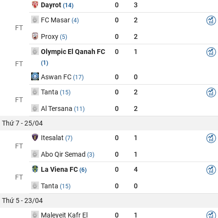
Dayrot
0
3
(14)
FC Masar
0
2
(4)
FT
Proxy
0
2
(5)
Olympic El Qanah FC
0
1
(1)
FT
Aswan FC
0
0
(17)
Tanta
0
2
(15)
FT
Al Tersana
0
2
(11)
Thứ 7 - 25/04
Itesalat
0
1
(7)
FT
Abo Qir Semad
0
1
(3)
La Viena FC
0
4
(6)
FT
Tanta
0
0
(15)
Thứ 5 - 23/04
Maleyeit Kafr El
0
1