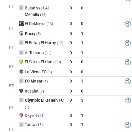
FT
Baladiyyat Al-
0
0
Mehalla
(16)
El Dakhleya
0
0
(13)
FT
Proxy
0
1
(5)
El Entag El Harby
0
1
(12)
FT
Al Tersana
0
1
(11)
El Sekka El Hadid
0
0
(8)
FT
La Viena FC
0
0
(6)
FC Masar
0
3
(4)
FT
Itesalat
0
0
(7)
Olympic El Qanah FC
0
3
(1)
FT
Dayrot
0
1
(14)
Tanta
0
1
(15)
FT