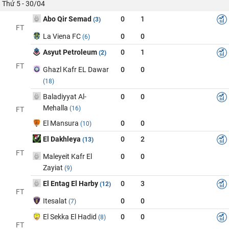
Thứ 5 - 30/04
Abo Qir Semad
0
1
(3)
FT
La Viena FC
0
0
(6)
Asyut Petroleum
0
1
(2)
FT
Ghazl Kafr EL Dawar
0
0
(18)
Baladiyyat Al-
0
0
Mehalla
(16)
FT
El Mansura
0
0
(10)
El Dakhleya
0
2
(13)
FT
Maleyeit Kafr El
0
0
Zayiat
(9)
El Entag El Harby
0
3
(12)
FT
Itesalat
0
0
(7)
El Sekka El Hadid
0
0
(8)
FT