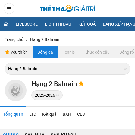
LIVESCORE
LỊCH THI ĐẤU
KẾT QUẢ
BẢNG XẾP HẠN
Trang chủ
Hạng 2 Bahrain
Yêu thích
Bóng đá
Tennis
Khúc côn cầu
Bóng rổ
Hạng 2 Bahrain
Tổng quan
LTĐ
Kết quả
BXH
CLB