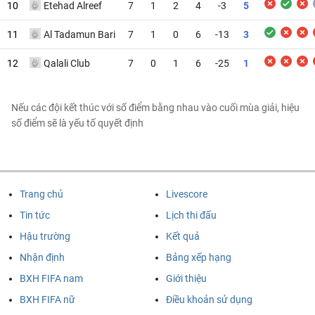
10
Etehad Alreef
7
1
2
4
-3
5
11
Al Tadamun Bari
7
1
0
6
-13
3
12
Qalali Club
7
0
1
6
-25
1
Nếu các đội kết thúc với số điểm bằng nhau vào cuối mùa giải, hiệu
số điểm sẽ là yếu tố quyết định
Trang chủ
Livescore
Tin tức
Lịch thi đấu
Hậu trường
Kết quả
Nhận định
Bảng xếp hạng
BXH FIFA nam
Giới thiệu
BXH FIFA nữ
Điều khoản sử dụng