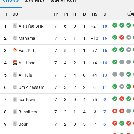
CHUNG
SÂN NHÀ
SÂN KHÁCH
TT
ĐỘI
Tr
Th
H
B
HS
Đ
GẦ
1
Al Ittifaq BHR
7
6
0
1
+21
18
2
Manama
7
5
1
1
+10
16
3
East Riffa
7
5
1
1
+7
16
4
Al-Ittihad
7
4
2
1
+4
14
5
Al-Hala
7
3
4
0
+4
13
6
Um Alhassam
7
3
2
2
0
11
7
Isa Town
7
3
0
4
+5
9
8
Busaiteen
7
2
1
4
-3
7
9
Bouri
7
2
0
5
-7
6