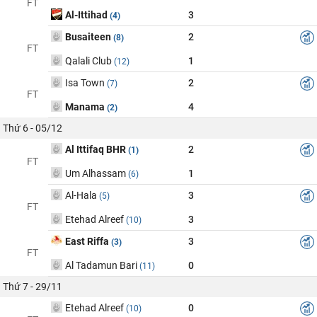
FT
Al-Ittihad
3
(4)
Busaiteen
2
(8)
FT
Qalali Club
1
(12)
Isa Town
2
(7)
FT
Manama
4
(2)
Thứ 6 - 05/12
Al Ittifaq BHR
2
(1)
FT
Um Alhassam
1
(6)
Al-Hala
3
(5)
FT
Etehad Alreef
3
(10)
East Riffa
3
(3)
FT
Al Tadamun Bari
0
(11)
Thứ 7 - 29/11
Etehad Alreef
0
(10)