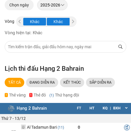
Chọn ngày
Vòng
Khác
Khác
Khác
Vòng hiện tại: Khác
Lịch thi đấu Hạng 2 Bahrain
TẤT CẢ
ĐANG DIỄN RA
KẾT THÚC
SẮP DIỄN RA
Thẻ vàng
Thẻ đỏ
Thứ hạng đội
(1)
1
1
Hạng 2 Bahrain
FT
HT
KQ
|
BXH
Thứ 7 - 13/12
Al Tadamun Bari
0
(11)