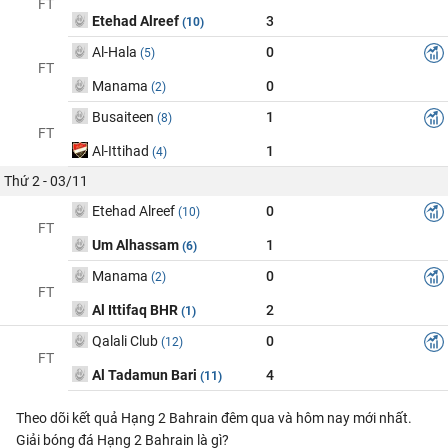
FT
Etehad Alreef
3
(10)
Al-Hala
0
(5)
FT
Manama
0
(2)
Busaiteen
1
(8)
FT
Al-Ittihad
1
(4)
Thứ 2 - 03/11
Etehad Alreef
0
(10)
FT
Um Alhassam
1
(6)
Manama
0
(2)
FT
Al Ittifaq BHR
2
(1)
Qalali Club
0
(12)
FT
Al Tadamun Bari
4
(11)
Theo dõi kết quả Hạng 2 Bahrain đêm qua và hôm nay mới nhất.
Giải bóng đá Hạng 2 Bahrain là gì?