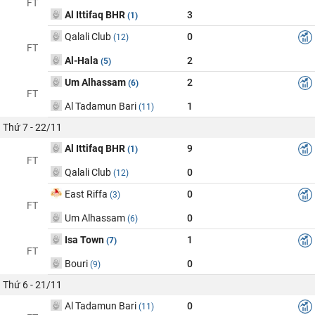
FT
Al Ittifaq BHR
3
(1)
Qalali Club
0
(12)
FT
Al-Hala
2
(5)
Um Alhassam
2
(6)
FT
Al Tadamun Bari
1
(11)
Thứ 7 - 22/11
Al Ittifaq BHR
9
(1)
FT
Qalali Club
0
(12)
East Riffa
0
(3)
FT
Um Alhassam
0
(6)
Isa Town
1
(7)
FT
Bouri
0
(9)
Thứ 6 - 21/11
Al Tadamun Bari
0
(11)