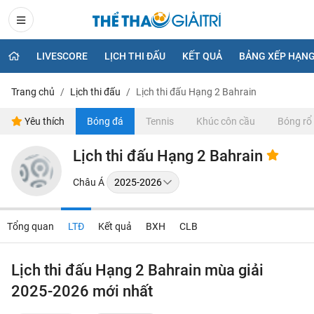
LIVESCORE
LỊCH THI ĐẤU
KẾT QUẢ
BẢNG XẾP HẠN
Trang chủ
Lịch thi đấu
Lịch thi đấu Hạng 2 Bahrain
Yêu thích
Bóng đá
Tennis
Khúc côn cầu
Bóng rổ
Lịch thi đấu Hạng 2 Bahrain
Châu Á
Tổng quan
LTĐ
Kết quả
BXH
CLB
Lịch thi đấu Hạng 2 Bahrain mùa giải
2025-2026 mới nhất