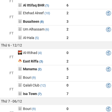
FT
Al Ittifaq BHR
6
(1)
Etehad Alreef
2
(10)
FT
Busaiteen
3
(8)
Um Alhassam
2
(6)
FT
Al-Hala
2
(5)
Thứ 6 - 12/12
Al-Ittihad
0
(4)
FT
East Riffa
2
(3)
Manama
5
(2)
FT
Bouri
2
(9)
Qalali Club
0
(12)
FT
Isa Town
7
(7)
Thứ 7 - 06/12
Bouri
0
(9)