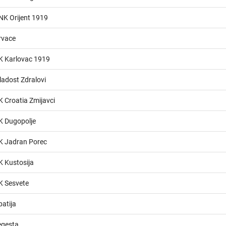
NK Orijent 1919
rvace
K Karlovac 1919
adost Zdralovi
 Croatia Zmijavci
K Dugopolje
K Jadran Porec
K Kustosija
K Sesvete
atija
egesta