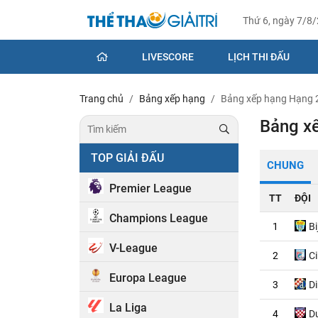
Thứ 6, ngày 7/8
LIVESCORE
LỊCH THI ĐẤU
Trang chủ
Bảng xếp hạng
Bảng xếp hạng Hạng 2
Bảng x
TOP GIẢI ĐẤU
CHUNG
Premier League
TT
ĐỘI
Champions League
1
Bi
V-League
2
Ci
Europa League
3
D
La Liga
4
D