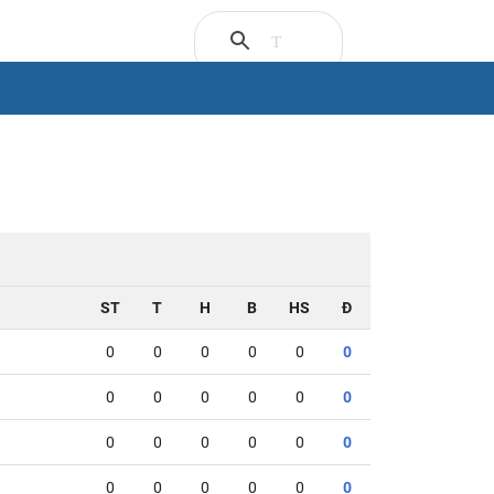
ST
T
H
B
HS
Đ
0
0
0
0
0
0
0
0
0
0
0
0
0
0
0
0
0
0
0
0
0
0
0
0