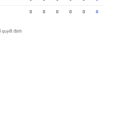
0
0
0
0
0
0
ố quyết định