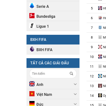
Serie A
5
H
Bundesliga
6
H
Ligue 1
7
N
8
Ml
BXH FIFA
9
NK
BXH FIFA
10
N
TẤT CẢ CÁC GIẢI ĐẤU
11
N
12
N
Anh
13
N
Việt Nam
14
Op
Đức
15
S