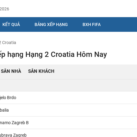
/2026
KẾT QUẢ
BẢNG XẾP HẠNG
BXH FIFA
 Croatia
ếp hạng Hạng 2 Croatia Hôm Nay
SÂN NHÀ
SÂN KHÁCH
jelo Brdo
balia
inamo Zagreb B
ubrava Zagreb