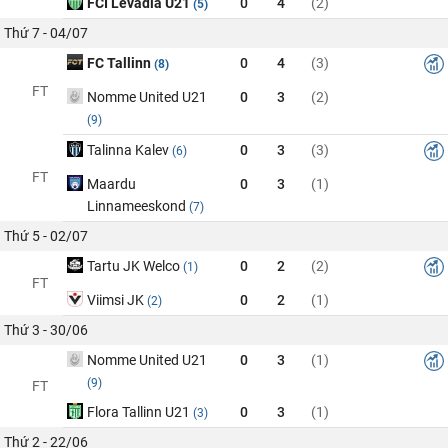
FCI Levadia U21
0
4
(2)
(5)
Thứ 7 - 04/07
FC Tallinn
0
4
(3)
(8)
FT
Nomme United U21
0
3
(2)
(9)
Talinna Kalev
0
3
(3)
(6)
FT
Maardu
0
3
(1)
Linnameeskond
(7)
Thứ 5 - 02/07
Tartu JK Welco
0
2
(2)
(1)
FT
Viimsi JK
0
2
(1)
(2)
Thứ 3 - 30/06
Nomme United U21
0
3
(1)
(9)
FT
Flora Tallinn U21
0
3
(1)
(3)
Thứ 2 - 22/06