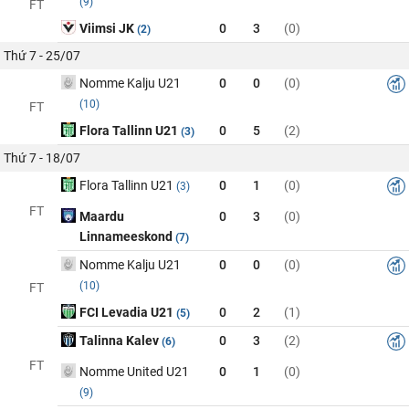
(9)
FT
Viimsi JK
0
3
(0)
(2)
Thứ 7 - 25/07
Nomme Kalju U21
0
0
(0)
(10)
FT
Flora Tallinn U21
0
5
(2)
(3)
Thứ 7 - 18/07
Flora Tallinn U21
0
1
(0)
(3)
FT
Maardu
0
3
(0)
Linnameeskond
(7)
Nomme Kalju U21
0
0
(0)
(10)
FT
FCI Levadia U21
0
2
(1)
(5)
Talinna Kalev
0
3
(2)
(6)
FT
Nomme United U21
0
1
(0)
(9)