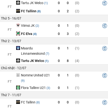
Tartu JK Welco
0
0
(0)
(1)
FT
FC Tallinn
0
2
(2)
(8)
Thứ 5 - 16/07
Viimsi JK
0
1
(0)
(2)
FT
FC Elva
0
3
(2)
(4)
Thứ 2 - 13/07
Maardu
0
1
(1)
Linnameeskond
(7)
FT
Tartu JK Welco
0
8
(4)
(1)
Chủ nhật - 12/07
Nomme United U21
0
1
(0)
(9)
FT
Flora Tallinn U21
0
1
(1)
(3)
Thứ 7 - 11/07
FC Tallinn
0
0
(0)
(8)
FT