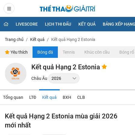
LIVESCORE
LỊCH THI ĐẤU
KẾT QUẢ
BẢNG XẾP HẠN
Trang chủ
Kết quả
Kết quả Hạng 2 Estonia
Yêu thích
Bóng đá
Tennis
Khúc côn cầu
Bóng rổ
Kết quả Hạng 2 Estonia
Châu Âu
Tổng quan
LTĐ
Kết quả
BXH
CLB
Kết quả Hạng 2 Estonia mùa giải 2026
mới nhất