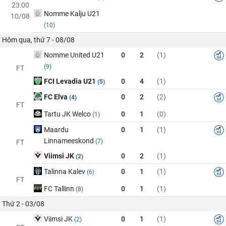
23:00
Nomme Kalju U21
10/08
(10)
Hôm qua, thứ 7 - 08/08
Nomme United U21
0
2
(1)
(9)
FT
FCI Levadia U21
0
4
(1)
(5)
FC Elva
0
2
(2)
(4)
FT
Tartu JK Welco
0
1
(0)
(1)
Maardu
0
1
(1)
Linnameeskond
(7)
FT
Viimsi JK
0
2
(1)
(2)
Talinna Kalev
0
1
(1)
(6)
FT
FC Tallinn
0
1
(1)
(8)
Thứ 2 - 03/08
Viimsi JK
0
1
(1)
(2)