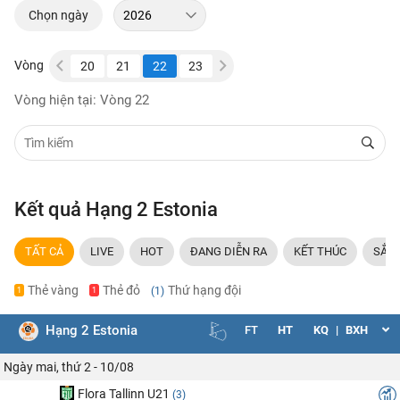
Chọn ngày
Vòng
18
19
20
21
22
23
24
25
26
27
28
Vòng hiện tại: Vòng 22
Kết quả Hạng 2 Estonia
TẤT CẢ
LIVE
HOT
ĐANG DIỄN RA
KẾT THÚC
SẮP 
Thẻ vàng
Thẻ đỏ
Thứ hạng đội
(1)
1
1
Hạng 2 Estonia
FT
HT
KQ
|
BXH
Ngày mai, thứ 2 - 10/08
Flora Tallinn U21
(3)