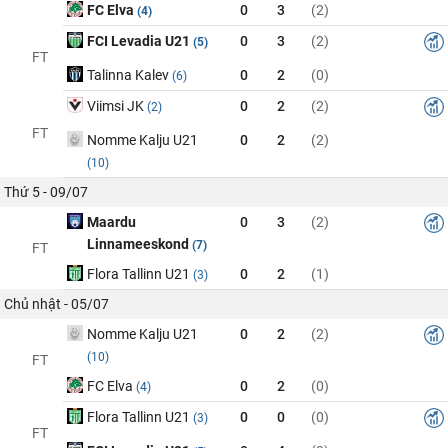
FC Elva
0
3
(2)
(4)
FCI Levadia U21
0
3
(2)
(5)
FT
Talinna Kalev
0
2
(0)
(6)
Viimsi JK
0
2
(2)
(2)
FT
Nomme Kalju U21
0
2
(2)
(10)
Thứ 5 - 09/07
Maardu
0
3
(2)
Linnameeskond
(7)
FT
Flora Tallinn U21
0
2
(1)
(3)
Chủ nhật - 05/07
Nomme Kalju U21
0
2
(2)
(10)
FT
FC Elva
0
2
(0)
(4)
Flora Tallinn U21
0
0
(0)
(3)
FT