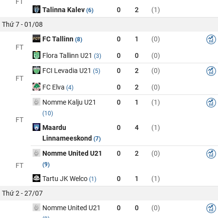
FT
Talinna Kalev
0
2
(1)
(6)
Thứ 7 - 01/08
FC Tallinn
0
1
(0)
(8)
FT
Flora Tallinn U21
0
0
(0)
(3)
FCI Levadia U21
0
2
(0)
(5)
FT
FC Elva
0
2
(0)
(4)
Nomme Kalju U21
0
1
(1)
(10)
FT
Maardu
0
4
(1)
Linnameeskond
(7)
Nomme United U21
0
2
(0)
(9)
FT
Tartu JK Welco
0
1
(1)
(1)
Thứ 2 - 27/07
Nomme United U21
0
0
(0)