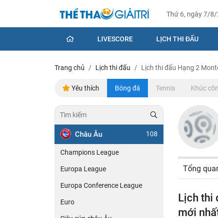
Thứ 6, ngày 7/8
LIVESCORE
LỊCH THI ĐẤU
Trang chủ
Lịch thi đấu
Lịch thi đấu Hạng 2 Mon
Yêu thích
Bóng đá
Tennis
Khúc côn
Châu Âu
108
Champions League
Tổng qua
Europa League
Europa Conference League
Lịch th
Euro
mới nhấ