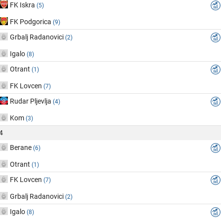
FK Iskra
(5)
FK Podgorica
(9)
Grbalj Radanovici
(2)
Igalo
(8)
Otrant
(1)
FK Lovcen
(7)
Rudar Pljevlja
(4)
Kom
(3)
4
Berane
(6)
Otrant
(1)
FK Lovcen
(7)
Grbalj Radanovici
(2)
Igalo
(8)