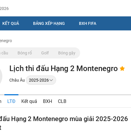
/2026
KẾT QUẢ
BẢNG XẾP HẠNG
BXH FIFA
tenegro
 cầu
Bóng rổ
Golf
Bóng gậy
Lịch thi đấu Hạng 2 Montenegro
Châu Âu
n
LTĐ
Kết quả
BXH
CLB
i đấu Hạng 2 Montenegro mùa giải 2025-2026
t