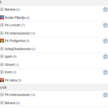
5
Berane
(6)
Rudar Pljevlja
(4)
FK Lovcen
(7)
FK Internacional
(10)
FK Podgorica
(9)
Grbalj Radanovici
(2)
Igalo
(8)
Otrant
(1)
Kom
(3)
FK Iskra
(5)
26/04
FK Internacional
(10)
Berane
(6)