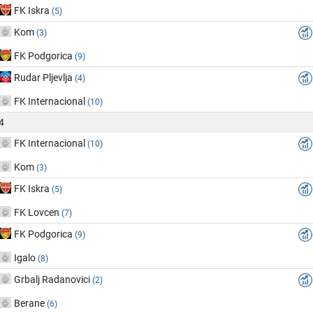
FK Iskra
(5)
Kom
(3)
FK Podgorica
(9)
Rudar Pljevlja
(4)
FK Internacional
(10)
4
FK Internacional
(10)
Kom
(3)
FK Iskra
(5)
FK Lovcen
(7)
FK Podgorica
(9)
Igalo
(8)
Grbalj Radanovici
(2)
Berane
(6)