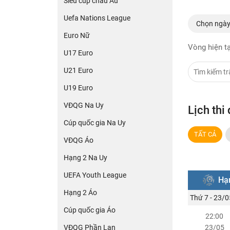
Siêu cúp châu Âu
Uefa Nations League
Chọn ngà
Euro Nữ
Vòng hiện tạ
U17 Euro
U21 Euro
U19 Euro
VĐQG Na Uy
Lịch th
Cúp quốc gia Na Uy
TẤT CẢ
VĐQG Áo
Hạng 2 Na Uy
UEFA Youth League
Hạ
Hạng 2 Áo
Thứ 7 - 23/0
Cúp quốc gia Áo
22:00
VĐQG Phần Lan
23/05