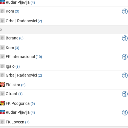
Rudar Pljevlja
(4)
Kom
(3)
Grbalj Radanovici
(2)
5
Berane
(6)
Kom
(3)
FK Internacional
(10)
Igalo
(8)
Grbalj Radanovici
(2)
FK Iskra
(5)
Otrant
(1)
FK Podgorica
(9)
Rudar Pljevlja
(4)
FK Lovcen
(7)