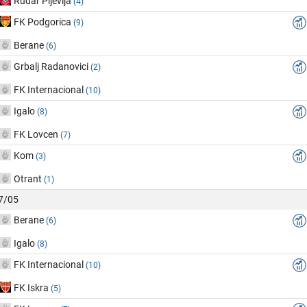
Rudar Pljevlja
(4)
FK Podgorica
(9)
Berane
(6)
Grbalj Radanovici
(2)
FK Internacional
(10)
Igalo
(8)
FK Lovcen
(7)
Kom
(3)
Otrant
(1)
17/05
Berane
(6)
Igalo
(8)
FK Internacional
(10)
FK Iskra
(5)