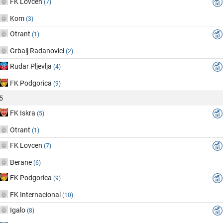
FK Lovcen
(7)
Kom
(3)
Otrant
(1)
Grbalj Radanovici
(2)
Rudar Pljevlja
(4)
FK Podgorica
(9)
5
FK Iskra
(5)
Otrant
(1)
FK Lovcen
(7)
Berane
(6)
FK Podgorica
(9)
FK Internacional
(10)
Igalo
(8)