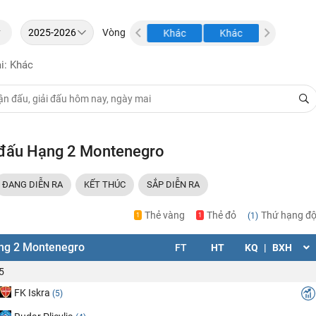
y
Vòng
Khác
Khác
Khác
i: Khác
i đấu Hạng 2 Montenegro
ĐANG DIỄN RA
KẾT THÚC
SẮP DIỄN RA
Thẻ vàng
Thẻ đỏ
Thứ hạng độ
(1)
1
1
ng 2 Montenegro
FT
HT
KQ
|
BXH
5
FK Iskra
(5)