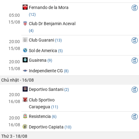
Fernando de la Mora
(12)
05:00
15/08
Club Dr Benjamin Aceval
(4)
Club Guarani
(13)
20:00
15/08
Sol de America
(5)
Guairena
(9)
20:00
15/08
Independiente CG
(8)
Chủ nhật - 16/08
Deportivo Santani
(2)
20:00
Club Sportivo
16/08
Carapegua
(11)
Resistencia
(6)
20:00
16/08
Deportivo Capiata
(10)
Thứ 3 - 18/08