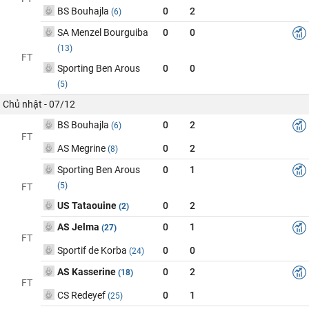
BS Bouhajla
0
2
(6)
SA Menzel Bourguiba
0
0
(13)
FT
Sporting Ben Arous
0
0
(5)
Chủ nhật - 07/12
BS Bouhajla
0
2
(6)
FT
AS Megrine
0
2
(8)
Sporting Ben Arous
0
1
(5)
FT
US Tataouine
0
2
(2)
AS Jelma
0
1
(27)
FT
Sportif de Korba
0
0
(24)
AS Kasserine
0
2
(18)
FT
CS Redeyef
0
1
(25)