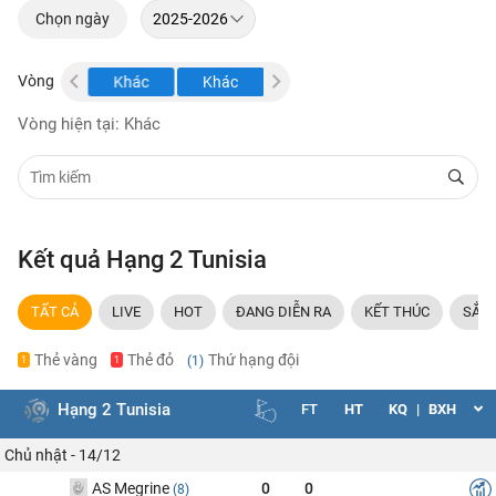
Chọn ngày
Vòng
Khác
Khác
Khác
Vòng hiện tại: Khác
Kết quả Hạng 2 Tunisia
TẤT CẢ
LIVE
HOT
ĐANG DIỄN RA
KẾT THÚC
SẮP 
Thẻ vàng
Thẻ đỏ
Thứ hạng đội
(1)
1
1
Hạng 2 Tunisia
FT
HT
KQ
|
BXH
Chủ nhật - 14/12
AS Megrine
0
0
(8)