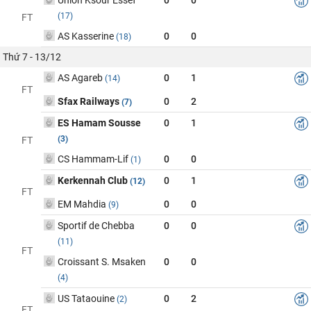
(17)
FT
AS Kasserine
0
0
(18)
Thứ 7 - 13/12
AS Agareb
0
1
(14)
FT
Sfax Railways
0
2
(7)
ES Hamam Sousse
0
1
(3)
FT
CS Hammam-Lif
0
0
(1)
Kerkennah Club
0
1
(12)
FT
EM Mahdia
0
0
(9)
Sportif de Chebba
0
0
(11)
FT
Croissant S. Msaken
0
0
(4)
US Tataouine
0
2
(2)
FT