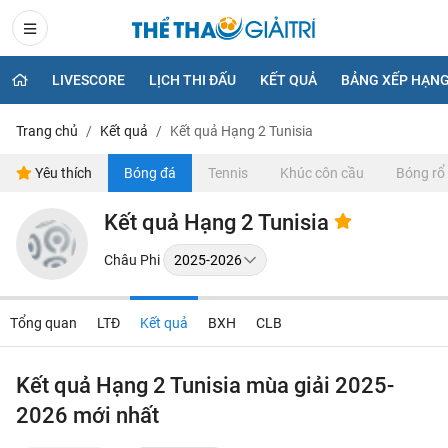
LIVESCORE
LỊCH THI ĐẤU
KẾT QUẢ
BẢNG XẾP HẠN
Trang chủ
Kết quả
Kết quả Hạng 2 Tunisia
Yêu thích
Bóng đá
Tennis
Khúc côn cầu
Bóng rổ
Kết quả Hạng 2 Tunisia
Châu Phi
Tổng quan
LTĐ
Kết quả
BXH
CLB
Kết quả Hạng 2 Tunisia mùa giải 2025-
2026 mới nhất