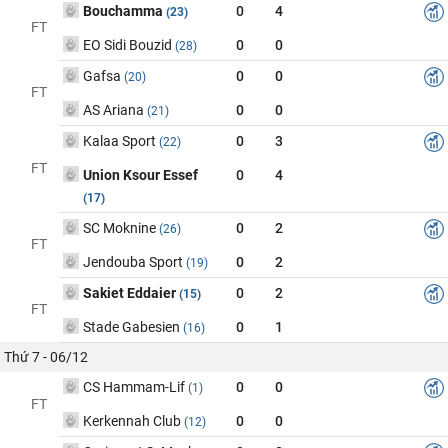
Bouchamma
0
4
(23)
FT
EO Sidi Bouzid
0
0
(28)
Gafsa
0
0
(20)
FT
AS Ariana
0
0
(21)
Kalaa Sport
0
3
(22)
FT
Union Ksour Essef
0
4
(17)
SC Moknine
0
2
(26)
FT
Jendouba Sport
0
2
(19)
Sakiet Eddaier
0
2
(15)
FT
Stade Gabesien
0
1
(16)
Thứ 7 - 06/12
CS Hammam-Lif
0
0
(1)
FT
Kerkennah Club
0
0
(12)