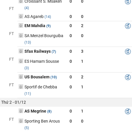
Croissant S. Msaken
0
0
(4)
FT
AS Agareb
0
0
(14)
EM Mahdia
0
2
(9)
FT
SA Menzel Bourguiba
0
0
(13)
Sfax Railways
0
3
(7)
FT
ES Hamam Sousse
0
1
(3)
US Bousalem
0
2
(10)
FT
Sportif de Chebba
0
1
(11)
Thứ 2 - 01/12
AS Megrine
0
1
(8)
FT
Sporting Ben Arous
0
0
(5)