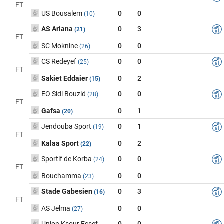
FT
US Bousalem
0
0
(10)
AS Ariana
0
3
(21)
FT
SC Moknine
0
0
(26)
CS Redeyef
0
0
(25)
FT
Sakiet Eddaier
0
2
(15)
EO Sidi Bouzid
0
0
(28)
FT
Gafsa
0
1
(20)
Jendouba Sport
0
1
(19)
FT
Kalaa Sport
0
2
(22)
Sportif de Korba
0
0
(24)
FT
Bouchamma
0
0
(23)
Stade Gabesien
0
3
(16)
FT
AS Jelma
0
0
(27)
Union Ksour Essef
0
0