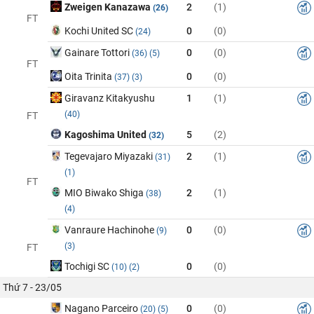
Zweigen Kanazawa
2
(1)
(26)
FT
Kochi United SC
0
(0)
(24)
Gainare Tottori
0
(0)
(36)
(5)
FT
Oita Trinita
0
(0)
(37)
(3)
Giravanz Kitakyushu
1
(1)
(40)
FT
Kagoshima United
5
(2)
(32)
Tegevajaro Miyazaki
2
(1)
(31)
(1)
FT
MIO Biwako Shiga
2
(1)
(38)
(4)
Vanraure Hachinohe
0
(0)
(9)
(3)
FT
Tochigi SC
0
(0)
(10)
(2)
Thứ 7 - 23/05
Nagano Parceiro
0
(0)
(20)
(5)