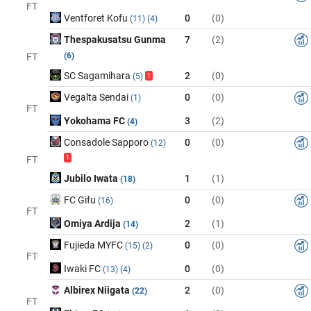
FT
Ventforet Kofu
0
(0)
(11)
(4)
Thespakusatsu Gunma
7
(2)
(6)
FT
SC Sagamihara
2
(0)
(5)
1
Vegalta Sendai
0
(0)
(1)
FT
Yokohama FC
3
(2)
(4)
Consadole Sapporo
0
(0)
(12)
FT
1
Jubilo Iwata
1
(1)
(18)
FC Gifu
0
(0)
(16)
FT
Omiya Ardija
2
(1)
(14)
Fujieda MYFC
0
(0)
(15)
(2)
FT
Iwaki FC
0
(0)
(13)
(4)
Albirex Niigata
2
(0)
(22)
FT