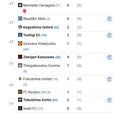
FT
Montedio Yamagata
0
(0)
(7)
1
Blaublitz Akita
0
(0)
(2)
FT
Kagoshima United
2
(2)
(32)
Tochigi SC
2
(0)
(10)
FT
Giravanz Kitakyushu
1
(1)
(40)
Zweigen Kanazawa
4
(0)
(26)
FT
Thespakusatsu Gunma
1
(0)
(6)
Fukushima United
1
(0)
(19)
(5)
FT
FC Ryukyu
1
(1)
(39)
(4)
Tokushima Vortis
2
(1)
(23)
FT
Iwaki FC
0
(0)
(13)