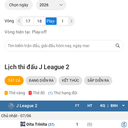
Chọn ngày
Vòng
15
16
17
18
Play-
1
2
3
4
5
6
off
Vòng hiện tại: Play-off
Lịch thi đấu J League 2
TẤT CẢ
ĐANG DIỄN RA
KẾT THÚC
SẮP DIỄN RA
Thẻ vàng
Thẻ đỏ
Thứ hạng đội
(1)
1
1
J League 2
FT
HT
KQ
|
BXH
Chủ nhật - 07/06
Oita Trinita
1
(0)
(37)