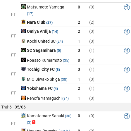
Matsumoto Yamaga
0
(0)
(17)
FT
Nara Club
2
(2)
(27)
Omiya Ardija
2
(0)
(14)
FT
Kochi United SC
1
(0)
(24)
SC Sagamihara
3
(1)
(5)
FT
Roasso Kumamoto
0
(0)
(35)
Tochigi City FC
3
(1)
(8)
FT
MIO Biwako Shiga
1
(0)
(38)
Yokohama FC
2
(1)
(4)
FT
Renofa Yamaguchi
1
(0)
(34)
Thứ 6 - 05/06
Kamatamare Sanuki
0
(0)
(30)
(3)
1
FT
Nagano Parceiro
0
(0)