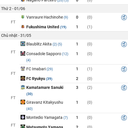
(20)
(5)
Thứ 2 - 01/06
Vanraure Hachinohe
0
(0)
(9)
FT
Fukushima United
1
(1)
(19)
Chủ nhật - 31/05
Blaublitz Akita
1
(0)
(2)
(5)
FT
Consadole Sapporo
1
(0)
(12)
(4)
FC Imabari
1
(1)
(29)
FT
FC Ryukyu
2
(0)
(39)
Kamatamare Sanuki
3
(2)
(30)
FT
Giravanz Kitakyushu
1
(0)
(40)
Montedio Yamagata
1
(0)
(7)
FT
Matsumoto Yamaga
2
(0)