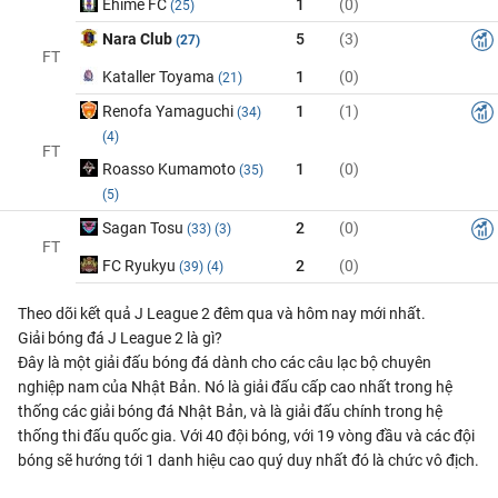
Ehime FC
1
(0)
(25)
Nara Club
5
(3)
(27)
FT
Kataller Toyama
1
(0)
(21)
Renofa Yamaguchi
1
(1)
(34)
(4)
FT
Roasso Kumamoto
1
(0)
(35)
(5)
Sagan Tosu
2
(0)
(33)
(3)
FT
FC Ryukyu
2
(0)
(39)
(4)
Theo dõi kết quả J League 2 đêm qua và hôm nay mới nhất.
Giải bóng đá J League 2 là gì?
Đây là một giải đấu bóng đá dành cho các câu lạc bộ chuyên
nghiệp nam của Nhật Bản. Nó là giải đấu cấp cao nhất trong hệ
thống các giải bóng đá Nhật Bản, và là giải đấu chính trong hệ
thống thi đấu quốc gia. Với 40 đội bóng, với 19 vòng đầu và các đội
bóng sẽ hướng tới 1 danh hiệu cao quý duy nhất đó là chức vô địch.