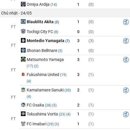
Omiya Ardija
1
(0)
(14)
Chủ nhật - 24/05
Blaublitz Akita
1
(0)
(2)
FT
Tochigi City FC
0
(0)
(8)
Montedio Yamagata
3
(3)
(7)
FT
Shonan Bellmare
1
(0)
(3)
Matsumoto Yamaga
3
(1)
(17)
(2)
FT
Fukushima United
3
(1)
(19)
(4)
Kamatamare Sanuki
2
(1)
(30)
(4)
FT
FC Osaka
2
(1)
(28)
(5)
Tokushima Vortis
1
(1)
(23)
(4)
FT
FC Imabari
1
(1)
(29)
(3)