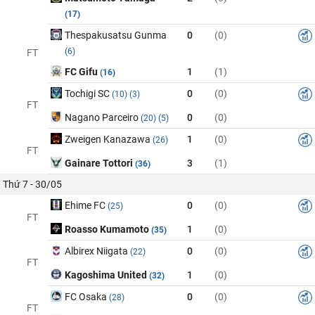
(17)
Thespakusatsu Gunma
0
(0)
(6)
FT
FC Gifu
1
(1)
(16)
Tochigi SC
0
(0)
(10)
(3)
FT
Nagano Parceiro
0
(0)
(20)
(5)
Zweigen Kanazawa
1
(0)
(26)
FT
Gainare Tottori
3
(1)
(36)
Thứ 7 - 30/05
Ehime FC
0
(0)
(25)
FT
Roasso Kumamoto
1
(0)
(35)
Albirex Niigata
0
(0)
(22)
FT
Kagoshima United
1
(0)
(32)
FC Osaka
0
(0)
(28)
FT