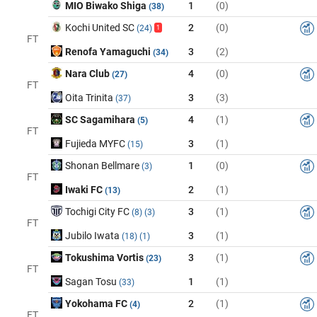
MIO Biwako Shiga
1
(0)
(38)
Kochi United SC
2
(0)
(24)
1
FT
Renofa Yamaguchi
3
(2)
(34)
Nara Club
4
(0)
(27)
FT
Oita Trinita
3
(3)
(37)
SC Sagamihara
4
(1)
(5)
FT
Fujieda MYFC
3
(1)
(15)
Shonan Bellmare
1
(0)
(3)
FT
Iwaki FC
2
(1)
(13)
Tochigi City FC
3
(1)
(8)
(3)
FT
Jubilo Iwata
3
(1)
(18)
(1)
Tokushima Vortis
3
(1)
(23)
FT
Sagan Tosu
1
(1)
(33)
Yokohama FC
2
(1)
(4)
FT