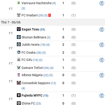
Vanraure Hachinohe
1
(0)
(9)
(3)
FT
FC Imabari
1
(1)
(29)
(5)
1
Thứ 7 - 06/06
Sagan Tosu
1
(0)
(33)
FT
Shonan Bellmare
0
(0)
(3)
Jubilo Iwata
2
(0)
(18)
(4)
FT
FC Osaka
2
(0)
(28)
(5)
FC Gifu
1
(0)
(16)
(2)
FT
Gainare Tottori
1
(0)
(36)
(4)
Albirex Niigata
0
(0)
(22)
(5)
FT
Consadole Sapporo
0
(0)
(12)
(4)
Fujieda MYFC
1
(1)
(15)
FT
Ehime FC
0
(0)
(25)