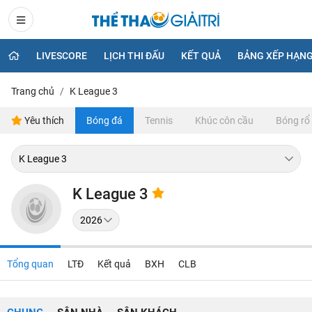
LIVESCORE
LỊCH THI ĐẤU
KẾT QUẢ
BẢNG XẾP HẠN
Trang chủ
K League 3
Yêu thích
Bóng đá
Tennis
Khúc côn cầu
Bóng rổ
K League 3
Tổng quan
LTĐ
Kết quả
BXH
CLB