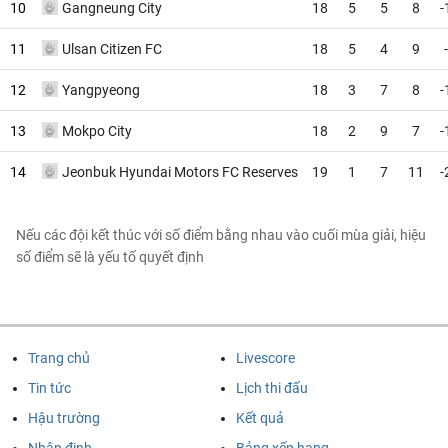
10
Gangneung City
18
5
5
8
-
11
Ulsan Citizen FC
18
5
4
9
12
Yangpyeong
18
3
7
8
-
13
Mokpo City
18
2
9
7
-
14
Jeonbuk Hyundai Motors FC Reserves
19
1
7
11
-
Nếu các đội kết thúc với số điểm bằng nhau vào cuối mùa giải, hiệu
số điểm sẽ là yếu tố quyết định
Trang chủ
Livescore
Tin tức
Lịch thi đấu
Hậu trường
Kết quả
Nhận định
Bảng xếp hạng