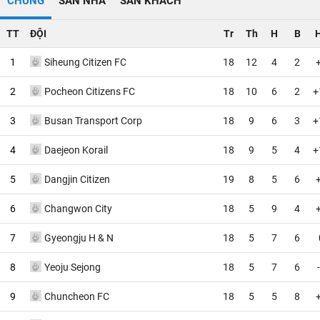
CHUNG
SÂN NHÀ
SÂN KHÁCH
TT
ĐỘI
Tr
Th
H
B
1
Siheung Citizen FC
18
12
4
2
2
Pocheon Citizens FC
18
10
6
2
+
3
Busan Transport Corp
18
9
6
3
+
4
Daejeon Korail
18
9
5
4
+
5
Dangjin Citizen
19
8
5
6
6
Changwon City
18
5
9
4
7
Gyeongju H & N
18
5
7
6
8
Yeoju Sejong
18
5
7
6
9
Chuncheon FC
18
5
5
8