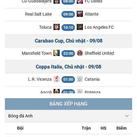
CD Guadalajara
FC Dallas
08:00
Real Salt Lake
Atlante
09:00
Toluca
Los Angeles FC
10:10
Carabao Cup, Chủ nhật - 09/08
Mansfield Town
Sheffield United
22:00
Coppa Italia, Chủ nhật - 09/08
L.R. Vicenza
Catania
01:00
Ascoli
Potenza
01:30
BẢNG XẾP HẠNG
Ligue 2, Chủ nhật - 09/08
Boulogne
Nancy
01:45
Đội
Trận
HS
Điểm
Clermont Foot 63
Reims
01:45