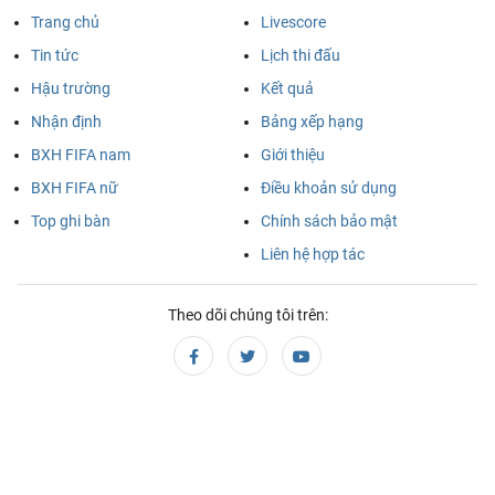
Trang chủ
Livescore
MLS Nhà Nghề Mỹ, Chủ nhật - 09/08
Tin tức
Lịch thi đấu
New England
Houston Dynamo
03:30
Hậu trường
Kết quả
Revolution
Nhận định
Bảng xếp hạng
VĐQG Brazil, Chủ nhật - 09/08
BXH FIFA nam
Giới thiệu
BXH FIFA nữ
Điều khoản sử dụng
Remo
Atletico MG
04:30
Top ghi bàn
Chính sách bảo mật
VĐQG Argentina, Chủ nhật - 09/08
Liên hệ hợp tác
Boca Juniors
Velez Sarsfield
05:15
Theo dõi chúng tôi trên:
VĐQG Brazil, Chủ nhật - 09/08
Coritiba
Chapecoense AF
06:30
Botafogo FR
Fluminense
07:00
VĐQG Argentina, Chủ nhật - 09/08