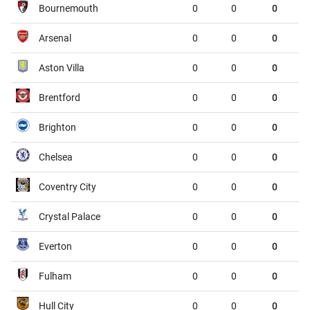
Bournemouth
0
0
0
Dunkerque
Grenoble
01:45
Arsenal
0
0
0
Metz
Guingamp
01:45
Aston Villa
0
0
0
Montpellier
Dijon
01:45
Brentford
0
0
0
Nantes
Red Star
01:45
Brighton
0
0
0
Pau
FC Annecy
01:45
Chelsea
0
0
0
Rodez
Laval
01:45
Coventry City
0
0
0
Sochaux
Saint-Etienne
01:45
Crystal Palace
0
0
0
VĐQG Bồ Đào Nha, Chủ nhật - 09/08
Everton
0
0
0
Vitoria de Guimaraes
Arouca
00:00
Fulham
0
0
0
VĐQG Argentina, Chủ nhật - 09/08
Hull City
0
0
0