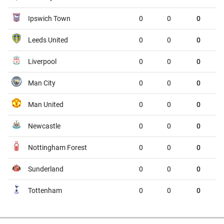
Atletico Tucuman
Sarmiento
00:45
Ipswich Town
0
0
0
Deportivo Riestra
Estudiantes de la Plata
00:45
Leeds United
0
0
0
VĐQG Bỉ, Chủ nhật - 09/08
Liverpool
0
0
0
St.Truiden
Lommel
01:45
Man City
0
0
0
Westerlo
Union St.Gilloise
01:45
Man United
0
0
0
VĐQG Brazil, Chủ nhật - 09/08
Newcastle
0
0
0
Gremio
Sao Paulo
02:00
Nottingham Forest
0
0
0
VĐQG Bồ Đào Nha, Chủ nhật - 09/08
Sunderland
0
0
0
CF Estrela da Amadora
Sporting
02:30
Tottenham
0
0
0
VĐQG Argentina, Chủ nhật - 09/08
Tigre
River Plate
03:00