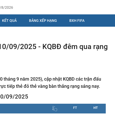
9/8/2026
KẾT QUẢ
BẢNG XẾP HẠNG
BXH FIFA
10/09/2025 - KQBĐ đêm qua rạng
0 tháng 9 năm 2025), cập nhật KQBD các trận đấu
trực tiếp thẻ đỏ thẻ vàng bàn thắng rạng sáng nay.
10/09/2025