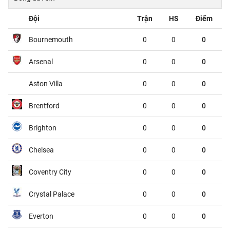
Boulogne
Nancy
01:45
Đội
Trận
HS
Điểm
Clermont Foot 63
Reims
01:45
Bournemouth
0
0
0
Dunkerque
Grenoble
01:45
Arsenal
0
0
0
Metz
Guingamp
01:45
Aston Villa
0
0
0
Montpellier
Dijon
01:45
Brentford
0
0
0
Nantes
Red Star
01:45
Brighton
0
0
0
Pau
FC Annecy
01:45
Chelsea
0
0
0
Rodez
Laval
01:45
Coventry City
0
0
0
Sochaux
Saint-Etienne
01:45
Crystal Palace
0
0
0
VĐQG Bồ Đào Nha, Chủ nhật - 09/08
Everton
0
0
0
Vitoria de Guimaraes
Arouca
00:00