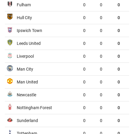
Fulham
0
0
0
VĐQG Argentina, Chủ nhật - 09/08
Hull City
0
0
0
Atletico Tucuman
Sarmiento
00:45
Ipswich Town
0
0
0
Deportivo Riestra
Estudiantes de la Plata
00:45
Leeds United
0
0
0
VĐQG Bỉ, Chủ nhật - 09/08
Liverpool
0
0
0
St.Truiden
Lommel
01:45
Man City
0
0
0
Westerlo
Union St.Gilloise
01:45
Man United
0
0
0
VĐQG Brazil, Chủ nhật - 09/08
Newcastle
0
0
0
Gremio
Sao Paulo
02:00
Nottingham Forest
0
0
0
VĐQG Bồ Đào Nha, Chủ nhật - 09/08
Sunderland
0
0
0
CF Estrela da Amadora
Sporting
02:30
Tottenham
0
0
0