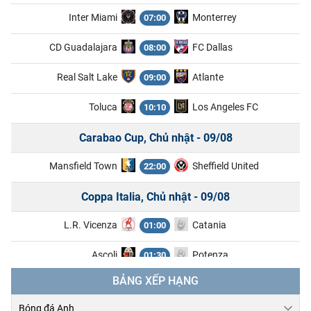
Inter Miami
Monterrey
07:00
CD Guadalajara
FC Dallas
08:00
Real Salt Lake
Atlante
09:00
Toluca
Los Angeles FC
10:10
Carabao Cup, Chủ nhật - 09/08
Mansfield Town
Sheffield United
22:00
Coppa Italia, Chủ nhật - 09/08
L.R. Vicenza
Catania
01:00
Ascoli
Potenza
01:30
BẢNG XẾP HẠNG
Ligue 2, Chủ nhật - 09/08