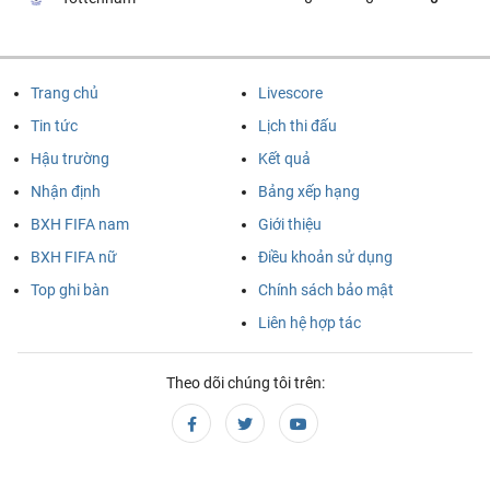
VĐQG Argentina, Chủ nhật - 09/08
Tigre
River Plate
03:00
Trang chủ
Livescore
MLS Nhà Nghề Mỹ, Chủ nhật - 09/08
Tin tức
Lịch thi đấu
New England
Houston Dynamo
03:30
Hậu trường
Kết quả
Revolution
Nhận định
Bảng xếp hạng
VĐQG Brazil, Chủ nhật - 09/08
BXH FIFA nam
Giới thiệu
BXH FIFA nữ
Điều khoản sử dụng
Remo
Atletico MG
04:30
Top ghi bàn
Chính sách bảo mật
VĐQG Argentina, Chủ nhật - 09/08
Liên hệ hợp tác
Boca Juniors
Velez Sarsfield
05:15
Theo dõi chúng tôi trên:
VĐQG Brazil, Chủ nhật - 09/08
Coritiba
Chapecoense AF
06:30