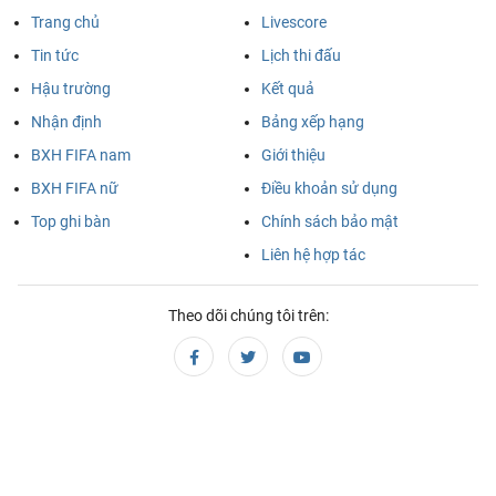
Trang chủ
Livescore
MLS Nhà Nghề Mỹ, Chủ nhật - 09/08
Tin tức
Lịch thi đấu
New England
Houston Dynamo
03:30
Hậu trường
Kết quả
Revolution
Nhận định
Bảng xếp hạng
VĐQG Brazil, Chủ nhật - 09/08
BXH FIFA nam
Giới thiệu
BXH FIFA nữ
Điều khoản sử dụng
Remo
Atletico MG
04:30
Top ghi bàn
Chính sách bảo mật
VĐQG Argentina, Chủ nhật - 09/08
Liên hệ hợp tác
Boca Juniors
Velez Sarsfield
05:15
Theo dõi chúng tôi trên:
VĐQG Brazil, Chủ nhật - 09/08
Coritiba
Chapecoense AF
06:30
Botafogo FR
Fluminense
07:00
VĐQG Argentina, Chủ nhật - 09/08