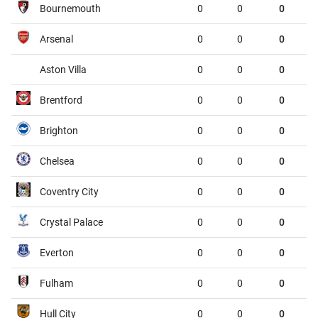
Bournemouth
0
0
0
Dunkerque
Grenoble
01:45
Arsenal
0
0
0
Metz
Guingamp
01:45
Aston Villa
0
0
0
Montpellier
Dijon
01:45
Brentford
0
0
0
Nantes
Red Star
01:45
Brighton
0
0
0
Pau
FC Annecy
01:45
Chelsea
0
0
0
Rodez
Laval
01:45
Coventry City
0
0
0
Sochaux
Saint-Etienne
01:45
Crystal Palace
0
0
0
VĐQG Bồ Đào Nha, Chủ nhật - 09/08
Everton
0
0
0
Vitoria de Guimaraes
Arouca
00:00
Fulham
0
0
0
VĐQG Argentina, Chủ nhật - 09/08
Hull City
0
0
0