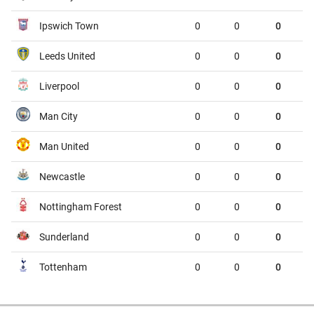
Atletico Tucuman
Sarmiento
00:45
Ipswich Town
0
0
0
Deportivo Riestra
Estudiantes de la Plata
00:45
Leeds United
0
0
0
VĐQG Bỉ, Chủ nhật - 09/08
Liverpool
0
0
0
St.Truiden
Lommel
01:45
Man City
0
0
0
Westerlo
Union St.Gilloise
01:45
Man United
0
0
0
VĐQG Brazil, Chủ nhật - 09/08
Newcastle
0
0
0
Gremio
Sao Paulo
02:00
Nottingham Forest
0
0
0
VĐQG Bồ Đào Nha, Chủ nhật - 09/08
Sunderland
0
0
0
CF Estrela da Amadora
Sporting
02:30
Tottenham
0
0
0
VĐQG Argentina, Chủ nhật - 09/08
Tigre
River Plate
03:00