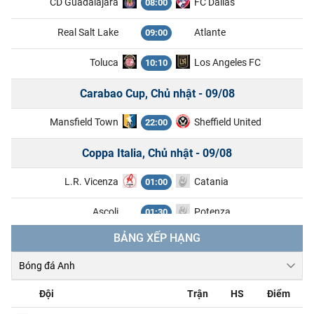
CD Guadalajara
FC Dallas
08:00
Real Salt Lake
Atlante
09:00
Toluca
Los Angeles FC
10:10
Carabao Cup, Chủ nhật - 09/08
Mansfield Town
Sheffield United
22:00
Coppa Italia, Chủ nhật - 09/08
L.R. Vicenza
Catania
01:00
Ascoli
Potenza
01:30
BẢNG XẾP HẠNG
Ligue 2, Chủ nhật - 09/08
Boulogne
Nancy
01:45
Đội
Trận
HS
Điểm
Clermont Foot 63
Reims
01:45