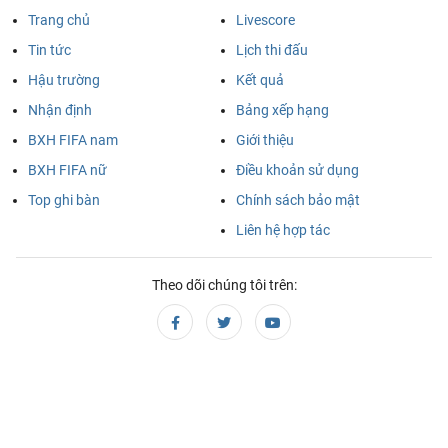
Trang chủ
Livescore
MLS Nhà Nghề Mỹ, Chủ nhật - 09/08
Tin tức
Lịch thi đấu
New England
Houston Dynamo
03:30
Hậu trường
Kết quả
Revolution
Nhận định
Bảng xếp hạng
VĐQG Brazil, Chủ nhật - 09/08
BXH FIFA nam
Giới thiệu
BXH FIFA nữ
Điều khoản sử dụng
Remo
Atletico MG
04:30
Top ghi bàn
Chính sách bảo mật
VĐQG Argentina, Chủ nhật - 09/08
Liên hệ hợp tác
Boca Juniors
Velez Sarsfield
05:15
Theo dõi chúng tôi trên:
VĐQG Brazil, Chủ nhật - 09/08
Coritiba
Chapecoense AF
06:30
Botafogo FR
Fluminense
07:00
VĐQG Argentina, Chủ nhật - 09/08