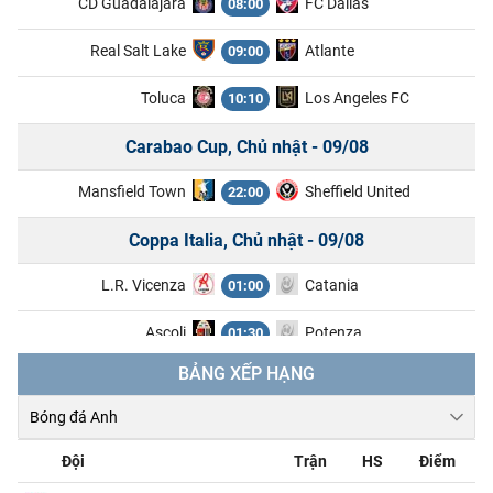
CD Guadalajara
FC Dallas
08:00
Real Salt Lake
Atlante
09:00
Toluca
Los Angeles FC
10:10
Carabao Cup, Chủ nhật - 09/08
Mansfield Town
Sheffield United
22:00
Coppa Italia, Chủ nhật - 09/08
L.R. Vicenza
Catania
01:00
Ascoli
Potenza
01:30
BẢNG XẾP HẠNG
Ligue 2, Chủ nhật - 09/08
Boulogne
Nancy
01:45
Đội
Trận
HS
Điểm
Clermont Foot 63
Reims
01:45