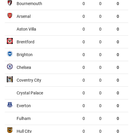
Bournemouth
0
0
0
Dunkerque
Grenoble
01:45
Arsenal
0
0
0
Metz
Guingamp
01:45
Aston Villa
0
0
0
Montpellier
Dijon
01:45
Brentford
0
0
0
Nantes
Red Star
01:45
Brighton
0
0
0
Pau
FC Annecy
01:45
Chelsea
0
0
0
Rodez
Laval
01:45
Coventry City
0
0
0
Sochaux
Saint-Etienne
01:45
Crystal Palace
0
0
0
VĐQG Bồ Đào Nha, Chủ nhật - 09/08
Everton
0
0
0
Vitoria de Guimaraes
Arouca
00:00
Fulham
0
0
0
VĐQG Argentina, Chủ nhật - 09/08
Hull City
0
0
0