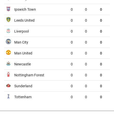
Atletico Tucuman
Sarmiento
00:45
Ipswich Town
0
0
0
Deportivo Riestra
Estudiantes de la Plata
00:45
Leeds United
0
0
0
VĐQG Bỉ, Chủ nhật - 09/08
Liverpool
0
0
0
St.Truiden
Lommel
01:45
Man City
0
0
0
Westerlo
Union St.Gilloise
01:45
Man United
0
0
0
VĐQG Brazil, Chủ nhật - 09/08
Newcastle
0
0
0
Gremio
Sao Paulo
02:00
Nottingham Forest
0
0
0
VĐQG Bồ Đào Nha, Chủ nhật - 09/08
Sunderland
0
0
0
CF Estrela da Amadora
Sporting
02:30
Tottenham
0
0
0
VĐQG Argentina, Chủ nhật - 09/08
Tigre
River Plate
03:00