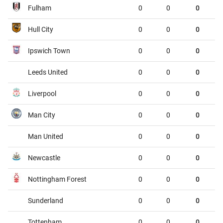
Fulham
0
0
0
VĐQG Argentina, Chủ nhật - 09/08
Hull City
0
0
0
Atletico Tucuman
Sarmiento
00:45
Ipswich Town
0
0
0
Deportivo Riestra
Estudiantes de la Plata
00:45
Leeds United
0
0
0
VĐQG Bỉ, Chủ nhật - 09/08
Liverpool
0
0
0
St.Truiden
Lommel
01:45
Man City
0
0
0
Westerlo
Union St.Gilloise
01:45
Man United
0
0
0
VĐQG Brazil, Chủ nhật - 09/08
Newcastle
0
0
0
Gremio
Sao Paulo
02:00
Nottingham Forest
0
0
0
VĐQG Bồ Đào Nha, Chủ nhật - 09/08
Sunderland
0
0
0
CF Estrela da Amadora
Sporting
02:30
Tottenham
0
0
0