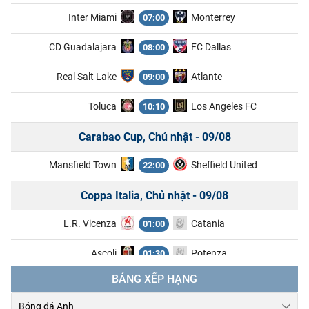
Inter Miami
Monterrey
07:00
CD Guadalajara
FC Dallas
08:00
Real Salt Lake
Atlante
09:00
Toluca
Los Angeles FC
10:10
Carabao Cup, Chủ nhật - 09/08
Mansfield Town
Sheffield United
22:00
Coppa Italia, Chủ nhật - 09/08
L.R. Vicenza
Catania
01:00
Ascoli
Potenza
01:30
BẢNG XẾP HẠNG
Ligue 2, Chủ nhật - 09/08