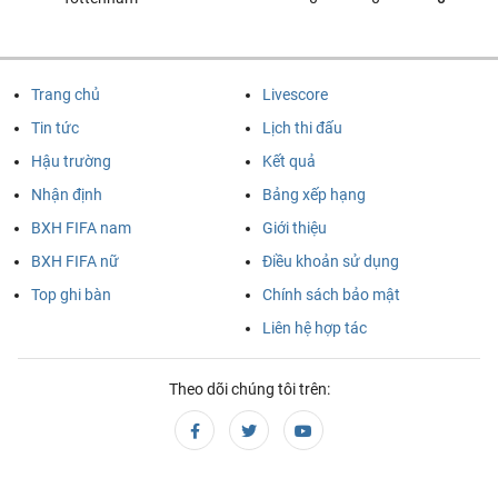
VĐQG Argentina, Chủ nhật - 09/08
Tigre
River Plate
03:00
Trang chủ
Livescore
MLS Nhà Nghề Mỹ, Chủ nhật - 09/08
Tin tức
Lịch thi đấu
New England
Houston Dynamo
03:30
Hậu trường
Kết quả
Revolution
Nhận định
Bảng xếp hạng
VĐQG Brazil, Chủ nhật - 09/08
BXH FIFA nam
Giới thiệu
BXH FIFA nữ
Điều khoản sử dụng
Remo
Atletico MG
04:30
Top ghi bàn
Chính sách bảo mật
VĐQG Argentina, Chủ nhật - 09/08
Liên hệ hợp tác
Boca Juniors
Velez Sarsfield
05:15
Theo dõi chúng tôi trên:
VĐQG Brazil, Chủ nhật - 09/08
Coritiba
Chapecoense AF
06:30