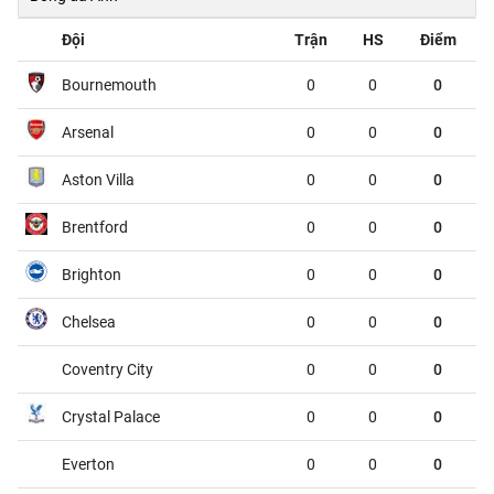
Boulogne
Nancy
01:45
Đội
Trận
HS
Điểm
Clermont Foot 63
Reims
01:45
Bournemouth
0
0
0
Dunkerque
Grenoble
01:45
Arsenal
0
0
0
Metz
Guingamp
01:45
Aston Villa
0
0
0
Montpellier
Dijon
01:45
Brentford
0
0
0
Nantes
Red Star
01:45
Brighton
0
0
0
Pau
FC Annecy
01:45
Chelsea
0
0
0
Rodez
Laval
01:45
Coventry City
0
0
0
Sochaux
Saint-Etienne
01:45
Crystal Palace
0
0
0
VĐQG Bồ Đào Nha, Chủ nhật - 09/08
Everton
0
0
0
Vitoria de Guimaraes
Arouca
00:00