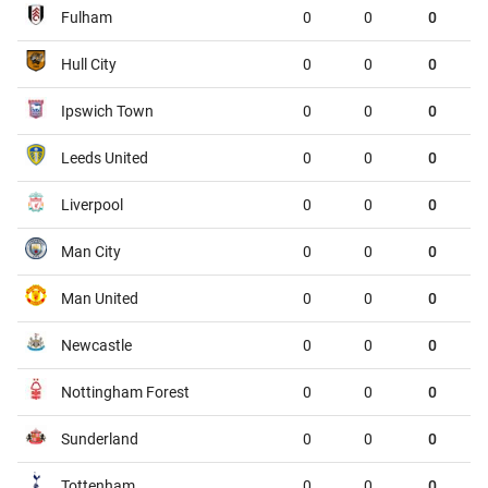
Toluca
Seattle Sounders FC
09:00
Fulham
0
0
0
Los Angeles FC
CD Guadalajara
09:30
Hull City
0
0
0
VĐQG Argentina, Thứ 5 - 06/08
Ipswich Town
0
0
0
Boca Juniors
Estudiantes de la Plata
05:00
Leeds United
0
0
0
Tigre
Belgrano
07:15
Liverpool
0
0
0
Cúp quốc gia Brazil, Thứ 5 - 06/08
Man City
0
0
0
Cruzeiro
Chapecoense AF
05:00
Man United
0
0
0
Gremio
Mirassol
05:30
Newcastle
0
0
0
Fluminense
Vasco da Gama
07:30
Nottingham Forest
0
0
0
Fortaleza
Palmeiras
07:30
Sunderland
0
0
0
Giao hữu, Thứ 5 - 06/08
Tottenham
0
0
0