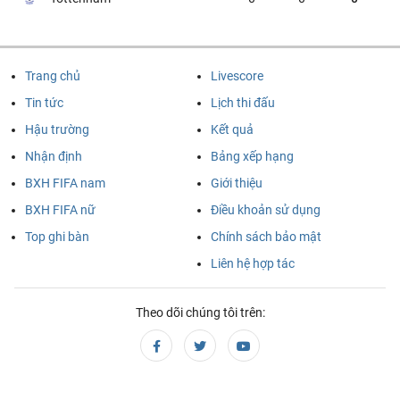
Al-Ain
Toulouse
00:00
Schwaz
Augsburg
00:00
Trang chủ
Livescore
Sassuolo
Celta Vigo
01:00
Tin tức
Lịch thi đấu
Hậu trường
Kết quả
Arsenal
Real Betis
01:45
Nhận định
Bảng xếp hạng
Mallorca
Paris Saint-Germain
02:00
BXH FIFA nam
Giới thiệu
BXH FIFA nữ
Điều khoản sử dụng
Cúp quốc gia Chile, Thứ 5 - 06/08
Top ghi bàn
Chính sách bảo mật
Santiago Wanderers
Union La Calera
05:00
Liên hệ hợp tác
Union San Felipe
Universidad de Chile
05:00
Theo dõi chúng tôi trên:
Coquimbo Unido
San Marcos
07:30
Deportes Iquique
Club Deportes Limache
07:30