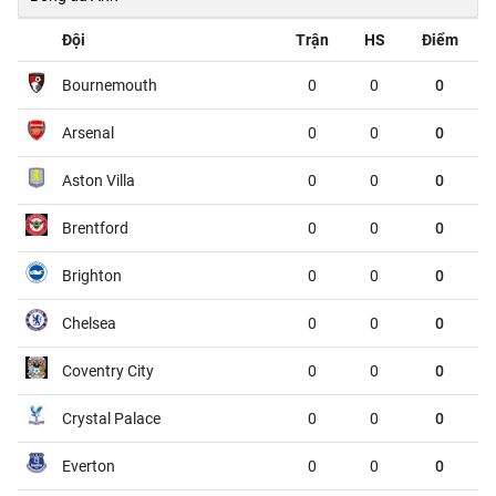
HJK Helsinki
Motherwell
23:00
Đội
Trận
HS
Điểm
Jablonec
RFS
23:00
Bournemouth
0
0
0
Paide Linnameeskond
Rapid Wien
23:00
Arsenal
0
0
0
FC Noah
Sion
23:00
Aston Villa
0
0
0
CFR Cluj
Tromsoe
23:30
Brentford
0
0
0
Concacaf League Cup, Thứ 5 - 06/08
Brighton
0
0
0
Inter Miami CF
Atletico de San Luis
06:30
Chelsea
0
0
0
Monterrey
Orlando City
06:30
Coventry City
0
0
0
FC Dallas
Queretaro FC
07:30
Crystal Palace
0
0
0
Nashville SC
Leon
07:30
Everton
0
0
0