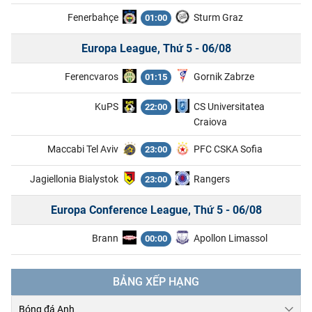
Fenerbahçe
Sturm Graz
01:00
Europa League, Thứ 5 - 06/08
Ferencvaros
Gornik Zabrze
01:15
KuPS
CS Universitatea
22:00
Craiova
Maccabi Tel Aviv
PFC CSKA Sofia
23:00
Jagiellonia Bialystok
Rangers
23:00
Europa Conference League, Thứ 5 - 06/08
Brann
Apollon Limassol
00:00
Panathinaikos
CSKA 1948 Sofia
01:30
BẢNG XẾP HẠNG
FC Inter Turku
FC Vaduz
22:00