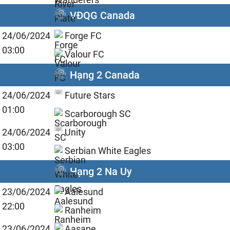
VĐQG Canada
24/06/2024
Forge FC
03:00
Valour FC
Hạng 2 Canada
24/06/2024
Future Stars
01:00
Scarborough SC
24/06/2024
Unity
03:00
Serbian White Eagles
Hạng 2 Na Uy
23/06/2024
Aalesund
22:00
Ranheim
23/06/2024
Aasane