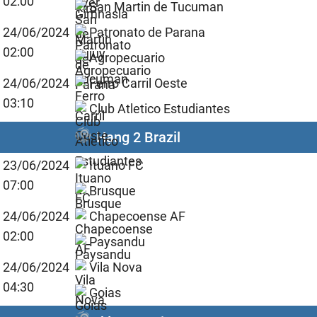
02:00
San Martin de Tucuman
24/06/2024
Patronato de Parana
02:00
Agropecuario
24/06/2024
Ferro Carril Oeste
03:10
Club Atletico Estudiantes
Hạng 2 Brazil
23/06/2024
Ituano FC
07:00
Brusque
24/06/2024
Chapecoense AF
02:00
Paysandu
24/06/2024
Vila Nova
04:30
Goias