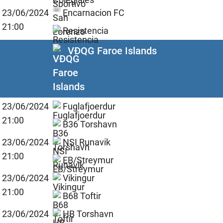
23/06/2024
Encarnacion FC
21:00
Resistencia
VĐQG Faroe Islands
23/06/2024
Fuglafjoerdur
21:00
B36 Torshavn
23/06/2024
NSI Runavik
21:00
EB/Streymur
23/06/2024
Vikingur
21:00
B68 Toftir
23/06/2024
HB Torshavn