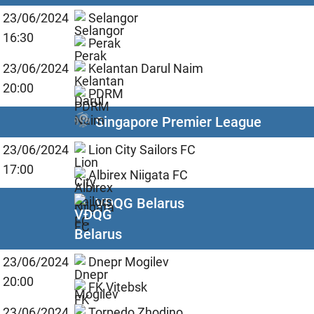
23/06/2024
Selangor
16:30
Perak
23/06/2024
Kelantan Darul Naim
20:00
PDRM
Singapore Premier League
23/06/2024
Lion City Sailors FC
17:00
Albirex Niigata FC
VĐQG Belarus
23/06/2024
Dnepr Mogilev
20:00
FK Vitebsk
23/06/2024
Torpedo Zhodino