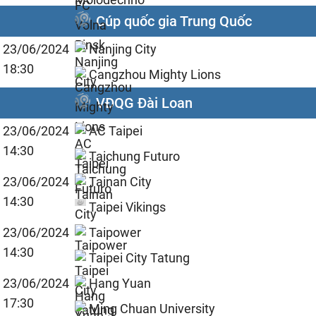
Cúp quốc gia Trung Quốc
23/06/2024
Nanjing City
18:30
Cangzhou Mighty Lions
VĐQG Đài Loan
23/06/2024
AC Taipei
14:30
Taichung Futuro
23/06/2024
Tainan City
14:30
Taipei Vikings
23/06/2024
Taipower
14:30
Taipei City Tatung
23/06/2024
Hang Yuan
17:30
Ming Chuan University