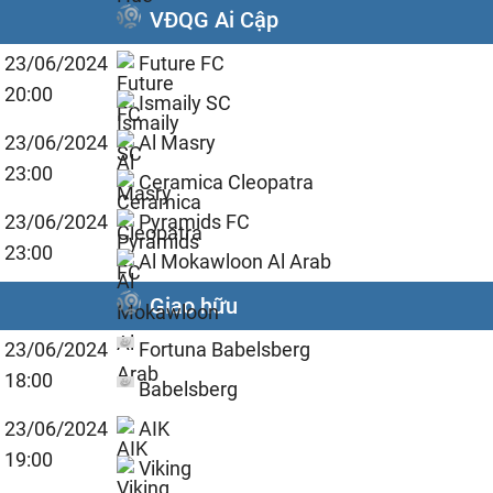
VĐQG Ai Cập
23/06/2024
Future FC
20:00
Ismaily SC
23/06/2024
Al Masry
23:00
Ceramica Cleopatra
23/06/2024
Pyramids FC
23:00
Al Mokawloon Al Arab
Giao hữu
23/06/2024
Fortuna Babelsberg
18:00
Babelsberg
23/06/2024
AIK
19:00
Viking