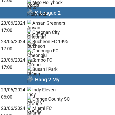
17:00
Mito Hollyhock
K League 2
23/06/2024
Ansan Greeners
17:00
Cheonan City
23/06/2024
Bucheon FC 1995
17:00
Cheongju FC
23/06/2024
Gimpo FC
17:00
Busan I'Park
Hạng 2 Mỹ
23/06/2024
Indy Eleven
06:00
Orange County SC
23/06/2024
Miami FC