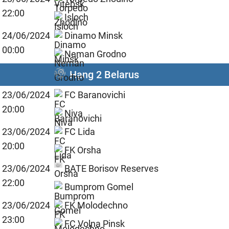
22:00
Isloch
24/06/2024
Dinamo Minsk
00:00
Neman Grodno
Hạng 2 Belarus
23/06/2024
FC Baranovichi
20:00
Niva
23/06/2024
FC Lida
20:00
FK Orsha
23/06/2024
BATE Borisov Reserves
22:00
Bumprom Gomel
23/06/2024
FK Molodechno
23:00
FC Volna Pinsk