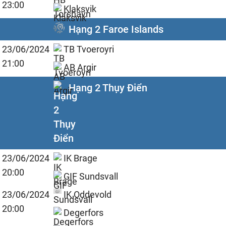
23:00
Klaksvik
Hạng 2 Faroe Islands
23/06/2024
TB Tvoeroyri
21:00
AB Argir
Hạng 2 Thụy Điển
23/06/2024
IK Brage
20:00
GIF Sundsvall
23/06/2024
IK Oddevold
20:00
Degerfors