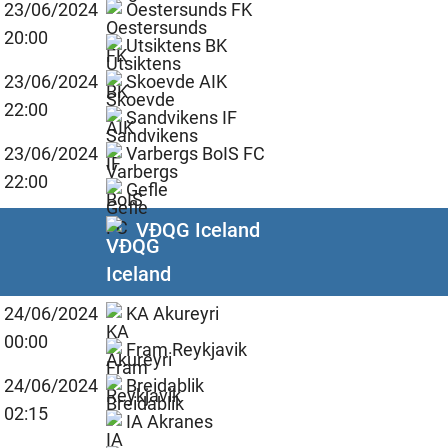
23/06/2024
Oestersunds FK
20:00
Utsiktens BK
23/06/2024
Skoevde AIK
22:00
Sandvikens IF
23/06/2024
Varbergs BoIS FC
22:00
Gefle
VĐQG Iceland
24/06/2024
KA Akureyri
00:00
Fram Reykjavik
24/06/2024
Breidablik
02:15
IA Akranes