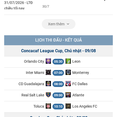
30/7
Xem thêm
LỊCH THI ĐẤU - KẾT QUẢ
Concacaf League Cup, Chủ nhật - 09/08
Orlando City
Leon
05:30
Inter Miami
Monterrey
07:00
CD Guadalajara
FC Dallas
08:00
Real Salt Lake
Atlante
09:00
Toluca
Los Angeles FC
10:10