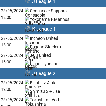
J League 1
23/06/2024
Consadole Sapporo
12:00
Yokohama F.Marinos
K League 1
23/06/2024
Incheon United
16:00
Pohang Steelers
23/06/2024
Jeju United
16:00
Ulsan Hyundai
J League 2
23/06/2024
Blaublitz Akita
12:00
Shimizu S-Pulse
23/06/2024
Tokushima Vortis