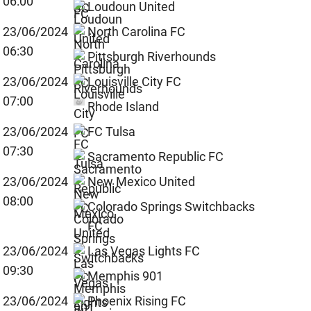
06:00
Loudoun United
23/06/2024
North Carolina FC
06:30
Pittsburgh Riverhounds
23/06/2024
Louisville City FC
07:00
Rhode Island
23/06/2024
FC Tulsa
07:30
Sacramento Republic FC
23/06/2024
New Mexico United
08:00
Colorado Springs Switchbacks
FC
23/06/2024
Las Vegas Lights FC
09:30
Memphis 901
23/06/2024
Phoenix Rising FC