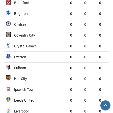
Brentford
0
0
0
Nantes
Red Star
01:45
Brighton
0
0
0
Pau
FC Annecy
01:45
Chelsea
0
0
0
Rodez
Laval
01:45
Coventry City
0
0
0
Sochaux
Saint-Etienne
01:45
Crystal Palace
0
0
0
VĐQG Bồ Đào Nha, Chủ nhật - 09/08
Everton
0
0
0
Vitoria de Guimaraes
Arouca
00:00
Fulham
0
0
0
VĐQG Argentina, Chủ nhật - 09/08
Hull City
0
0
0
Atletico Tucuman
Sarmiento
00:45
Ipswich Town
0
0
0
Deportivo Riestra
Estudiantes de la Plata
00:45
Leeds United
0
0
0
VĐQG Bỉ, Chủ nhật - 09/08
Liverpool
0
0
0