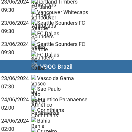
23/06/2024
Portland Timbers
09:30
Vancouver Whitecaps
23/06/2024
Seattle Sounders FC
09:30
FC Dallas
23/06/2024
Seattle Sounders FC
09:30
FC Dallas
VĐQG Brazil
23/06/2024
Vasco da Gama
07:30
Sao Paulo
24/06/2024
Athletico Paranaense
02:00
Corinthians
24/06/2024
Bahia
02:00
Cruzeiro