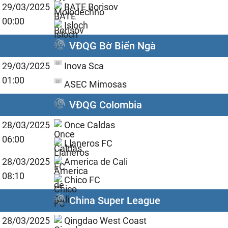
29/03/2025
BATE Borisov
00:00
Isloch
VĐQG Bờ Biển Ngà
29/03/2025
Inova Sca
01:00
ASEC Mimosas
VĐQG Colombia
28/03/2025
Once Caldas
06:00
Llaneros FC
28/03/2025
America de Cali
08:10
Chico FC
China Super League
28/03/2025
Qingdao West Coast