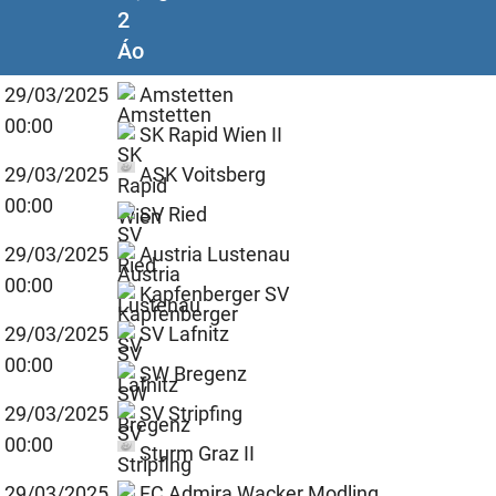
29/03/2025
Amstetten
00:00
SK Rapid Wien II
29/03/2025
ASK Voitsberg
00:00
SV Ried
29/03/2025
Austria Lustenau
00:00
Kapfenberger SV
29/03/2025
SV Lafnitz
00:00
SW Bregenz
29/03/2025
SV Stripfing
00:00
Sturm Graz II
29/03/2025
FC Admira Wacker Modling