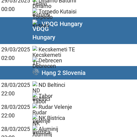
29/03/2025
Dinamo Batumi
00:00
Torpedo Kutaisi
VĐQG Hungary
29/03/2025
Kecskemeti TE
02:00
Debrecen
Hạng 2 Slovenia
28/03/2025
ND Beltinci
22:00
Tabor
28/03/2025
Rudar Velenje
22:00
NK Bistrica
28/03/2025
Aluminij