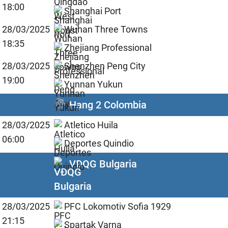
18:00
Shanghai Port
28/03/2025
Wuhan Three Towns
18:35
Zhejiang Professional
28/03/2025
Shenzhen Peng City
19:00
Yunnan Yukun
Hạng 2 Colombia
28/03/2025
Atletico Huila
06:00
Deportes Quindio
VĐQG Bulgaria
28/03/2025
PFC Lokomotiv Sofia 1929
21:15
Spartak Varna