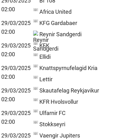
29/03/2025
Bf 108
02:00
Africa United
29/03/2025
KFG Gardabaer
02:00
Reynir Sandgerdi
29/03/2025
KFK
02:00
Ellidi
29/03/2025
Knattspyrnufelagid Kria
02:00
Lettir
29/03/2025
Skautafelag Reykjavikur
02:00
KFR Hvolsvollur
29/03/2025
Ulfarnir FC
02:00
Stokkseyri
29/03/2025
Vaengir Jupiters