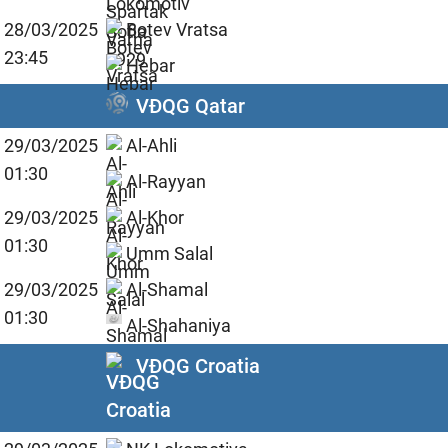
28/03/2025
Botev Vratsa
23:45
Hebar
VĐQG Qatar
29/03/2025
Al-Ahli
01:30
Al-Rayyan
29/03/2025
Al-Khor
01:30
Umm Salal
29/03/2025
Al-Shamal
01:30
Al-Shahaniya
VĐQG Croatia