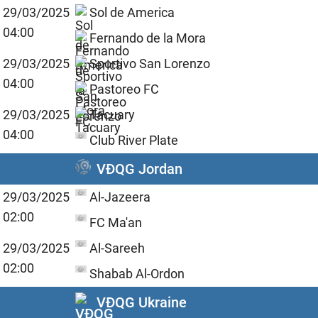
29/03/2025
Sol de America
04:00
Fernando de la Mora
29/03/2025
Sportivo San Lorenzo
04:00
Pastoreo FC
29/03/2025
Tacuary
04:00
Club River Plate
VĐQG Jordan
29/03/2025
Al-Jazeera
02:00
FC Ma'an
29/03/2025
Al-Sareeh
02:00
Shabab Al-Ordon
VĐQG Ukraine