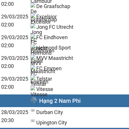
02:00
De Graafschap
29/03/2025
Excelsior
02:00
Jong FC Utrecht
29/03/2025
FC Eindhoven
02:00
Helmond Sport
29/03/2025
MVV Maastricht
02:00
FC Emmen
29/03/2025
Telstar
02:00
Vitesse
Hạng 2 Nam Phi
28/03/2025
Durban City
20:30
Upington City