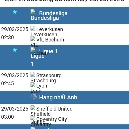
Bundesliga
29/03/2025
Leverkusen
02:30
VfL Bochum
Ligue 1
29/03/2025
Strasbourg
02:45
Lyon
Hạng nhất Anh
29/03/2025
Sheffield United
03:00
Coventry City