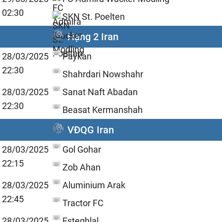
02:30
SKN St. Poelten
Hạng 2 Iran
28/03/2025
Paykan
22:30
Shahrdari Nowshahr
28/03/2025
Sanat Naft Abadan
22:30
Beasat Kermanshah
VĐQG Iran
28/03/2025
Gol Gohar
22:15
Zob Ahan
28/03/2025
Aluminium Arak
22:45
Tractor FC
28/03/2025
Esteghlal