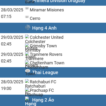
Primera Division Uruguay
28/03/2025
Miramar Misiones
07:15
Cerro
Hạng 4 Anh
29/03/2025
Colchester United
02:45
Grimsby Town
29/03/2025
Tranmere Rovers
02:45
Cheltenham Town
Thai League
28/03/2025
Ratchaburi FC
19:00
Prachuap FC
Hạng 2 Áo