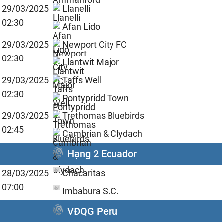
29/03/2025
Llanelli
02:30
Afan Lido
29/03/2025
Newport City FC
02:30
Llantwit Major
29/03/2025
Taffs Well
02:30
Pontypridd Town
29/03/2025
Trethomas Bluebirds
02:45
Cambrian & Clydach
Hạng 2 Ecuador
28/03/2025
Chacaritas
07:00
Imbabura S.C.
VĐQG Peru