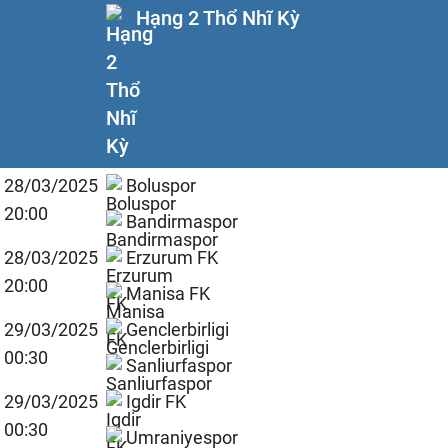
Hạng 2 Thổ Nhĩ Kỳ
28/03/2025
Boluspor
20:00
Bandirmaspor
28/03/2025
Erzurum FK
20:00
Manisa FK
29/03/2025
Genclerbirligi
00:30
Sanliurfaspor
29/03/2025
Igdir FK
00:30
Umraniyespor