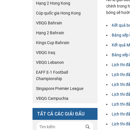
Hạng 2 Hong Kong
chính trong h
bóng sẽ hướng
Cúp quốc gia Hong Kong
VĐQG Bahrain
Kết quả b
Hạng 2 Bahrain
Bảng xếp
Kings Cup Bahrain
Kết quả 
VĐQG Iraq
Bảng xếp
VĐQG Lebanon
Lịch thi 
EAFF E-1 Football
Lịch thi 
Championship
Lịch thi đ
Singapore Premier League
Lịch thi đ
VĐQG Campuchia
Lịch thi 
TẤT CẢ CÁC GIẢI ĐẤU
Lịch thi 
Lịch thi đ