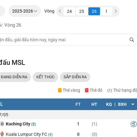
y
Vòng
20
21
22
23
24
25
26
1
2
3
ại: Vòng 26
 đấu MSL
ĐANG DIỄN RA
KẾT THÚC
SẮP DIỄN RA
Thẻ vàng
Thẻ đỏ
Thứ hạng độ
(1)
1
1
L
FT
HT
KQ
|
BXH
17/05
Kuching City
1
(1)
(2)
Kuala Lumpur City FC
0
(0)
(4)