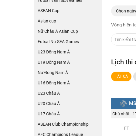
Futsal Nam SEA Games
ASEAN Cup
Chọn ngà
Asian cup
Vòng hiện t
Nữ Châu Á Asian Cup
Futsal Nữ SEA Games
U23 Đông Nam Á
Lịch thi
U19 Đông Nam Á
Nữ Đông Nam Á
TẤT CẢ
U16 Đông Nam Á
U23 Châu Á
MS
U20 Châu Á
U17 Châu Á
Chủ nhật - 
ASEAN Club Championship
FT
AFC Champions League