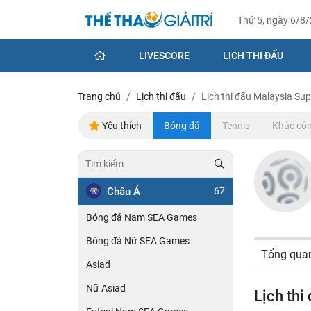
Thứ 5, ngày 6/8
LIVESCORE
LỊCH THI ĐẤU
Trang chủ
Lịch thi đấu
Lịch thi đấu Malaysia Su
Yêu thích
Bóng đá
Tennis
Khúc côn
Châu Á
67
Bóng đá Nam SEA Games
Bóng đá Nữ SEA Games
Tổng qua
Asiad
Nữ Asiad
Lịch th