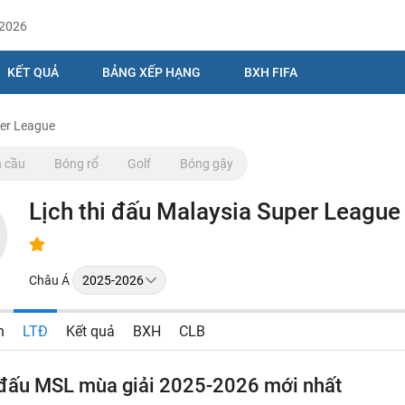
/2026
KẾT QUẢ
BẢNG XẾP HẠNG
BXH FIFA
per League
 cầu
Bóng rổ
Golf
Bóng gậy
Lịch thi đấu Malaysia Super League
Châu Á
n
LTĐ
Kết quả
BXH
CLB
i đấu MSL mùa giải 2025-2026 mới nhất