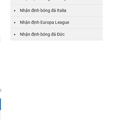
Nhận định bóng đá Italia
4
5
6
7
8
9
10
11
12
13
14
Nhận định Europa League
Nhận định bóng đá Đức
i