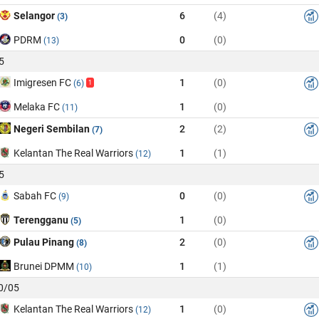
Selangor
6
(4)
(3)
PDRM
0
(0)
(13)
5
Imigresen FC
1
(0)
(6)
1
Melaka FC
1
(0)
(11)
Negeri Sembilan
2
(2)
(7)
Kelantan The Real Warriors
1
(1)
(12)
5
Sabah FC
0
(0)
(9)
Terengganu
1
(0)
(5)
Pulau Pinang
2
(0)
(8)
Brunei DPMM
1
(1)
(10)
10/05
Kelantan The Real Warriors
1
(0)
(12)