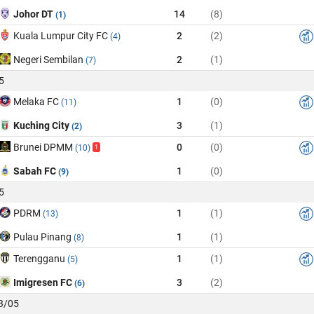
Johor DT
14
(8)
(1)
Kuala Lumpur City FC
2
(2)
(4)
Negeri Sembilan
2
(1)
(7)
5
Melaka FC
1
(0)
(11)
Kuching City
3
(1)
(2)
Brunei DPMM
0
(0)
(10)
1
Sabah FC
1
(0)
(9)
5
PDRM
1
(1)
(13)
Pulau Pinang
1
(1)
(8)
Terengganu
1
(1)
(5)
Imigresen FC
3
(2)
(6)
03/05