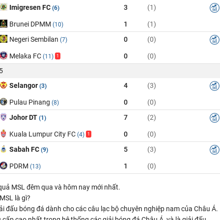
Imigresen FC
3
(1)
(6)
Brunei DPMM
1
(1)
(10)
Negeri Sembilan
0
(0)
(7)
Melaka FC
0
(0)
(11)
1
5
Selangor
4
(3)
(3)
Pulau Pinang
0
(0)
(8)
Johor DT
7
(2)
(1)
Kuala Lumpur City FC
0
(0)
(4)
1
Sabah FC
5
(3)
(9)
PDRM
1
(0)
(13)
 quả MSL đêm qua và hôm nay mới nhất.
MSL là gì?
iải đấu bóng đá dành cho các câu lạc bộ chuyên nghiệp nam của Châu Á.
u cấp cao nhất trong hệ thống các giải bóng đá Châu Á, và là giải đấu