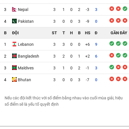
3
Nepal
3
1
0
2
-3
3
4
Pakistan
3
0
0
3
-9
0
B
ĐỘI
ST
T
H
B
HS
Đ
GẦN ĐÂY
1
Lebanon
3
3
0
0
+6
9
2
Bangladesh
3
2
0
1
+2
6
3
Maldives
3
1
0
2
-1
3
4
Bhutan
3
0
0
3
-7
0
Nếu các đội kết thúc với số điểm bằng nhau vào cuối mùa giải, hiệu
số điểm sẽ là yếu tố quyết định