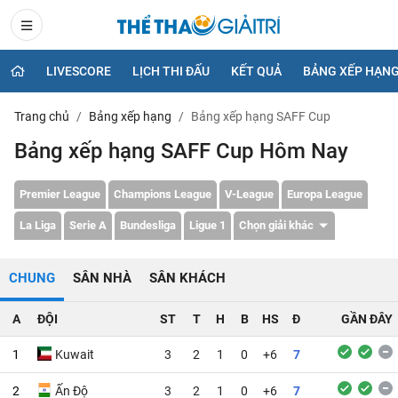
LIVESCORE
LỊCH THI ĐẤU
KẾT QUẢ
BẢNG XẾP HẠN
Trang chủ
Bảng xếp hạng
Bảng xếp hạng SAFF Cup
Bảng xếp hạng SAFF Cup Hôm Nay
Premier League
Champions League
V-League
Europa League
La Liga
Serie A
Bundesliga
Ligue 1
Chọn giải khác
CHUNG
SÂN NHÀ
SÂN KHÁCH
A
ĐỘI
ST
T
H
B
HS
Đ
GẦN ĐÂY
1
Kuwait
3
2
1
0
+6
7
2
Ấn Độ
3
2
1
0
+6
7