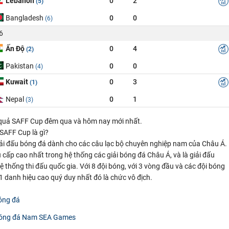
Lebanon
0
2
(5)
Bangladesh
0
0
(6)
6
Ấn Độ
0
4
(2)
Pakistan
0
0
(4)
Kuwait
0
3
(1)
Nepal
0
1
(3)
 quả SAFF Cup đêm qua và hôm nay mới nhất.
 SAFF Cup là gì?
iải đấu bóng đá dành cho các câu lạc bộ chuyên nghiệp nam của Châu Á.
u cấp cao nhất trong hệ thống các giải bóng đá Châu Á, và là giải đấu
ệ thống thi đấu quốc gia. Với 8 đội bóng, với 3 vòng đầu và các đội bóng
1 danh hiệu cao quý duy nhất đó là chức vô địch.
óng đá
Bóng đá Nam SEA Games