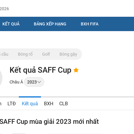
/2026
KẾT QUẢ
BẢNG XẾP HẠNG
BXH FIFA
 cầu
Bóng rổ
Golf
Bóng gậy
Kết quả SAFF Cup
Châu Á
n
LTĐ
Kết quả
BXH
CLB
 SAFF Cup mùa giải 2023 mới nhất