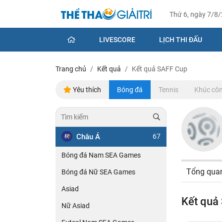
Thứ 6, ngày 7/8
LIVESCORE
LỊCH THI ĐẤU
Trang chủ
Kết quả
Kết quả SAFF Cup
Yêu thích
Bóng đá
Tennis
Khúc côn
Châu Á
67
Bóng đá Nam SEA Games
Tổng qua
Bóng đá Nữ SEA Games
Asiad
Kết quả
Nữ Asiad