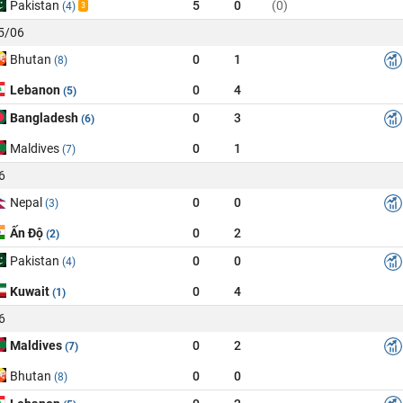
Pakistan
5
0
(0)
(4)
3
25/06
Bhutan
0
1
(8)
Lebanon
0
4
(5)
Bangladesh
0
3
(6)
Maldives
0
1
(7)
6
Nepal
0
0
(3)
Ấn Độ
0
2
(2)
Pakistan
0
0
(4)
Kuwait
0
4
(1)
6
Maldives
0
2
(7)
Bhutan
0
0
(8)