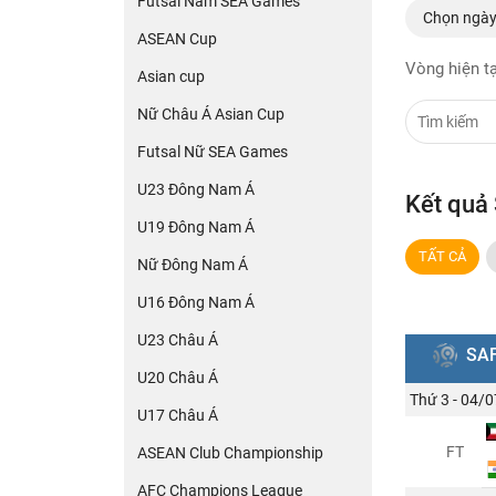
Futsal Nam SEA Games
Chọn ngà
ASEAN Cup
Vòng hiện tạ
Asian cup
Nữ Châu Á Asian Cup
Futsal Nữ SEA Games
U23 Đông Nam Á
Kết quả
U19 Đông Nam Á
TẤT CẢ
Nữ Đông Nam Á
U16 Đông Nam Á
U23 Châu Á
SAF
U20 Châu Á
Thứ 3 - 04/0
U17 Châu Á
FT
ASEAN Club Championship
AFC Champions League