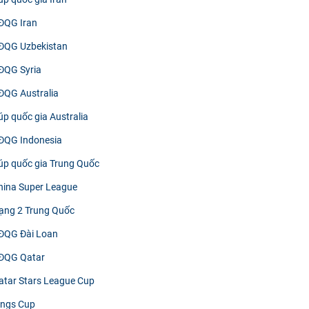
ĐQG Iran
ĐQG Uzbekistan
ĐQG Syria
ĐQG Australia
úp quốc gia Australia
ĐQG Indonesia
úp quốc gia Trung Quốc
hina Super League
ạng 2 Trung Quốc
ĐQG Đài Loan
VĐQG Qatar
atar Stars League Cup
ings Cup