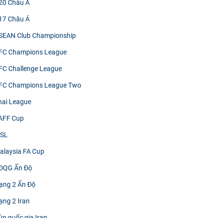
20 Châu Á
17 Châu Á
ASEAN Club Championship
AFC Champions League
FC Challenge League
AFC Champions League Two
hai League
AFF Cup
MSL
alaysia FA Cup
VĐQG Ấn Độ
ạng 2 Ấn Độ
ạng 2 Iran
úp quốc gia Iran