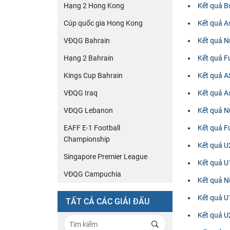
Hạng 2 Hong Kong
Kết quả 
Cúp quốc gia Hong Kong
Kết quả A
VĐQG Bahrain
Kết quả N
Hạng 2 Bahrain
Kết quả 
Kings Cup Bahrain
Kết quả 
VĐQG Iraq
Kết quả A
VĐQG Lebanon
Kết quả N
EAFF E-1 Football
Kết quả F
Championship
Kết quả 
Singapore Premier League
Kết quả 
VĐQG Campuchia
Kết quả 
Kết quả 
TẤT CẢ CÁC GIẢI ĐẤU
Kết quả U