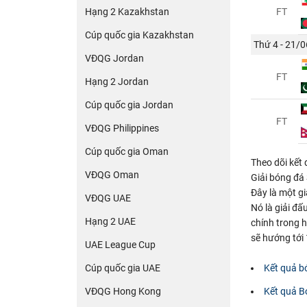
Hạng 2 Kazakhstan
FT
Cúp quốc gia Kazakhstan
Thứ 4 - 21/0
VĐQG Jordan
FT
Hạng 2 Jordan
Cúp quốc gia Jordan
FT
VĐQG Philippines
Cúp quốc gia Oman
Theo dõi kết
VĐQG Oman
Giải bóng đá
Đây là một g
VĐQG UAE
Nó là giải đấ
Hạng 2 UAE
chính trong h
sẽ hướng tới 
UAE League Cup
Cúp quốc gia UAE
Kết quả b
VĐQG Hong Kong
Kết quả 