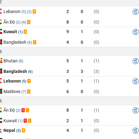
7
Lebanon
2
0
(0)
(5)
(2)
4
Ấn Độ
8
0
(0)
(2)
(4)
2
Kuwait
9
1
(0)
(1)
2
Bangladesh
4
0
(0)
(6)
2
6
Bhutan
5
1
(1)
(8)
Bangladesh
3
3
(3)
(6)
Lebanon
5
1
(1)
(5)
1
Maldives
6
0
(0)
(7)
1
6
Ấn Độ
8
1
(1)
(2)
1
1
Kuwait
2
1
(0)
(1)
1
1
Nepal
4
1
(0)
(3)
2