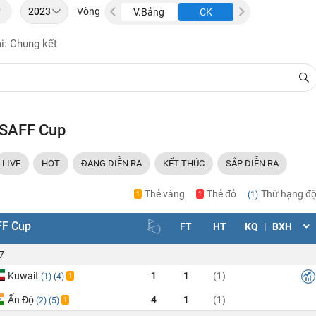
y
Vòng
CK
BK
V.Bảng
CK
BK
V.
i: Chung kết
 SAFF Cup
LIVE
HOT
ĐANG DIỄN RA
KẾT THÚC
SẮP DIỄN RA
Thẻ vàng
Thẻ đỏ
Thứ hạng độ
(1)
1
1
F Cup
FT
HT
KQ
|
BXH
7
Kuwait
1
1
(1)
(1)
(4)
1
Ấn Độ
4
1
(1)
(2)
(5)
1