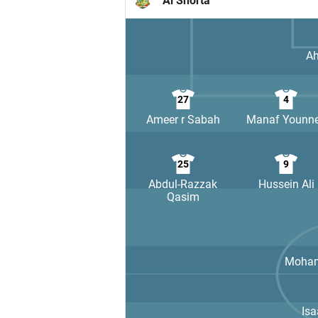
Al Shorta
Ah
27
4
Ameer r Sabah
Manaf Younn
25
9
Abdul-Razzak
Hussein Ali
Qasim
Moha
Is