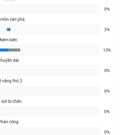
0%
 môn cản phá
2%
Ném biên
13%
huyền dài
0%
ẻ vàng thứ 2
0%
 sút bị chặn
0%
Phản công
0%