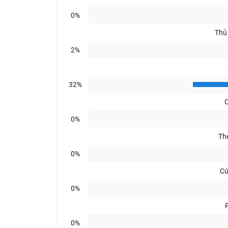
0%
Thủ
2%
32%
C
0%
Th
0%
Cú
0%
0%