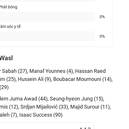
Phát bóng
0%
ăm sóc y tế
0%
-Wasl
r Sabah (27), Manaf Younnes (4), Hassan Raed
m (25), Hussein Ali (9), Boubacar Moumouni (14),
(29)
Salem Juma Awad (44), Seung-hyeon Jung (15),
s (12), Srdjan Mijailović (33), Majid Surour (11),
Saleh (7), Isaac Success (90)