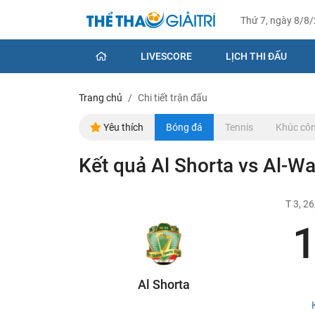
Thứ 7, ngày 8/8
LIVESCORE
LỊCH THI ĐẤU
Trang chủ
Chi tiết trận đấu
Yêu thích
Bóng đá
Tennis
Khúc côn
Kết quả Al Shorta vs Al-W
T 3, 2
1
Al Shorta