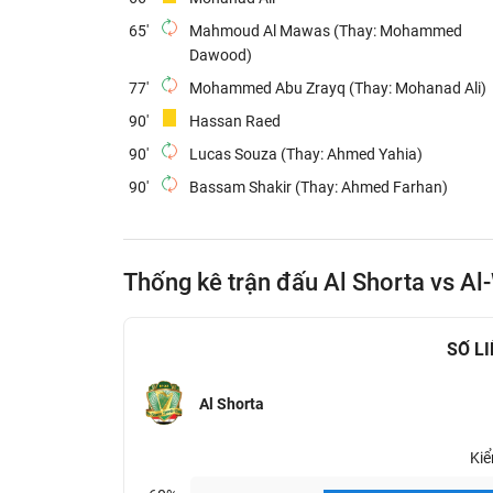
65'
Mahmoud Al Mawas (Thay: Mohammed
Dawood)
77'
Mohammed Abu Zrayq (Thay: Mohanad Ali)
90'
Hassan Raed
90'
Lucas Souza (Thay: Ahmed Yahia)
90'
Bassam Shakir (Thay: Ahmed Farhan)
Thống kê trận đấu Al Shorta vs Al
SỐ L
Al Shorta
Kiể