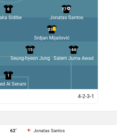
6
77
aka Sidibe
Jonatas Santos
33
Srdjan Mijailović
15
44
Seung-hyeon Jung
Salem Juma Awad
1
ed Al Senani
4-2-3-1
62’
Jonatas Santos