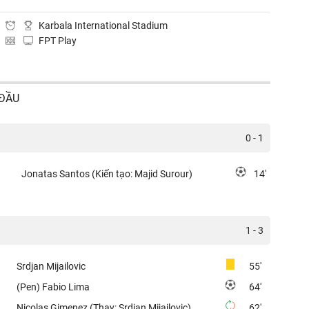
Karbala International Stadium
FPT Play
 ĐẦU
0 - 1
Jonatas Santos (Kiến tạo: Majid Surour)
14'
1 - 3
Srdjan Mijailovic
55'
(Pen) Fabio Lima
64'
Nicolas Gimenez (Thay: Srdjan Mijailovic)
62'