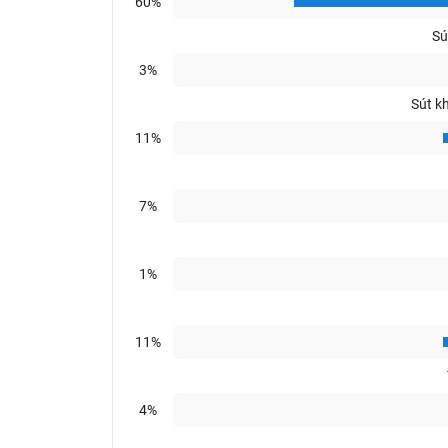
60%
Sú
3%
Sút k
11%
7%
1%
11%
4%