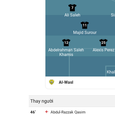
7
Ali Saleh
Si
11
Majid Surour
12
25
Abdelrahman Saleh
Alexis Perez
Khamis
Khal
Al-Wasl
Thay người
46’
Abdul-Razzak Qasim