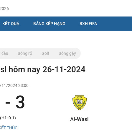
/2026
KẾT QUẢ
BẢNG XẾP HẠNG
BXH FIFA
 cầu
Bóng rổ
Golf
Bóng gậy
asl hôm nay 26-11-2024
6/11/2024 23:00
 - 3
(H1: 0-1)
Al-Wasl
KẾT THÚC