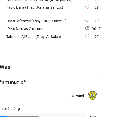
Fabio Lima (Thay: Jonatas Santos)
62'
Haris Seferovic (Thay: Isaac Success)
72'
(Pen) Nicolas Gimenez
90+2''
Tahnoon Al Zaabi (Thay: Ali Saleh)
90'
-Wasl
IỆU THỐNG KÊ
Al-Wasl
m soát bóng