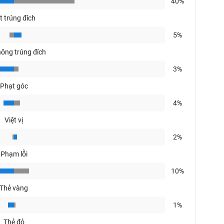
40%
t trúng đích
5%
hông trúng đích
3%
Phạt góc
4%
Việt vị
2%
Phạm lỗi
10%
Thẻ vàng
1%
Thẻ đỏ