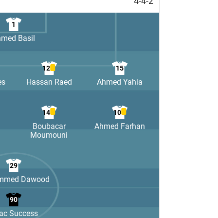
4-4-2
1
med Basil
12
15
es
Hassan Raed
Ahmed Yahia
14
10
Boubacar
Ahmed Farhan
Moumouni
29
mmed Dawood
90
aac Success