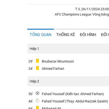
T 3, 26/11/2024 23:00
AFC Champions League: Vòng bảng
TỔNG QUAN
THỐNG KÊ
ĐỘI HÌNH
ĐỐI
Hiệp 1
29'
Boubacar Moumouni
34'
Ahmed Farhan
Hiệp 2
50'
Fahad Youssef (Kiến tạo: Ahmed Farhan)
46'
Fahad Youssef (Thay: Abdul-Razzak Qasim)
66'
Mohanad Ali