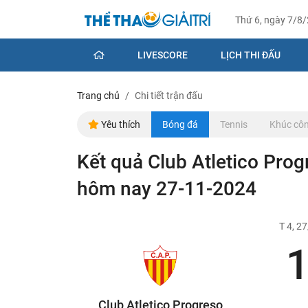
Thứ 6, ngày 7/8
LIVESCORE
LỊCH THI ĐẤU
Trang chủ
Chi tiết trận đấu
Yêu thích
Bóng đá
Tennis
Khúc côn
Kết quả Club Atletico Prog
hôm nay 27-11-2024
T 4, 2
1
Club Atletico Progreso