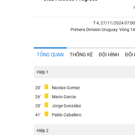
T 4, 27/11/2024 07:00
Primera Division Uruguay: Vòng 14
TỔNG QUAN
THỐNG KÊ
ĐỘI HÌNH
ĐỐI
Hiệp 1
20'
Nicolas Gomez
26'
Mario Garcia
20'
Jorge González
41'
Pablo Caballero
Hiệp 2