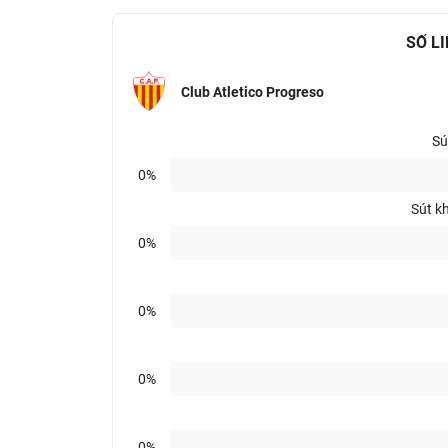
SỐ L
Club Atletico Progreso
Sú
0%
Sút k
0%
0%
0%
0%