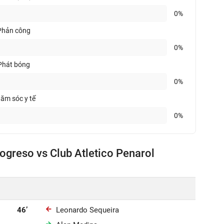
0%
Phản công
0%
Phát bóng
0%
ăm sóc y tế
0%
rogreso vs Club Atletico Penarol
46’
Leonardo Sequeira