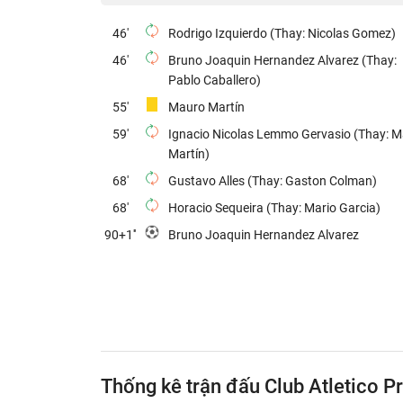
46'
Rodrigo Izquierdo (Thay: Nicolas Gomez)
46'
Bruno Joaquin Hernandez Alvarez (Thay:
Pablo Caballero)
55'
Mauro Martín
59'
Ignacio Nicolas Lemmo Gervasio (Thay: 
Martín)
68'
Gustavo Alles (Thay: Gaston Colman)
68'
Horacio Sequeira (Thay: Mario Garcia)
90+1''
Bruno Joaquin Hernandez Alvarez
Thống kê trận đấu Club Atletico P