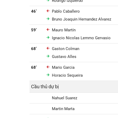
Rodrigo Izquierdo
46’
Pablo Caballero
Bruno Joaquin Hernandez Alvarez
59’
Mauro Martín
Ignacio Nicolas Lemmo Gervasio
68’
Gaston Colman
Gustavo Alles
68’
Mario Garcia
Horacio Sequeira
Cầu thủ dự bị
Nahuel Suarez
Martin Marta