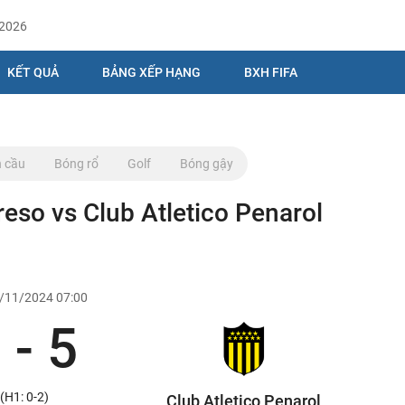
/2026
KẾT QUẢ
BẢNG XẾP HẠNG
BXH FIFA
 cầu
Bóng rổ
Golf
Bóng gậy
reso vs Club Atletico Penarol
7/11/2024 07:00
 - 5
(H1: 0-2)
Club Atletico Penarol