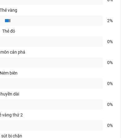
Thẻ vàng
2%
Thẻ đỏ
0%
 môn cản phá
0%
Ném biên
0%
huyền dài
0%
ẻ vàng thứ 2
0%
 sút bị chặn