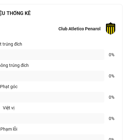
IỆU THỐNG KÊ
Club Atletico Penarol
t trúng đích
0%
hông trúng đích
0%
Phạt góc
0%
Việt vị
0%
Phạm lỗi
0%