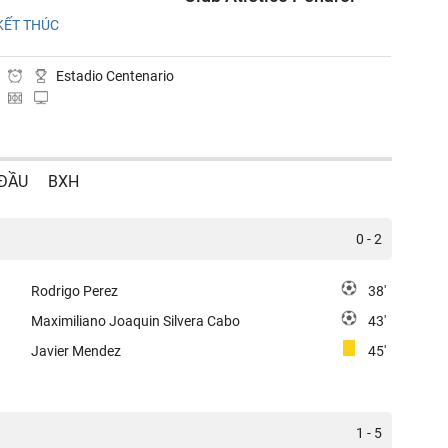
KẾT THÚC
Estadio Centenario
 ĐẦU
BXH
0 - 2
Rodrigo Perez
38'
Maximiliano Joaquin Silvera Cabo
43'
Javier Mendez
45'
1 - 5