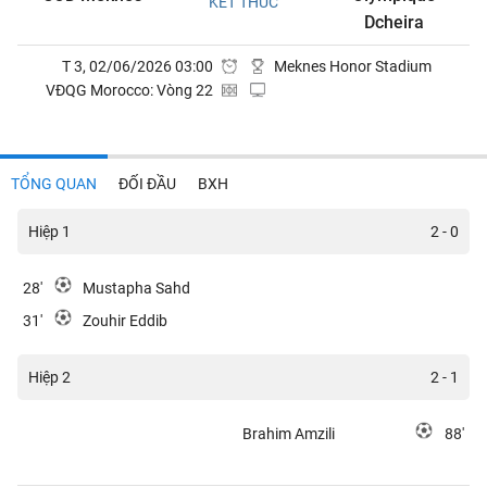
KẾT THÚC
Dcheira
T 3, 02/06/2026 03:00
Meknes Honor Stadium
VĐQG Morocco: Vòng 22
TỔNG QUAN
ĐỐI ĐẦU
BXH
Hiệp 1
2 - 0
28'
Mustapha Sahd
31'
Zouhir Eddib
Hiệp 2
2 - 1
Brahim Amzili
88'