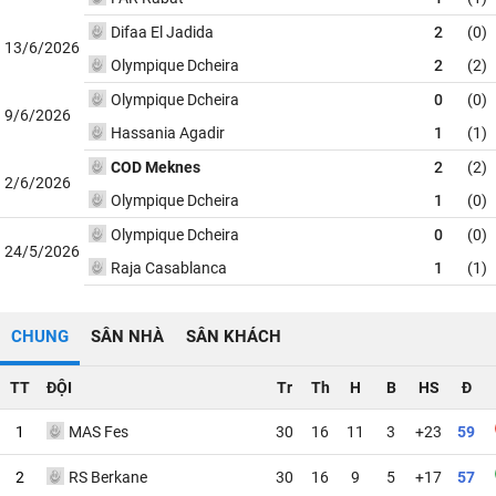
Difaa El Jadida
2
(0)
13/6/2026
Olympique Dcheira
2
(2)
Olympique Dcheira
0
(0)
9/6/2026
Hassania Agadir
1
(1)
COD Meknes
2
(2)
2/6/2026
Olympique Dcheira
1
(0)
Olympique Dcheira
0
(0)
24/5/2026
Raja Casablanca
1
(1)
CHUNG
SÂN NHÀ
SÂN KHÁCH
TT
ĐỘI
Tr
Th
H
B
HS
Đ
1
MAS Fes
30
16
11
3
+23
59
2
RS Berkane
30
16
9
5
+17
57