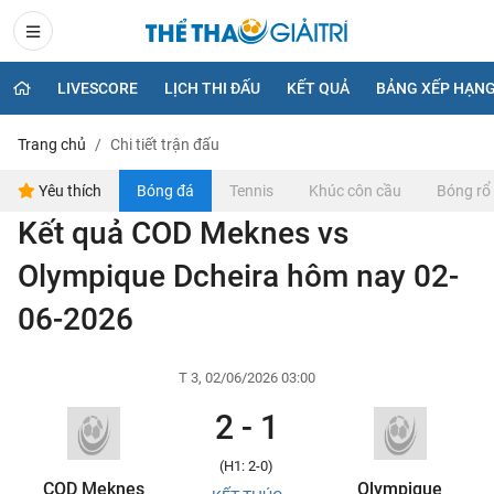
LIVESCORE
LỊCH THI ĐẤU
KẾT QUẢ
BẢNG XẾP HẠN
Trang chủ
Chi tiết trận đấu
Yêu thích
Bóng đá
Tennis
Khúc côn cầu
Bóng rổ
Kết quả COD Meknes vs
Olympique Dcheira hôm nay 02-
06-2026
T 3, 02/06/2026 03:00
2 - 1
(H1: 2-0)
COD Meknes
Olympique