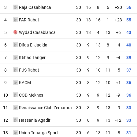
3
Raja Casablanca
30
16
8
6
+20
56
4
FAR Rabat
30
13
16
1
+23
55
5
Wydad Casablanca
30
13
4
13
+6
43
6
Difaa El Jadida
30
9
13
8
-4
40
7
Ittihad Tanger
30
9
12
9
-4
39
8
FUS Rabat
30
9
10
11
-5
37
9
KACM
30
8
12
10
+1
36
10
COD Meknes
30
9
9
12
-9
36
11
Renaissance Club Zemamra
30
8
9
13
-9
33
12
Hassania Agadir
30
8
9
13
-12
33
13
Union Touarga Sport
30
6
13
11
-8
31