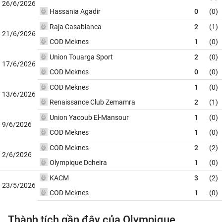
26/6/2026
Hassania Agadir
0
(0)
Raja Casablanca
2
(1)
21/6/2026
COD Meknes
1
(0)
Union Touarga Sport
2
(0)
17/6/2026
COD Meknes
0
(0)
COD Meknes
1
(0)
13/6/2026
Renaissance Club Zemamra
2
(1)
Union Yacoub El-Mansour
1
(0)
9/6/2026
COD Meknes
1
(0)
COD Meknes
2
(2)
2/6/2026
Olympique Dcheira
1
(0)
KACM
3
(2)
23/5/2026
COD Meknes
1
(0)
Thành tích gần đây của Olympique