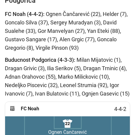
Podgorica
FC Noah (4-4-2):
Ognen Čančarević (22), Helder (7),
Goncalo Silva (37), Sergey Muradyan (3), David
Sualehe (33), Gor Manvelyan (27), Yan Eteki (88),
Gustavo Sangare (17), Alen Grgic (77), Goncalo
Gregorio (8), Virgile Pinson (93)
Buducnost Podgorica (4-3-3):
Milan Mijatovic (1),
Dragan Grivic (3), Ilia Serikov (5), Dragan Trninic (4),
Adnan Orahovoc (55), Marko Milickovic (10),
Nedeljko Piscevic (32), Leonel Strumia (92), Igor
Ivanovic (7), Ivan Bulatovic (11), Ognjen Gasevic (15)
FC Noah
4-4-2
22
Ognen Čančarević