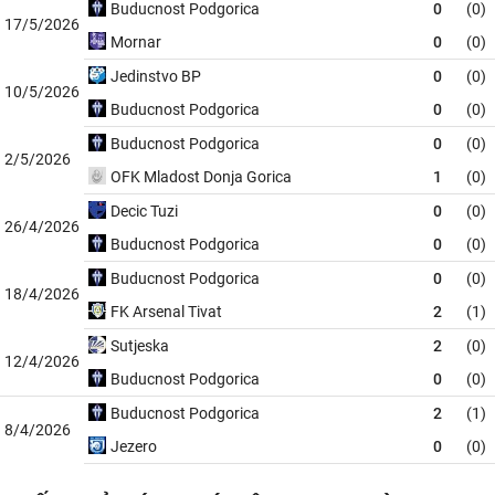
Buducnost Podgorica
0
(0)
17/5/2026
Mornar
0
(0)
Jedinstvo BP
0
(0)
10/5/2026
Buducnost Podgorica
0
(0)
Buducnost Podgorica
0
(0)
2/5/2026
OFK Mladost Donja Gorica
1
(0)
Decic Tuzi
0
(0)
26/4/2026
Buducnost Podgorica
0
(0)
Buducnost Podgorica
0
(0)
18/4/2026
FK Arsenal Tivat
2
(1)
Sutjeska
2
(0)
12/4/2026
Buducnost Podgorica
0
(0)
Buducnost Podgorica
2
(1)
8/4/2026
Jezero
0
(0)