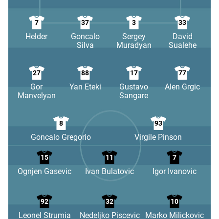
7
37
3
33
Helder
Goncalo
Sergey
David
Silva
Muradyan
Sualehe
27
88
17
77
Gor
Yan Eteki
Gustavo
Alen Grgic
Manvelyan
Sangare
8
93
Goncalo Gregorio
Virgile Pinson
15
11
7
Ognjen Gasevic
Ivan Bulatovic
Igor Ivanovic
92
32
10
Leonel Strumia
Nedeljko Piscevic
Marko Milickovic