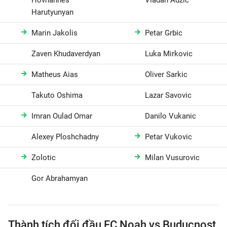
Harutyunyan
Marin Jakolis
Petar Grbic
Zaven Khudaverdyan
Luka Mirkovic
Matheus Aias
Oliver Sarkic
Takuto Oshima
Lazar Savovic
Imran Oulad Omar
Danilo Vukanic
Alexey Ploshchadny
Petar Vukovic
Zolotic
Milan Vusurovic
Gor Abrahamyan
Thành tích đối đầu FC Noah vs Buducnost