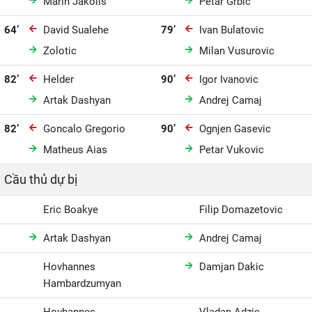
Marin Jakolis
Petar Grbic
64’
David Sualehe
79’
Ivan Bulatovic
Zolotic
Milan Vusurovic
82’
Helder
90’
Igor Ivanovic
Artak Dashyan
Andrej Camaj
82’
Goncalo Gregorio
90’
Ognjen Gasevic
Matheus Aias
Petar Vukovic
Cầu thủ dự bị
Eric Boakye
Filip Domazetovic
Artak Dashyan
Andrej Camaj
Hovhannes
Damjan Dakic
Hambardzumyan
Hovhannes
Vladan Adzic