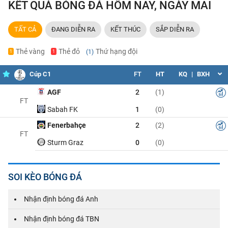
KẾT QUẢ BÓNG ĐÁ HÔM NAY, NGÀY MAI
TẤT CẢ
ĐANG DIỄN RA
KẾT THÚC
SẮP DIỄN RA
Thẻ vàng
Thẻ đỏ
Thứ hạng đội
(1)
1
1
Cúp C1
FT
HT
KQ
|
BXH
AGF
2
(1)
FT
Sabah FK
1
(0)
Fenerbahçe
2
(2)
FT
Sturm Graz
0
(0)
SOI KÈO BÓNG ĐÁ
Nhận định bóng đá Anh
Nhận định bóng đá TBN