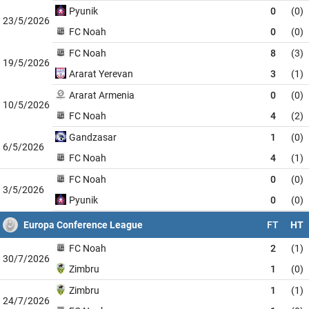
Pyunik
0
(0)
23/5/2026
FC Noah
0
(0)
FC Noah
8
(3)
19/5/2026
Ararat Yerevan
3
(1)
Ararat Armenia
0
(0)
10/5/2026
FC Noah
4
(2)
Gandzasar
1
(0)
6/5/2026
FC Noah
4
(1)
FC Noah
0
(0)
3/5/2026
Pyunik
0
(0)
Europa Conference League
FT
HT
FC Noah
2
(1)
30/7/2026
Zimbru
1
(0)
Zimbru
1
(1)
24/7/2026