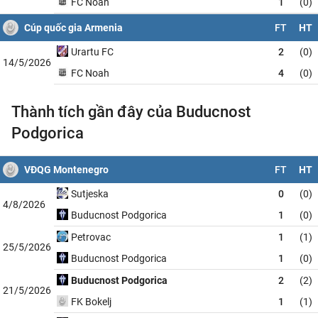
FC Noah
1
(0)
Cúp quốc gia Armenia
FT
HT
Urartu FC
2
(0)
14/5/2026
FC Noah
4
(0)
Thành tích gần đây của Buducnost
Podgorica
VĐQG Montenegro
FT
HT
Sutjeska
0
(0)
4/8/2026
Buducnost Podgorica
1
(0)
Petrovac
1
(1)
25/5/2026
Buducnost Podgorica
1
(0)
Buducnost Podgorica
2
(2)
21/5/2026
FK Bokelj
1
(1)