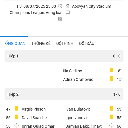
T 3, 08/07/2025 23:00
Abovyan City Stadium
Champions League: Vòng loại
TỔNG QUAN
THỐNG KÊ
ĐỘI HÌNH
ĐỐI ĐẦU
Hiệp 1
0 - 0
Ilia Serikov
8'
Adnan Orahovac
15'
Hiệp 2
1 - 0
47'
Virgile Pinson
Ivan Bulatovic
53'
56'
David Sualehe
Igor Ivanovic
55'
56'
Imran Oulad Omar
Damjan Dakic (Thay:
66'