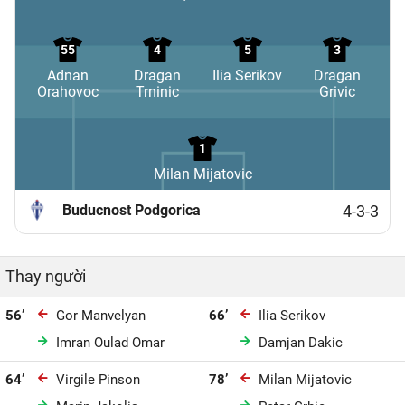
55
4
5
3
Adnan
Dragan
Ilia Serikov
Dragan
Orahovoc
Trninic
Grivic
1
Milan Mijatovic
Buducnost Podgorica
4-3-3
Thay người
56’
Gor Manvelyan
66’
Ilia Serikov
Imran Oulad Omar
Damjan Dakic
64’
Virgile Pinson
78’
Milan Mijatovic