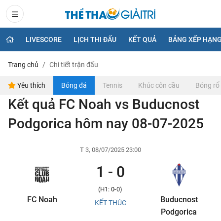
LIVESCORE
LỊCH THI ĐẤU
KẾT QUẢ
BẢNG XẾP HẠN
Trang chủ
Chi tiết trận đấu
Yêu thích
Bóng đá
Tennis
Khúc côn cầu
Bóng rổ
Kết quả FC Noah vs Buducnost
Podgorica hôm nay 08-07-2025
T 3, 08/07/2025 23:00
1 - 0
(H1: 0-0)
FC Noah
Buducnost
KẾT THÚC
Podgorica