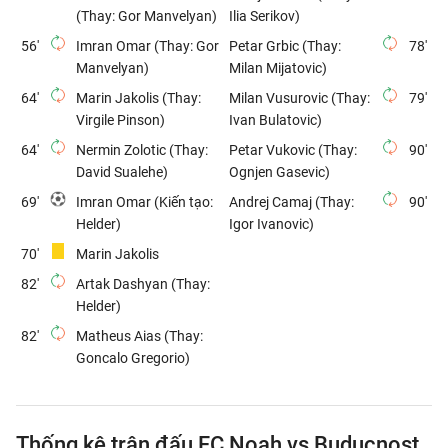
(Thay: Gor Manvelyan)
Ilia Serikov)
56'
Imran Omar (Thay: Gor
Petar Grbic (Thay:
78'
Manvelyan)
Milan Mijatovic)
64'
Marin Jakolis (Thay:
Milan Vusurovic (Thay:
79'
Virgile Pinson)
Ivan Bulatovic)
64'
Nermin Zolotic (Thay:
Petar Vukovic (Thay:
90'
David Sualehe)
Ognjen Gasevic)
69'
Imran Omar (Kiến tạo:
Andrej Camaj (Thay:
90'
Helder)
Igor Ivanovic)
70'
Marin Jakolis
82'
Artak Dashyan (Thay:
Helder)
82'
Matheus Aias (Thay:
Goncalo Gregorio)
Thống kê trận đấu FC Noah vs Buducnost