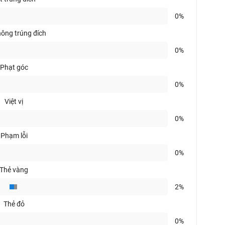
0%
hông trúng đích
0%
Phạt góc
0%
Việt vị
0%
Phạm lỗi
0%
Thẻ vàng
2%
Thẻ đỏ
0%