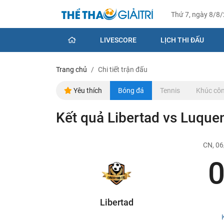
Thứ 7, ngày 8/8
LIVESCORE
LỊCH THI ĐẤU
Trang chủ
Chi tiết trận đấu
Yêu thích
Bóng đá
Tennis
Khúc côn
Kết quả Libertad vs Luqu
CN, 06
0
Libertad