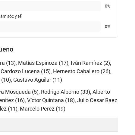
0%
ăm sóc y tế
0%
queno
ra (13), Matías Espinoza (17), Iván Ramírez (2),
l Cardozo Lucena (15), Hernesto Caballero (26),
(10), Gustavo Aguilar (11)
alva Mosqueda (5), Rodrigo Alborno (33), Alberto
nitez (16), Víctor Quintana (18), Julio Cesar Baez
lez (11), Marcelo Perez (19)