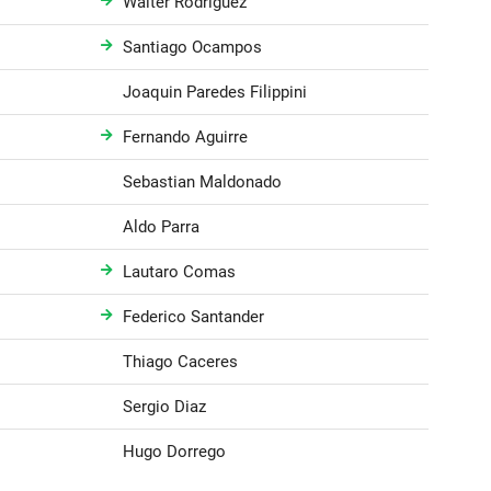
Walter Rodriguez
Santiago Ocampos
Joaquin Paredes Filippini
Fernando Aguirre
Sebastian Maldonado
Aldo Parra
Lautaro Comas
Federico Santander
Thiago Caceres
Sergio Diaz
Hugo Dorrego