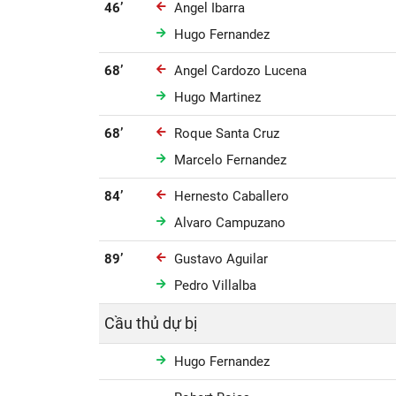
46’
Angel Ibarra
Hugo Fernandez
68’
Angel Cardozo Lucena
Hugo Martinez
68’
Roque Santa Cruz
Marcelo Fernandez
84’
Hernesto Caballero
Alvaro Campuzano
89’
Gustavo Aguilar
Pedro Villalba
Cầu thủ dự bị
Hugo Fernandez