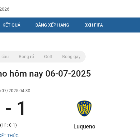
/2026
KẾT QUẢ
BẢNG XẾP HẠNG
BXH FIFA
 cầu
Bóng rổ
Golf
Bóng gậy
eno hôm nay 06-07-2025
/07/2025 04:30
 - 1
(H1: 0-1)
Luqueno
KẾT THÚC