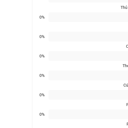
Thủ
0%
0%
C
0%
Th
0%
Cú
0%
0%