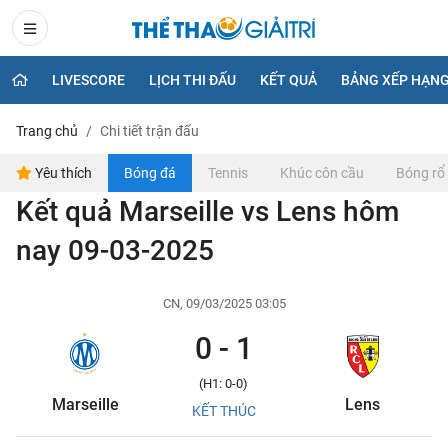
LIVESCORE
LỊCH THI ĐẤU
KẾT QUẢ
BẢNG XẾP HẠN
Trang chủ
Chi tiết trận đấu
Yêu thích
Bóng đá
Tennis
Khúc côn cầu
Bóng rổ
Kết quả Marseille vs Lens hôm
nay 09-03-2025
CN, 09/03/2025 03:05
0 - 1
(H1: 0-0)
Marseille
Lens
KẾT THÚC