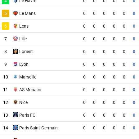
4
Le Havre
0
0
0
0
0
0
5
Le Mans
0
0
0
0
0
0
6
Lens
0
0
0
0
0
0
7
Lille
0
0
0
0
0
0
8
Lorient
0
0
0
0
0
0
9
Lyon
0
0
0
0
0
0
10
Marseille
0
0
0
0
0
0
11
AS Monaco
0
0
0
0
0
0
12
Nice
0
0
0
0
0
0
13
Paris FC
0
0
0
0
0
0
14
Paris Saint-Germain
0
0
0
0
0
0