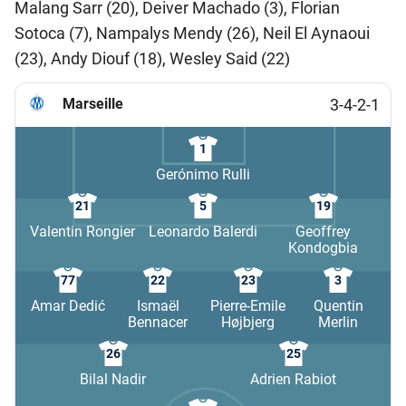
Malang Sarr (20), Deiver Machado (3), Florian
Sotoca (7), Nampalys Mendy (26), Neil El Aynaoui
(23), Andy Diouf (18), Wesley Said (22)
Marseille
3-4-2-1
1
Gerónimo Rulli
21
5
19
Valentin Rongier
Leonardo Balerdi
Geoffrey
Kondogbia
77
22
23
3
Amar Dedić
Ismaël
Pierre-Emile
Quentin
Bennacer
Højbjerg
Merlin
26
25
Bilal Nadir
Adrien Rabiot