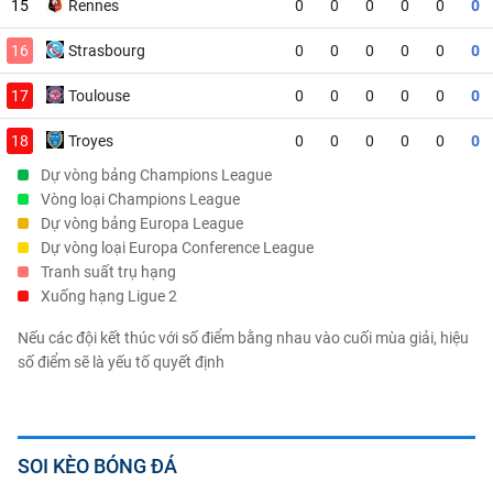
15
Rennes
0
0
0
0
0
0
16
Strasbourg
0
0
0
0
0
0
17
Toulouse
0
0
0
0
0
0
18
Troyes
0
0
0
0
0
0
Dự vòng bảng Champions League
Vòng loại Champions League
Dự vòng bảng Europa League
Dự vòng loại Europa Conference League
Tranh suất trụ hạng
Xuống hạng Ligue 2
Nếu các đội kết thúc với số điểm bằng nhau vào cuối mùa giải, hiệu
số điểm sẽ là yếu tố quyết định
SOI KÈO BÓNG ĐÁ