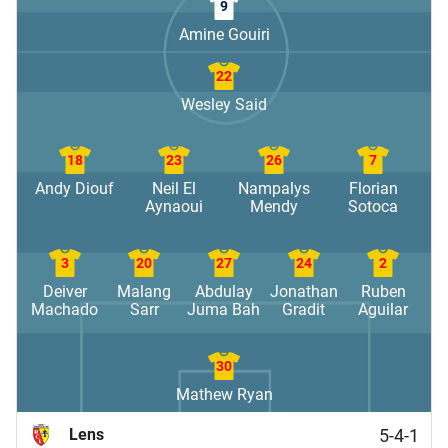
9
Amine Gouiri
22
Wesley Said
18
23
26
7
Andy Diouf
Neil El
Nampalys
Florian
Aynaoui
Mendy
Sotoca
3
20
27
24
2
Deiver
Malang
Abdulay
Jonathan
Ruben
Machado
Sarr
Juma Bah
Gradit
Aguilar
30
Mathew Ryan
Lens
5-4-1