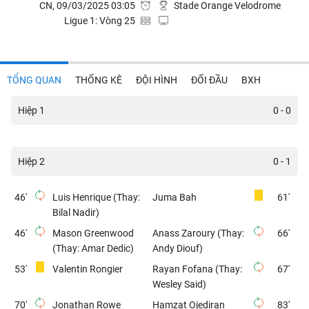
CN, 09/03/2025 03:05
Stade Orange Velodrome
Ligue 1: Vòng 25
TỔNG QUAN
THỐNG KÊ
ĐỘI HÌNH
ĐỐI ĐẦU
BXH
Hiệp 1
0 - 0
Hiệp 2
0 - 1
46'
Luis Henrique (Thay:
Juma Bah
61'
Bilal Nadir)
46'
Mason Greenwood
Anass Zaroury (Thay:
66'
(Thay: Amar Dedic)
Andy Diouf)
53'
Valentin Rongier
Rayan Fofana (Thay:
67'
Wesley Said)
70'
Jonathan Rowe
Hamzat Ojediran
83'