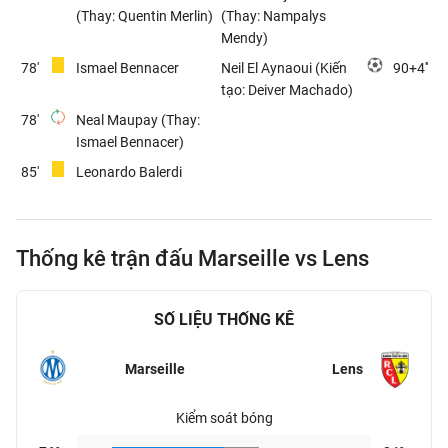
(Thay: Quentin Merlin)
(Thay: Nampalys
Mendy)
78'
Ismael Bennacer
Neil El Aynaoui (Kiến
90+4''
tạo: Deiver Machado)
78'
Neal Maupay (Thay:
Ismael Bennacer)
85'
Leonardo Balerdi
Thống kê trận đấu Marseille vs Lens
SỐ LIỆU THỐNG KÊ
Marseille
Lens
Kiểm soát bóng