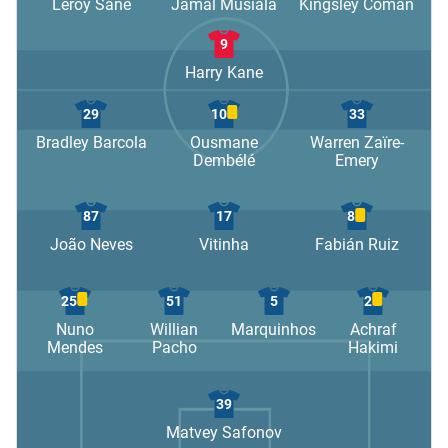
Leroy Sané
Jamal Musiala
Kingsley Coman
9
Harry Kane
29
10
33
Bradley Barcola
Ousmane
Warren Zaïre-
Dembélé
Emery
87
17
8
João Neves
Vitinha
Fabián Ruiz
25
51
5
2
Nuno
Willian
Marquinhos
Achraf
Mendes
Pacho
Hakimi
39
Matvey Safonov