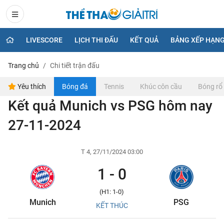
LIVESCORE
LỊCH THI ĐẤU
KẾT QUẢ
BẢNG XẾP HẠN
Trang chủ
Chi tiết trận đấu
Yêu thích
Bóng đá
Tennis
Khúc côn cầu
Bóng rổ
Kết quả Munich vs PSG hôm nay
27-11-2024
T 4, 27/11/2024 03:00
1 - 0
(H1: 1-0)
Munich
PSG
KẾT THÚC