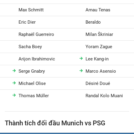
Max Schmitt
Arnau Tenas
Eric Dier
Beraldo
Raphaël Guerreiro
Milan Škriniar
Sacha Boey
Yoram Zague
Arijon Ibrahimovic
Lee Kang-in
Serge Gnabry
Marco Asensio
Michael Olise
Désiré Doué
Thomas Müller
Randal Kolo Muani
Thành tích đối đầu Munich vs PSG