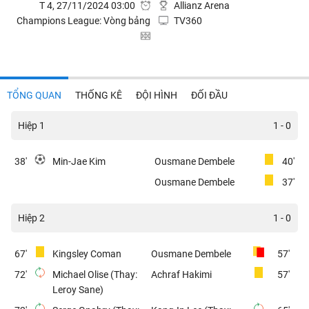
T 4, 27/11/2024 03:00
Allianz Arena
Champions League: Vòng bảng
TV360
TỔNG QUAN
THỐNG KÊ
ĐỘI HÌNH
ĐỐI ĐẦU
Hiệp 1
1 - 0
38'
Min-Jae Kim
Ousmane Dembele
40'
Ousmane Dembele
37'
Hiệp 2
1 - 0
67'
Kingsley Coman
Ousmane Dembele
57'
72'
Michael Olise (Thay:
Achraf Hakimi
57'
Leroy Sane)