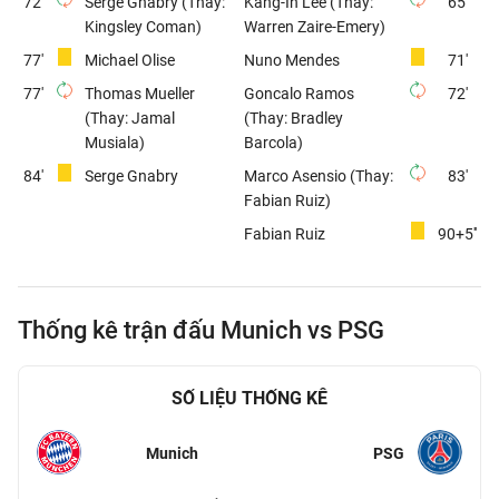
72'
Serge Gnabry (Thay:
Kang-In Lee (Thay:
65'
Kingsley Coman)
Warren Zaire-Emery)
77'
Michael Olise
Nuno Mendes
71'
77'
Thomas Mueller
Goncalo Ramos
72'
(Thay: Jamal
(Thay: Bradley
Musiala)
Barcola)
84'
Serge Gnabry
Marco Asensio (Thay:
83'
Fabian Ruiz)
Fabian Ruiz
90+5''
Thống kê trận đấu Munich vs PSG
SỐ LIỆU THỐNG KÊ
Munich
PSG