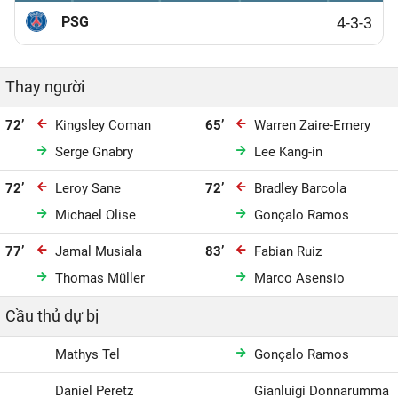
PSG
4-3-3
Thay người
72’
Kingsley Coman
65’
Warren Zaire-Emery
Serge Gnabry
Lee Kang-in
72’
Leroy Sane
72’
Bradley Barcola
Michael Olise
Gonçalo Ramos
77’
Jamal Musiala
83’
Fabian Ruiz
Thomas Müller
Marco Asensio
Cầu thủ dự bị
Mathys Tel
Gonçalo Ramos
Daniel Peretz
Gianluigi Donnarumma