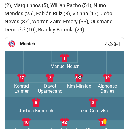
(2), Marquinhos (5), Willian Pacho (51), Nuno
Mendes (25), Fabián Ruiz (8), Vitinha (17), João
Neves (87), Warren Zaïre-Emery (33), Ousmane
Dembélé (10), Bradley Barcola (29)
Munich
4-2-3-1
1
Manuel Neuer
27
2
3
19
Konrad
Dayot
Kim Min-jae
Alphonso
Laimer
Upamecano
Davies
6
8
Joshua Kimmich
Leon Goretzka
10
42
11