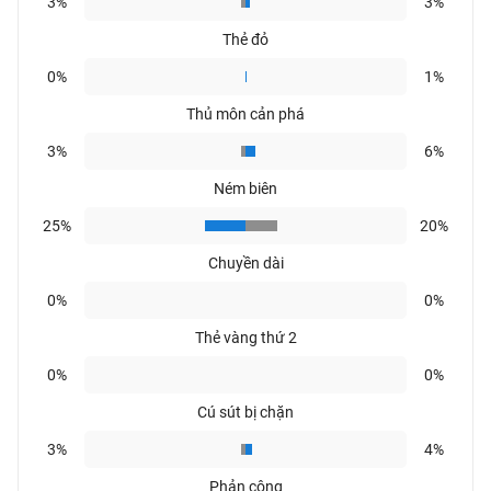
3%
3%
Thẻ đỏ
0%
1%
Thủ môn cản phá
3%
6%
Ném biên
25%
20%
Chuyền dài
0%
0%
Thẻ vàng thứ 2
0%
0%
Cú sút bị chặn
3%
4%
Phản công