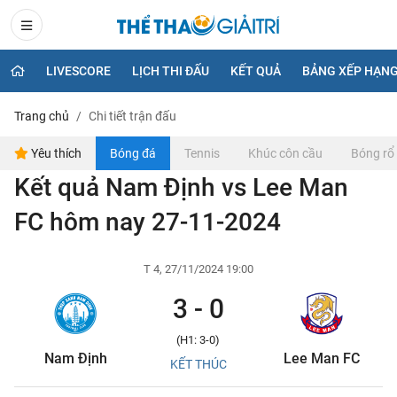
LIVESCORE
LỊCH THI ĐẤU
KẾT QUẢ
BẢNG XẾP HẠN
Trang chủ
Chi tiết trận đấu
Yêu thích
Bóng đá
Tennis
Khúc côn cầu
Bóng rổ
Kết quả Nam Định vs Lee Man
FC hôm nay 27-11-2024
T 4, 27/11/2024 19:00
3 - 0
(H1: 3-0)
Nam Định
Lee Man FC
KẾT THÚC