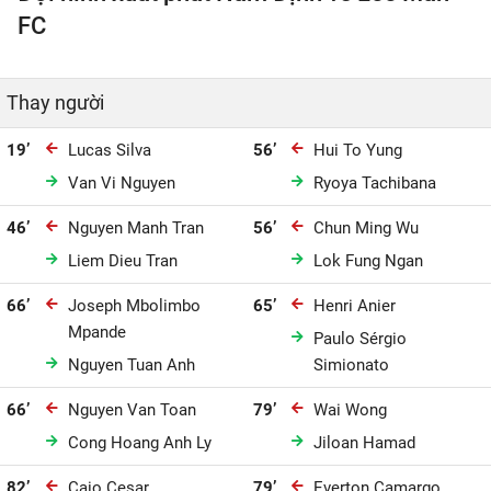
FC
Thay người
19’
Lucas Silva
56’
Hui To Yung
Van Vi Nguyen
Ryoya Tachibana
46’
Nguyen Manh Tran
56’
Chun Ming Wu
Liem Dieu Tran
Lok Fung Ngan
66’
Joseph Mbolimbo
65’
Henri Anier
Mpande
Paulo Sérgio
Nguyen Tuan Anh
Simionato
66’
Nguyen Van Toan
79’
Wai Wong
Cong Hoang Anh Ly
Jiloan Hamad
82’
Caio Cesar
79’
Everton Camargo