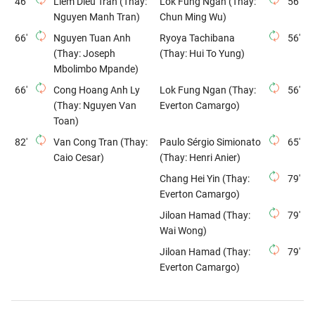
46'
Liem Dieu Tran (Thay:
Lok Fung Ngan (Thay:
56'
Nguyen Manh Tran)
Chun Ming Wu)
66'
Nguyen Tuan Anh
Ryoya Tachibana
56'
(Thay: Joseph
(Thay: Hui To Yung)
Mbolimbo Mpande)
66'
Cong Hoang Anh Ly
Lok Fung Ngan (Thay:
56'
(Thay: Nguyen Van
Everton Camargo)
Toan)
82'
Van Cong Tran (Thay:
Paulo Sérgio Simionato
65'
Caio Cesar)
(Thay: Henri Anier)
Chang Hei Yin (Thay:
79'
Everton Camargo)
Jiloan Hamad (Thay:
79'
Wai Wong)
Jiloan Hamad (Thay:
79'
Everton Camargo)