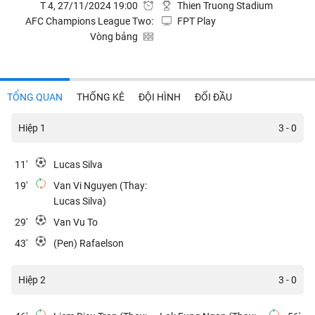
T 4, 27/11/2024 19:00
Thien Truong Stadium
AFC Champions League Two:
FPT Play
Vòng bảng
TỔNG QUAN
THỐNG KÊ
ĐỘI HÌNH
ĐỐI ĐẦU
Hiệp 1
3 - 0
11'
Lucas Silva
19'
Van Vi Nguyen (Thay:
Lucas Silva)
29'
Van Vu To
43'
(Pen) Rafaelson
Hiệp 2
3 - 0