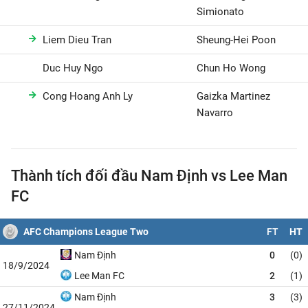
Simionato
Liem Dieu Tran
Sheung-Hei Poon
Duc Huy Ngo
Chun Ho Wong
Cong Hoang Anh Ly
Gaizka Martinez
Navarro
Thành tích đối đầu Nam Định vs Lee Man
FC
AFC Champions League Two
FT
HT
Nam Định
0
(0)
18/9/2024
Lee Man FC
2
(1)
Nam Định
3
(3)
27/11/2024