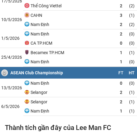
17/5/2026
Thể Công Viettel
2
(2)
CAHN
3
(1)
10/5/2026
Nam Định
2
(2)
Nam Định
2
(0)
1/5/2026
CA TP.HCM
0
(0)
Becamex TP.HCM
1
(1)
25/4/2026
Nam Định
1
(0)
ASEAN Club Championship
FT
HT
Nam Định
0
(0)
13/5/2026
Selangor
2
(1)
Selangor
2
(1)
6/5/2026
Nam Định
1
(1)
Thành tích gần đây của Lee Man FC