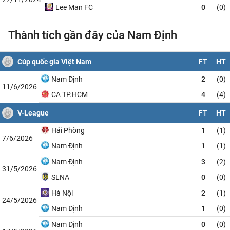
Lee Man FC
0
(0)
Thành tích gần đây của Nam Định
Cúp quốc gia Việt Nam
FT
HT
Nam Định
2
(0)
11/6/2026
CA TP.HCM
4
(4)
V-League
FT
HT
Hải Phòng
1
(1)
7/6/2026
Nam Định
1
(1)
Nam Định
3
(2)
31/5/2026
SLNA
0
(0)
Hà Nội
2
(1)
24/5/2026
Nam Định
1
(0)
Nam Định
0
(0)